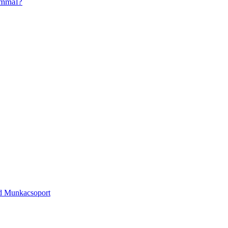
ommal?
ld Munkacsoport