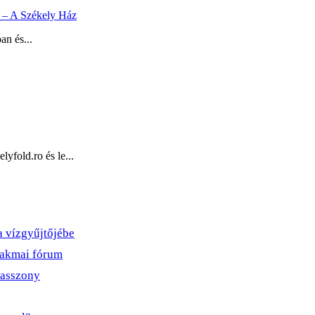
en – A Székely Ház
an és...
fold.ro és le...
vízgyűjtőjébe
zakmai fórum
yasszony