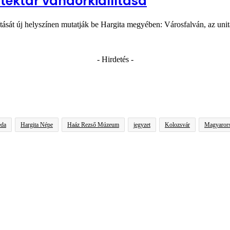
téktár vándorkiállítása
ítását új helyszínen mutatják be Hargita megyében: Városfalván, az un
- Hirdetés -
eda
Hargita Népe
Haáz Rezső Múzeum
jegyzet
Kolozsvár
Magyaror