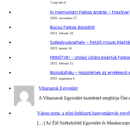
3 nap telt el
In memoriam Farkas András – Frissítve!
2020. november 27.
Búcsú Farkas Árpádtól
2021. február 10.
Székelyudvarhely – Petőfi művei ihlet
2023. január 14.
FRISSÍTVE! – Utolsó útjára kísértük Farka
2021. február 11.
Bözödújfalu – Hazatértek az emlékező 
2025. augusztus 4.
Viharsarok Egyesület
A Viharsarok Egyesület tisztelettel meghívja Önt a
Városi porta, a népi építészeti hagyományok jegy
[…] Az Élő Székelyföld Egyesület és Munkacsoport