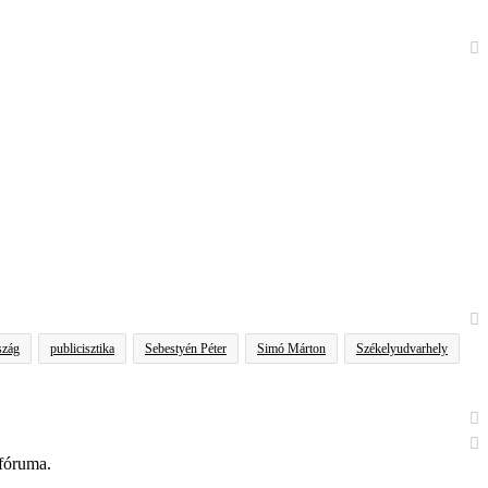
szág
publicisztika
Sebestyén Péter
Simó Márton
Székelyudvarhely
 fóruma.