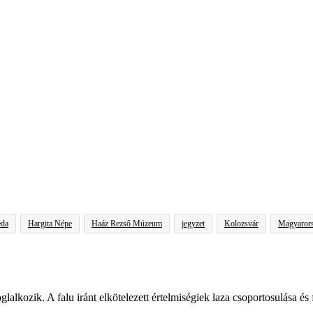
eda
Hargita Népe
Haáz Rezső Múzeum
jegyzet
Kolozsvár
Magyaror
glalkozik. A falu iránt elkötelezett értelmiségiek laza csoportosulása és