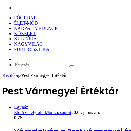
Keresés:
FŐOLDAL
ÉLET-MÓD
KÁRPÁT-MEDENCE
KÖZÉLET
KULTÚRA
NAGYVILÁG
PUBLICISZTIKA
Véletlen
cikk
Keresés:
Kezdőlap
/
Pest Vármegyei Értéktár
Pest Vármegyei Értéktár
Egyház
Élő Székelyföld Munkacsoport
2025. július 25.
0
76