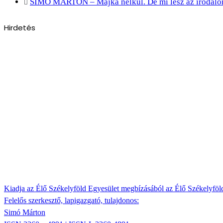
SIMÓ MÁRTON – Majka nélkül. De mi lesz az irodal
Hirdetés
Kiadja az Élő Székelyföld Egyesület megbízásából az Élő Székelyfö
Felelős szerkesztő, lapigazgató, tulajdonos:
Simó Márton