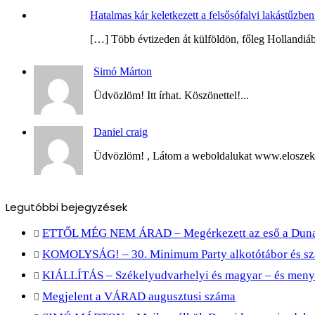
Hatalmas kár keletkezett a felsősófalvi lakástűzb
[…] Több évtizeden át külföldön, főleg Hollandiáb
Simó Márton
Üdvözlöm! Itt írhat. Köszönettel!...
Daniel craig
Üdvözlöm! , Látom a weboldalukat www.eloszekely
Legutóbbi bejegyzések
ETTŐL MÉG NEM ÁRAD – Megérkezett az eső a Duna 
KOMOLYSÁG! – 30. Minimum Party alkotótábor és s
KIÁLLÍTÁS – Székelyudvarhelyi és magyar – és men
Megjelent a VÁRAD augusztusi száma