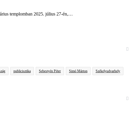
itárius templomban 2025. július 27-én,…
szág
publicisztika
Sebestyén Péter
Simó Márton
Székelyudvarhely