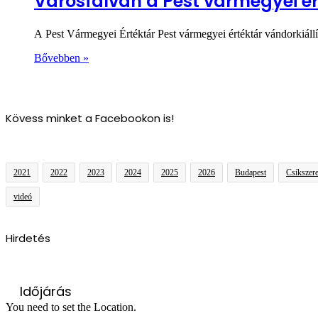
Városfalván a Pest vármegyei ér
A Pest Vármegyei Értéktár Pest vármegyei értéktár vándorkiáll
Bővebben »
Kövess minket a Facebookon is!
2021
2022
2023
2024
2025
2026
Budapest
Csíkszer
videó
Hirdetés
Időjárás
You need to set the Location.