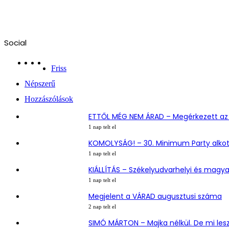
Social
Facebook
X
YouTube
Instagram
Friss
Népszerű
Hozzászólások
ETTŐL MÉG NEM ÁRAD – Megérkezett az 
1 nap telt el
KOMOLYSÁG! – 30. Minimum Party alko
1 nap telt el
KIÁLLÍTÁS – Székelyudvarhelyi és magy
1 nap telt el
Megjelent a VÁRAD augusztusi száma
2 nap telt el
SIMÓ MÁRTON – Majka nélkül. De mi les