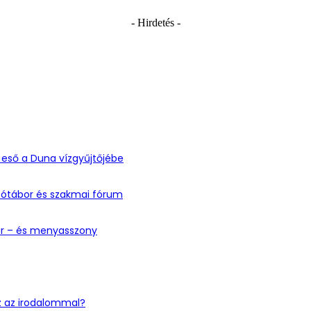
- Hirdetés -
eső a Duna vízgyűjtőjébe
tótábor és szakmai fórum
ar – és menyasszony
z az irodalommal?