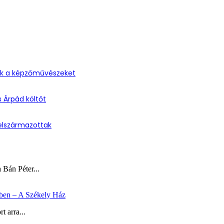
ték a képzőművészeket
s Árpád költőt
elszármazottak
 Bán Péter...
ében – A Székely Ház
 arra...