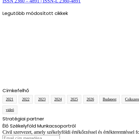
ISSN 2360 – 4891 | ISSN-L 2360-4891
Legutóbb módosított cikkek
Címkefelhő
2021
2022
2023
2024
2025
2026
Budapest
Csíkszer
videó
Stratégiai partner
Élő Székelyföld Munkacsoportról
Civil szervezet, amely székelyföldi értékőrzéssel és értékteremtéssel fo
Email