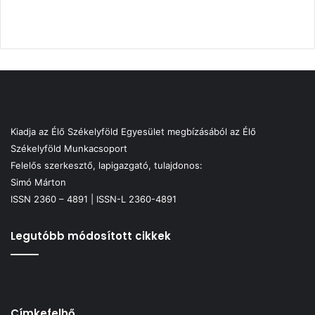
Kiadja az Élő Székelyföld Egyesület megbízásából az Élő
Székelyföld Munkacsoport
Felelős szerkesztő, lapigazgató, tulajdonos:
Simó Márton
ISSN 2360 – 4891 | ISSN-L 2360-4891
Legutóbb módosított cikkek
Címkefelhő