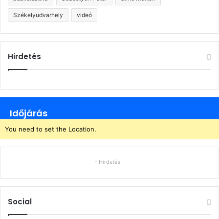
Székelyudvarhely
videó
Hirdetés
Időjárás
You need to set the Location.
- Hirdetés -
Social