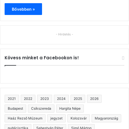
Bővebben »
- Hirdetés -
Kövess minket a Facebookon is!
2021
2022
2023
2024
2025
2026
Budapest
Csíkszereda
Hargita Népe
Haáz Rezső Múzeum
jegyzet
Kolozsvár
Magyarország
publicisztika
Sebestyén Péter
Simó Márton