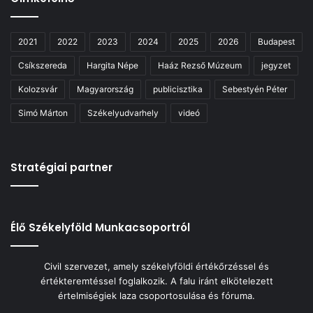
2021
2022
2023
2024
2025
2026
Budapest
Csíkszereda
Hargita Népe
Haáz Rezső Múzeum
jegyzet
Kolozsvár
Magyarország
publicisztika
Sebestyén Péter
Simó Márton
Székelyudvarhely
videó
Stratégiai partner
Élő Székelyföld Munkacsoportról
Civil szervezet, amely székelyföldi értékőrzéssel és
értékteremtéssel foglalkozik. A falu iránt elkötelezett
értelmiségiek laza csoportosulása és fóruma.