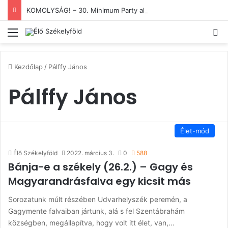
KOMOLYSÁG! – 30. Minimum Party alkotótábor és szakmai fórum
Menü
Ke
Kezdőlap
/
Pálffy János
Pálffy János
Élet-mód
Élő Székelyföld
2022. március 3.
0
588
Bánja-e a székely (26.2.) – Gagy és
Magyarandrásfalva egy kicsit más
Sorozatunk múlt részében Udvarhelyszék peremén, a
Gagymente falvaiban jártunk, alá s fel Szentábrahám
községben, megállapítva, hogy volt itt élet, van,…