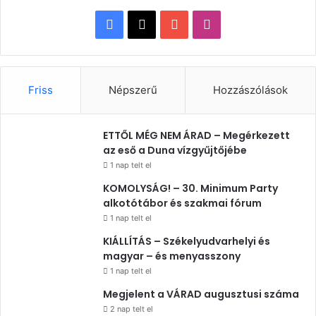
Facebook
X
YouTube
Instagram
Friss
Népszerű
Hozzászólások
ETTŐL MÉG NEM ÁRAD – Megérkezett
az eső a Duna vízgyűjtőjébe
1 nap telt el
KOMOLYSÁG! – 30. Minimum Party
alkotótábor és szakmai fórum
1 nap telt el
KIÁLLÍTÁS – Székelyudvarhelyi és
magyar – és menyasszony
1 nap telt el
Megjelent a VÁRAD augusztusi száma
2 nap telt el