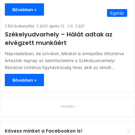
Bővebben »
Egyház
Élő Székelyföld
2021. április 12.
0
227
Székelyudvarhely – Hálát adtak az
elvégzett munkáért
Népviseletben, de szívüket, lelküket is ünneplőbe öltöztetve
érkeztek tegnap az istentiszteletre a Székelyudvarhelyi
Belvárosi Unitárius Egyházközség hívei, akik az elmúlt…
Bővebben »
- Hirdetés -
Kövess minket a Facebookon is!