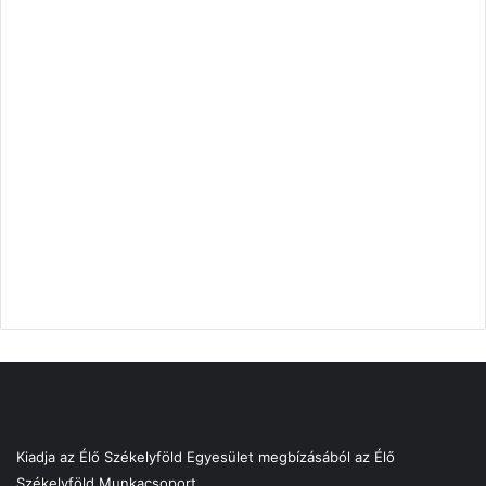
Kiadja az Élő Székelyföld Egyesület megbízásából az Élő
Székelyföld Munkacsoport