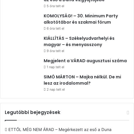
5 óra telt el
KOMOLYSÁG! – 30. Minimum Party
alkotótábor és szakmai fórum
6 óra telt el
KIÁLLÍTÁS – Székelyudvarhelyi és
magyar – és menyasszony
9 óra telt el
Megjelent a VÁRAD augusztusi száma
1 nap telt el
SIMÓ MÁRTON – Majka nélkül. De mi
lesz az irodalommal?
2 nap telt el
Legutóbbi bejegyzések
ETTŐL MÉG NEM ÁRAD – Megérkezett az eső a Duna