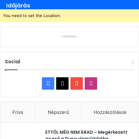
Időjárás
You need to set the Location.
- Hirdetés -
Social
Facebook
X
YouTube
Instagram
Friss
Népszerű
Hozzászólások
ETTŐL MÉG NEM ÁRAD – Megérkezett
az eső a Duna vízgyűjtőjébe