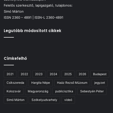
Felelős szerkesztő, lapigazgató, tulajdonos:
Simó Márton
ISSN 2360 – 4891 | ISSN-L 2360-4891
Legutóbb módosított cikkek
Címkefelhő
2021
2022
2023
2024
2025
2026
Budapest
Csíkszereda
Hargita Népe
Haáz Rezső Múzeum
jegyzet
Kolozsvár
Magyarország
publicisztika
Sebestyén Péter
Simó Márton
Székelyudvarhely
videó