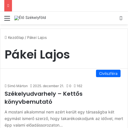
Menü
Ke
Kezdőlap
/
Pákei Lajos
Pákei Lajos
Civilszféra
Simó Márton
2025. december 21.
0
162
Székelyudvarhely – Kettős
könyvbemutató
A mostani alkalommal nem azért került egy társaságba két
egymást ismerő szerző, hogy takarékoskodjunk az idővel, mert
épp valami előadássorozaton…