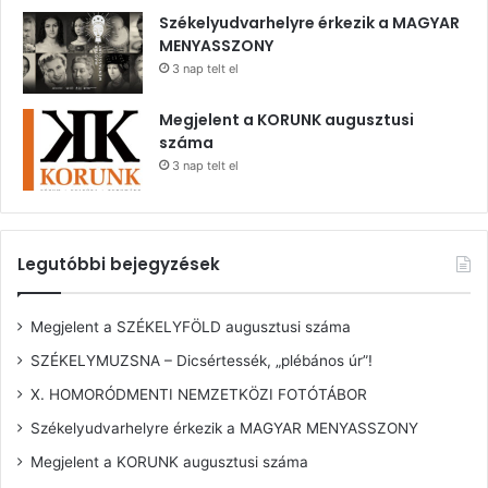
Székelyudvarhelyre érkezik a MAGYAR
MENYASSZONY
3 nap telt el
Megjelent a KORUNK augusztusi
száma
3 nap telt el
Legutóbbi bejegyzések
Megjelent a SZÉKELYFÖLD augusztusi száma
SZÉKELYMUZSNA – Dicsértessék, „plébános úr”!
X. HOMORÓDMENTI NEMZETKÖZI FOTÓTÁBOR
Székelyudvarhelyre érkezik a MAGYAR MENYASSZONY
Megjelent a KORUNK augusztusi száma