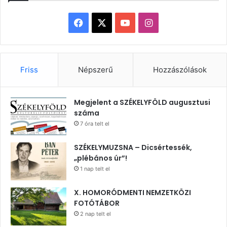
Facebook
X
YouTube
Instagram
Friss
Népszerű
Hozzászólások
Megjelent a SZÉKELYFÖLD augusztusi
száma
7 óra telt el
SZÉKELYMUZSNA – Dicsértessék,
„plébános úr”!
1 nap telt el
X. HOMORÓDMENTI NEMZETKÖZI
FOTÓTÁBOR
2 nap telt el