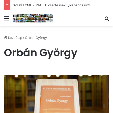
SZÉKELYMUZSNA – Dicsértessék, „plébános úr”!
Menü
Ke
Kezdőlap
/
Orbán György
Orbán György