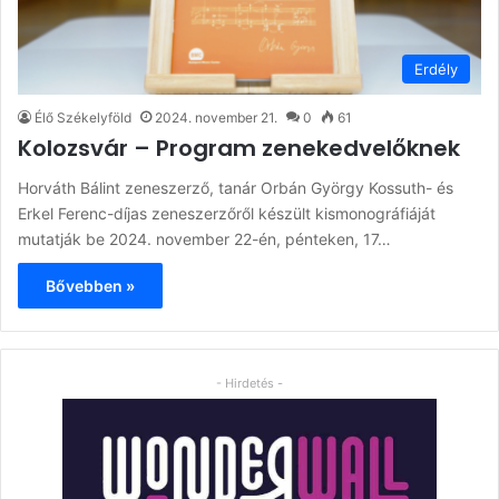
Erdély
Élő Székelyföld
2024. november 21.
0
61
Kolozsvár – Program zenekedvelőknek
Horváth Bálint zeneszerző, tanár Orbán György Kossuth- és
Erkel Ferenc-díjas zeneszerzőről készült kismonográfiáját
mutatják be 2024. november 22-én, pénteken, 17…
Bővebben »
- Hirdetés -