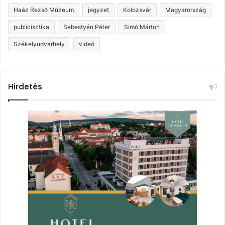
Haáz Rezső Múzeum
jegyzet
Kolozsvár
Magyarország
publicisztika
Sebestyén Péter
Simó Márton
Székelyudvarhely
videó
Hirdetés