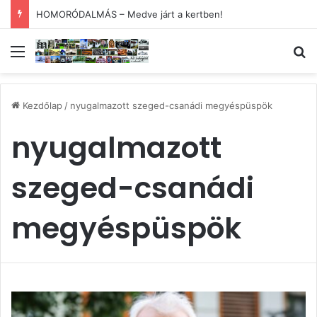
HOMORÓDALMÁS – Medve járt a kertben!
Menü
Ke
Kezdőlap
/
nyugalmazott szeged-csanádi megyéspüspök
nyugalmazott
szeged-csanádi
megyéspüspök