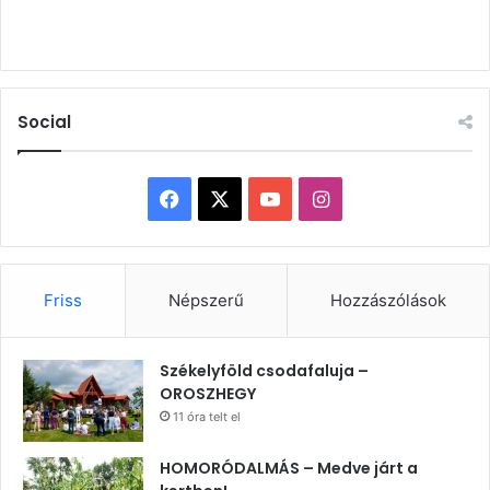
Social
Facebook
X
YouTube
Instagram
Friss
Népszerű
Hozzászólások
Székelyföld csodafaluja –
OROSZHEGY
11 óra telt el
HOMORÓDALMÁS – Medve járt a