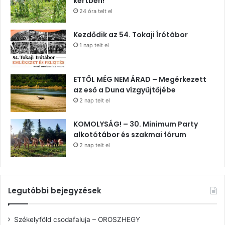
kertben!
24 óra telt el
Kezdődik az 54. Tokaji Írótábor
1 nap telt el
ETTŐL MÉG NEM ÁRAD – Megérkezett
az eső a Duna vízgyűjtőjébe
2 nap telt el
KOMOLYSÁG! – 30. Minimum Party
alkotótábor és szakmai fórum
2 nap telt el
Legutóbbi bejegyzések
Székelyföld csodafaluja – OROSZHEGY