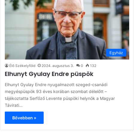
Egyház
Élő Székelyföld
2024. augusztus 3.
0
132
Elhunyt Gyulay Endre püspök
Elhunyt Gyulay Endre nyugalmazott szeged-csanádi
megyéspüspök 93 éves korában szombat délelőtt –
tájékoztatta Serfőző Levente püspöki helynök a Magyar
Távirati…
Bővebben »