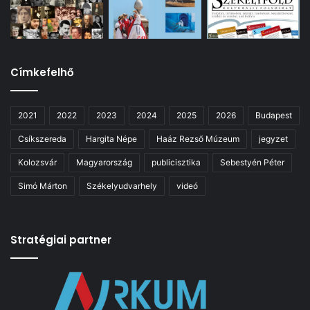
Címkefelhő
2021
2022
2023
2024
2025
2026
Budapest
Csíkszereda
Hargita Népe
Haáz Rezső Múzeum
jegyzet
Kolozsvár
Magyarország
publicisztika
Sebestyén Péter
Simó Márton
Székelyudvarhely
videó
Stratégiai partner