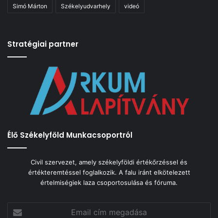
Simó Márton
Székelyudvarhely
videó
Stratégiai partner
Élő Székelyföld Munkacsoportról
Civil szervezet, amely székelyföldi értékőrzéssel és
értékteremtéssel foglalkozik. A falu iránt elkötelezett
értelmiségiek laza csoportosulása és fóruma.
Email
cím