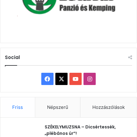
Social
Facebook
X
YouTube
Instagram
Friss
Népszerű
Hozzászólások
SZÉKELYMUZSNA – Dicsértessék,
„plébános úr”!