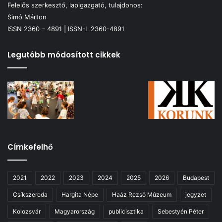
Felelős szerkesztő, lapigazgató, tulajdonos:
Simó Márton
ISSN 2360 – 4891 | ISSN-L 2360-4891
Legutóbb módosított cikkek
Címkefelhő
2021
2022
2023
2024
2025
2026
Budapest
Csíkszereda
Hargita Népe
Haáz Rezső Múzeum
jegyzet
Kolozsvár
Magyarország
publicisztika
Sebestyén Péter