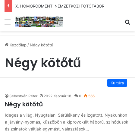
X. HOMORÓDMENTI NEMZETKÖZI FOTÓTÁBOR
Menü
Ke
Kezdőlap
/
Négy kötőtű
Négy kötőtű
Kultúra
Sebestyén Péter
2022. február 18.
0
565
Négy kötőtű
Ideges a világ. Nyugtalan. Sérülékeny és izgatott. Nyakunkon
a járvány-nyomás, küszöbön a kiprovokált háború, szinódusok
és zsinatok váltják egymást, választások…