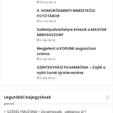
18 óra telt el
X. HOMORÓDMENTI NEMZETKÖZI
FOTÓTÁBOR
21 óra telt el
Székelyudvarhelyre érkezik a MAGYAR
MENYASSZONY
2 nap telt el
Megjelent a KORUNK augusztusi
száma
2 nap telt el
SZENTEGYHÁZI FILHARMÓNIA – Zajlik a
nyári turné újratervezése
3 nap telt el
Legutóbbi bejegyzések
SZÉKELYMUZSNA – Dicsértessék, „plébános úr”!