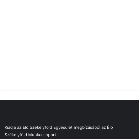
Kiadja az Élő Székelyföld Egyesület megbízásából az Élő
Székelyföld Munkacsoport