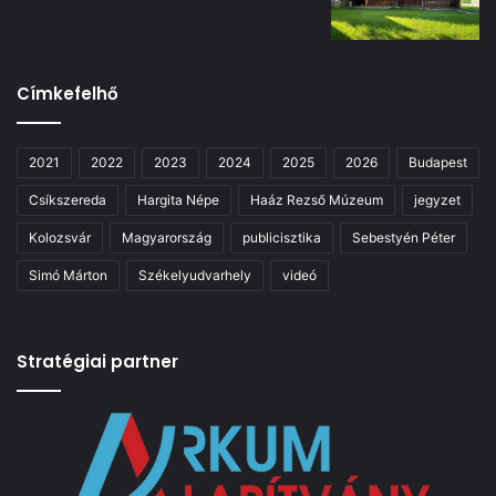
Címkefelhő
2021
2022
2023
2024
2025
2026
Budapest
Csíkszereda
Hargita Népe
Haáz Rezső Múzeum
jegyzet
Kolozsvár
Magyarország
publicisztika
Sebestyén Péter
Simó Márton
Székelyudvarhely
videó
Stratégiai partner