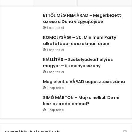
ETTŐL MÉG NEM ÁRAD – Megérkezett
az eső a Duna vízgyűjtőjébe
1 nap telt el
KOMOLYSÁG! – 30. Minimum Party
alkotótábor és szakmai fórum
1 nap telt el
KIÁLLÍTÁS – Székelyudvarhelyi és
magyar – és menyasszony
1 nap telt el
Megjelent a VÁRAD augusztusi száma
2 nap telt el
SIMÓ MÁRTON – Majka nélkül. De mi
lesz az irodalommal?
3 nap telt el