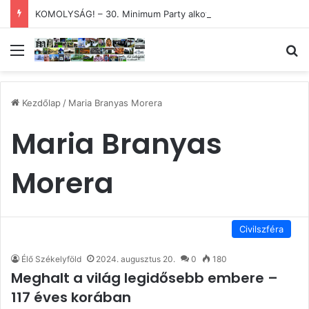
KOMOLYSÁG! – 30. Minimum Party alkotótábor és szakmai fórum
Menü
Ke
Kezdőlap
/
Maria Branyas Morera
Maria Branyas
Morera
Civilszféra
Élő Székelyföld
2024. augusztus 20.
0
180
Meghalt a világ legidősebb embere –
117 éves korában