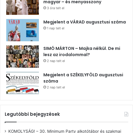
magyar – és menyasszony
3 óra telt el
Megjelent a VÁRAD augusztusi száma
1 nap telt el
SIMÓ MÁRTON – Majka nélkül. De mi
lesz az irodalommal?
2 nap telt el
Megjelent a SZÉKELYFÖLD augusztusi
száma
2 nap telt el
Legutóbbi bejegyzések
KOMOLYSÁG! – 30. Minimum Party alkotótábor és szakmai