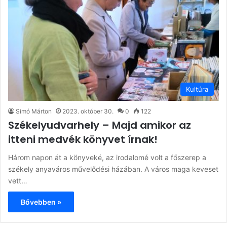
Kultúra
Simó Márton
2023. október 30.
0
122
Székelyudvarhely – Majd amikor az
itteni medvék könyvet írnak!
Három napon át a könyveké, az irodalomé volt a főszerep a
székely anyaváros művelődési házában. A város maga keveset
vett…
Bővebben »