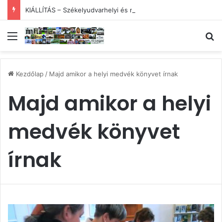
KIÁLLÍTÁS – Székelyudvarhelyi és magyar – és menyasszony
Menü
Ke
Kezdőlap
/
Majd amikor a helyi medvék könyvet írnak
Majd amikor a helyi
medvék könyvet
írnak