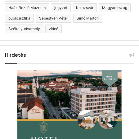
Haáz Rezső Múzeum
jegyzet
Kolozsvár
Magyarország
publicisztika
Sebestyén Péter
Simó Márton
Székelyudvarhely
videó
Hirdetés