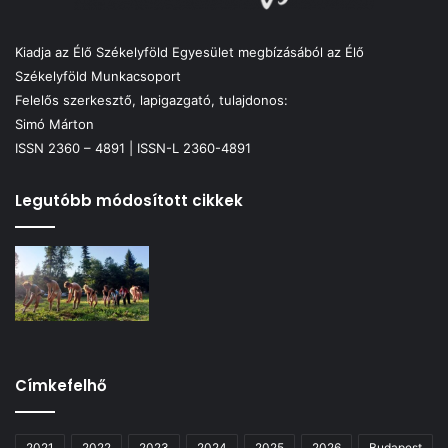
Kiadja az Élő Székelyföld Egyesület megbízásából az Élő
Székelyföld Munkacsoport
Felelős szerkesztő, lapigazgató, tulajdonos:
Simó Márton
ISSN 2360 – 4891 | ISSN-L 2360-4891
Legutóbb módosított cikkek
Címkefelhő
2021
2022
2023
2024
2025
2026
Budapest