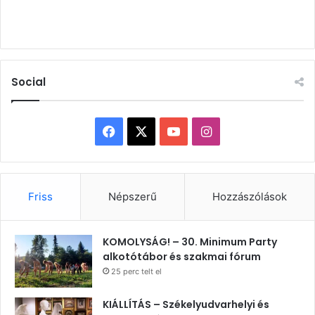
Social
Facebook
X
YouTube
Instagram
Friss
Népszerű
Hozzászólások
KOMOLYSÁG! – 30. Minimum Party
alkotótábor és szakmai fórum
25 perc telt el
KIÁLLÍTÁS – Székelyudvarhelyi és