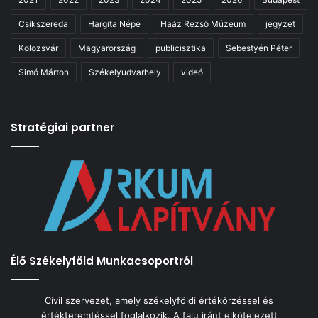
Csíkszereda
Hargita Népe
Haáz Rezső Múzeum
jegyzet
Kolozsvár
Magyarország
publicisztika
Sebestyén Péter
Simó Márton
Székelyudvarhely
videó
Stratégiai partner
Élő Székelyföld Munkacsoportról
Civil szervezet, amely székelyföldi értékőrzéssel és
értékteremtéssel foglalkozik. A falu iránt elkötelezett