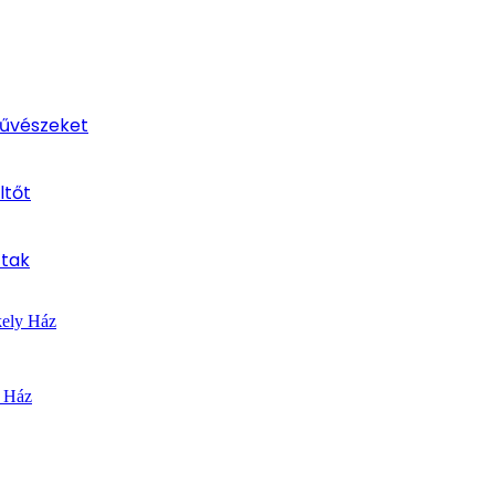
művészeket
ltőt
ttak
kely Ház
y Ház