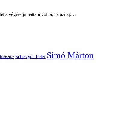
tel a végére juthattam volna, ha aznap…
Simó Márton
Sebestyén Péter
blicisztika