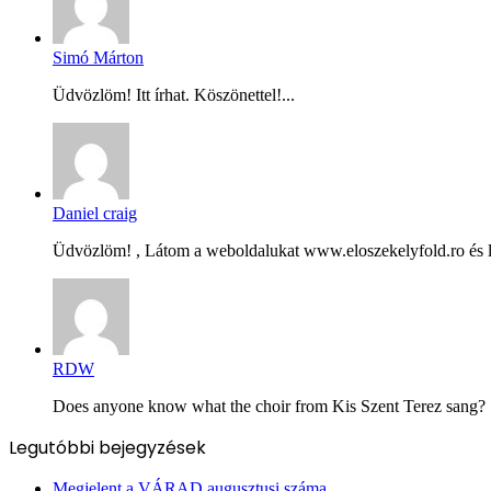
Simó Márton
Üdvözlöm! Itt írhat. Köszönettel!...
Daniel craig
Üdvözlöm! , Látom a weboldalukat www.eloszekelyfold.ro és le
RDW
Does anyone know what the choir from Kis Szent Terez sang? Ș
Legutóbbi bejegyzések
Megjelent a VÁRAD augusztusi száma