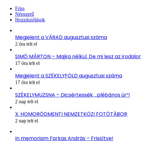
Friss
Népszerű
Hozzászólások
Megjelent a VÁRAD augusztusi száma
2 óra telt el
SIMÓ MÁRTON – Majka nélkül. De mi lesz az irodal
17 óra telt el
Megjelent a SZÉKELYFÖLD augusztusi száma
17 óra telt el
SZÉKELYMUZSNA – Dicsértessék, „plébános úr”!
2 nap telt el
X. HOMORÓDMENTI NEMZETKÖZI FOTÓTÁBOR
2 nap telt el
In memoriam Farkas András – Frissítve!