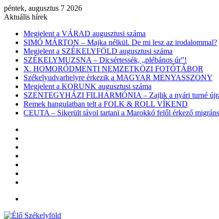
péntek, augusztus 7 2026
Aktuális hírek
Megjelent a VÁRAD augusztusi száma
SIMÓ MÁRTON – Majka nélkül. De mi lesz az irodalommal?
Megjelent a SZÉKELYFÖLD augusztusi száma
SZÉKELYMUZSNA – Dicsértessék, „plébános úr”!
X. HOMORÓDMENTI NEMZETKÖZI FOTÓTÁBOR
Székelyudvarhelyre érkezik a MAGYAR MENYASSZONY
Megjelent a KORUNK augusztusi száma
SZENTEGYHÁZI FILHARMÓNIA – Zajlik a nyári turné újra
Remek hangulatban telt a FOLK & ROLL VÍKEND
CEUTA – Sikerült távol tartani a Marokkó felől érkező migr
Facebook
X
YouTube
Instagram
Belépés
Véletlen
cikk
Oldalsáv
Menü