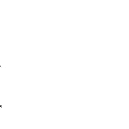
...
...