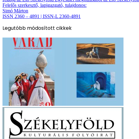
Felelős szerkesztő, lapigazgató, tulajdonos:
Simó Márton
ISSN 2360 – 4891 | ISSN-L 2360-4891
Legutóbb módosított cikkek