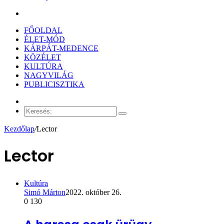
Keresés:
FŐOLDAL
ÉLET-MÓD
KÁRPÁT-MEDENCE
KÖZÉLET
KULTÚRA
NAGYVILÁG
PUBLICISZTIKA
Véletlen
cikk
Keresés:
Kezdőlap
/
Lector
Lector
Kultúra
Simó Márton
2022. október 26.
0
130