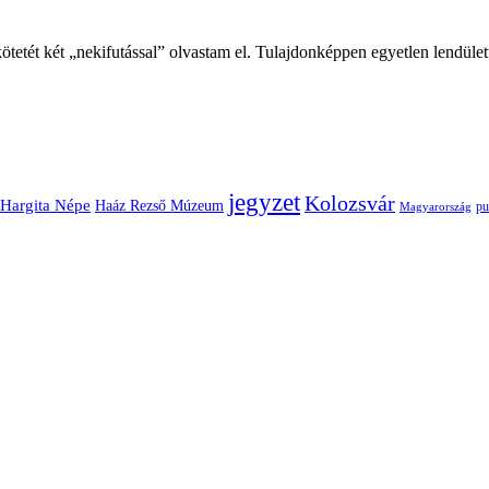
tetét két „nekifutással” olvastam el. Tulajdonképpen egyetlen lendület
jegyzet
Kolozsvár
Hargita Népe
Haáz Rezső Múzeum
pu
Magyarország