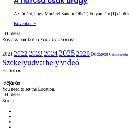
A harcsa csak ürügy
Az történt, hogy Murányi Sándor Olivér) Folyamtánc[1] című kö
Bővebben »
- Hirdetés -
Kövess minket a Facebookon is!
2025
2022
2023
2024
2026
2021
Budapest
Csíkszereda
videó
Székelyudvarhely
Hirdetés
Időjárás
You need to set the Location.
- Hirdetés -
Social
Facebook
X
YouTube
Instagram