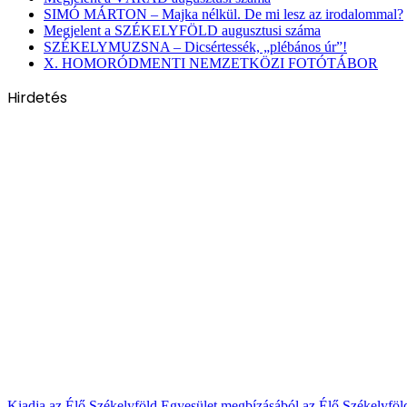
SIMÓ MÁRTON – Majka nélkül. De mi lesz az irodalommal?
Megjelent a SZÉKELYFÖLD augusztusi száma
SZÉKELYMUZSNA – Dicsértessék, „plébános úr”!
X. HOMORÓDMENTI NEMZETKÖZI FOTÓTÁBOR
Hirdetés
Kiadja az Élő Székelyföld Egyesület megbízásából az Élő Székelyfö