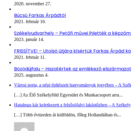
2020. november 27.
Búcsú Farkas Árpádtól
2021. február 10.
Székelyudvarhely – Petőfi művei ihlették a képző
2023. január 14.
FRISSÍTVE! – Utolsó útjára kísértük Farkas Árpád kö
2021. február 11.
Bözödújfalu – Hazatértek az emlékező elszármazo
2025. augusztus 4.
Városi porta, a népi építészeti hagyományok jegyében – A Szé
[…] Az Élő Székelyföld Egyesület és Munkacsoport arra...
Hatalmas kár keletkezett a felsősófalvi lakástűzben – A Székel
[…] Több évtizeden át külföldön, főleg Hollandiában és...