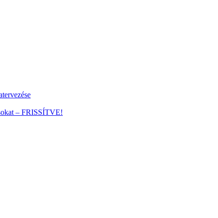
tervezése
ánsokat – FRISSÍTVE!