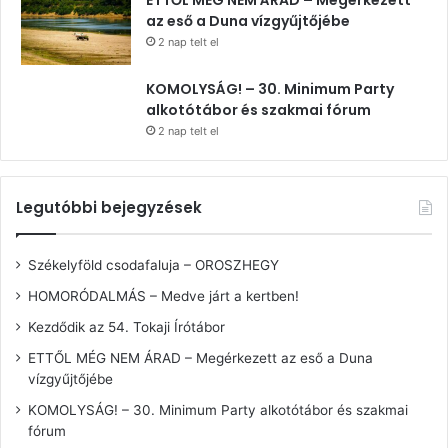
az eső a Duna vízgyűjtőjébe
2 nap telt el
KOMOLYSÁG! – 30. Minimum Party
alkotótábor és szakmai fórum
2 nap telt el
Legutóbbi bejegyzések
Székelyföld csodafaluja – OROSZHEGY
HOMORÓDALMÁS – Medve járt a kertben!
Kezdődik az 54. Tokaji Írótábor
ETTŐL MÉG NEM ÁRAD – Megérkezett az eső a Duna
vízgyűjtőjébe
KOMOLYSÁG! – 30. Minimum Party alkotótábor és szakmai
fórum