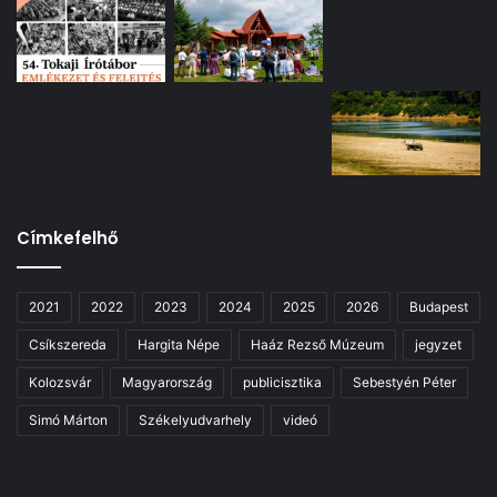
Címkefelhő
2021
2022
2023
2024
2025
2026
Budapest
Csíkszereda
Hargita Népe
Haáz Rezső Múzeum
jegyzet
Kolozsvár
Magyarország
publicisztika
Sebestyén Péter
Simó Márton
Székelyudvarhely
videó