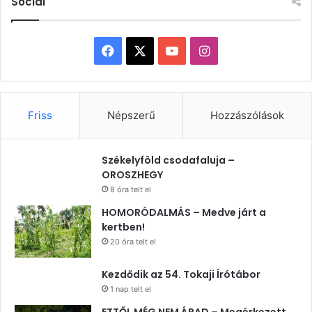
Social
Facebook
X
YouTube
Instagram
Friss
Népszerű
Hozzászólások
Székelyföld csodafaluja –
OROSZHEGY
8 óra telt el
HOMORÓDALMÁS – Medve járt a
kertben!
20 óra telt el
Kezdődik az 54. Tokaji Írótábor
1 nap telt el
ETTŐL MÉG NEM ÁRAD – Megérkezett