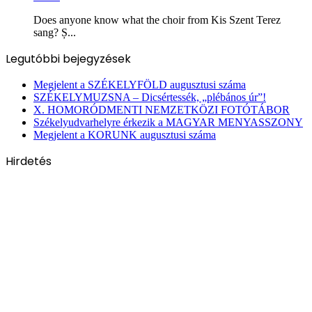
Does anyone know what the choir from Kis Szent Terez
sang? Ș...
Legutóbbi bejegyzések
Megjelent a SZÉKELYFÖLD augusztusi száma
SZÉKELYMUZSNA – Dicsértessék, „plébános úr”!
X. HOMORÓDMENTI NEMZETKÖZI FOTÓTÁBOR
Székelyudvarhelyre érkezik a MAGYAR MENYASSZONY
Megjelent a KORUNK augusztusi száma
Hirdetés