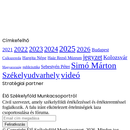
Címkefelhő
2025
2022
2023
2024
2026
2021
Budapest
jegyzet
Kolozsvár
Hargita Népe
Haáz Rezső Múzeum
Csíkszereda
Simó Márton
Sebestyén Péter
publicisztika
Magyarország
videó
Székelyudvarhely
Stratégiai partner
Élő Székelyföld Munkacsoportról
Civil szervezet, amely székelyföldi értékőrzéssel és értékteremtéssel
foglalkozik. A falu iránt elkötelezett értelmiségiek laza
csoportosulása és fóruma.
Email
cím
megadása
© Copyright Élő Székelyföld Munkacsoport, 2026, Minden jog