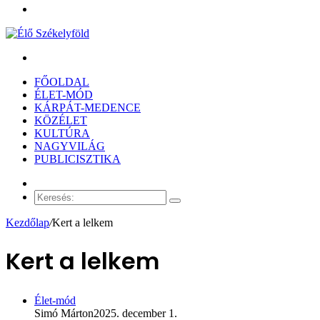
Menü
Keresés:
FŐOLDAL
ÉLET-MÓD
KÁRPÁT-MEDENCE
KÖZÉLET
KULTÚRA
NAGYVILÁG
PUBLICISZTIKA
Véletlen
cikk
Keresés:
Kezdőlap
/
Kert a lelkem
Kert a lelkem
Élet-mód
Simó Márton
2025. december 1.