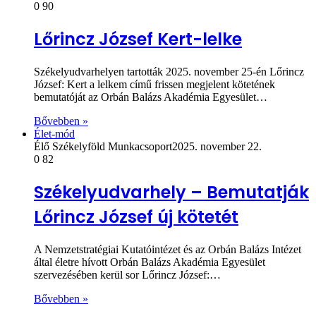
0
90
Lőrincz József Kert-lelke
Székelyudvarhelyen tartották 2025. november 25-én Lőrincz
József: Kert a lelkem című frissen megjelent kötetének
bemutatóját az Orbán Balázs Akadémia Egyesület…
Bővebben »
Élet-mód
Élő Székelyföld Munkacsoport
2025. november 22.
0
82
Székelyudvarhely – Bemutatják
Lőrincz József új kötetét
A Nemzetstratégiai Kutatóintézet és az Orbán Balázs Intézet
által életre hívott Orbán Balázs Akadémia Egyesület
szervezésében kerül sor Lőrincz József:…
Bővebben »