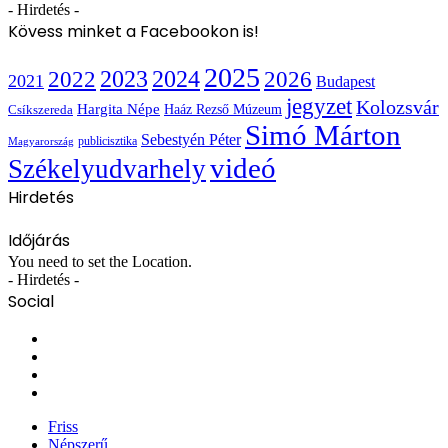
- Hirdetés -
Kövess minket a Facebookon is!
2025
2022
2023
2024
2026
2021
Budapest
jegyzet
Kolozsvár
Hargita Népe
Haáz Rezső Múzeum
Csíkszereda
Simó Márton
Sebestyén Péter
publicisztika
Magyarország
videó
Székelyudvarhely
Hirdetés
Időjárás
You need to set the Location.
- Hirdetés -
Social
Facebook
X
YouTube
Instagram
Friss
Népszerű