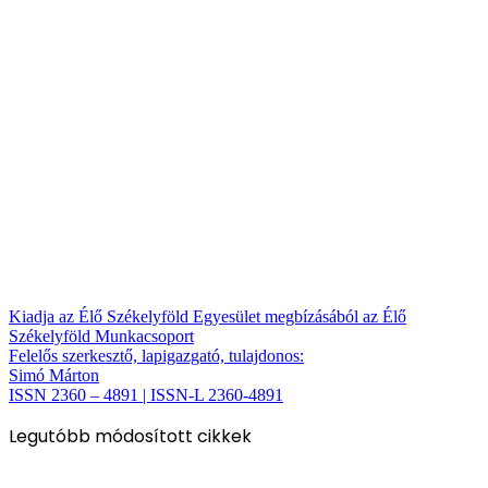
Kiadja az Élő Székelyföld Egyesület megbízásából az Élő
Székelyföld Munkacsoport
Felelős szerkesztő, lapigazgató, tulajdonos:
Simó Márton
ISSN 2360 – 4891 | ISSN-L 2360-4891
Legutóbb módosított cikkek