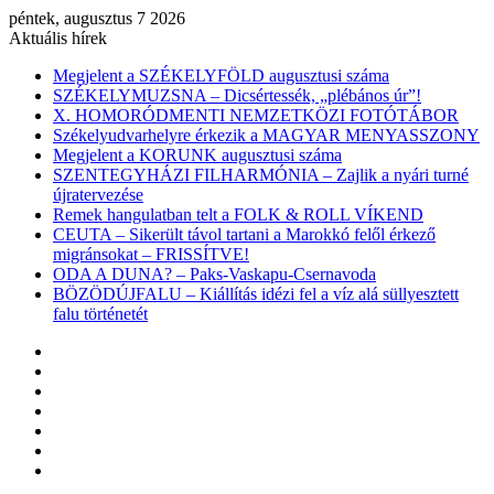
péntek, augusztus 7 2026
Aktuális hírek
Megjelent a SZÉKELYFÖLD augusztusi száma
SZÉKELYMUZSNA – Dicsértessék, „plébános úr”!
X. HOMORÓDMENTI NEMZETKÖZI FOTÓTÁBOR
Székelyudvarhelyre érkezik a MAGYAR MENYASSZONY
Megjelent a KORUNK augusztusi száma
SZENTEGYHÁZI FILHARMÓNIA – Zajlik a nyári turné
újratervezése
Remek hangulatban telt a FOLK & ROLL VÍKEND
CEUTA – Sikerült távol tartani a Marokkó felől érkező
migránsokat – FRISSÍTVE!
ODA A DUNA? – Paks-Vaskapu-Csernavoda
BÖZÖDÚJFALU – Kiállítás idézi fel a víz alá süllyesztett
falu történetét
Facebook
X
YouTube
Instagram
Belépés
Véletlen
cikk
Oldalsáv