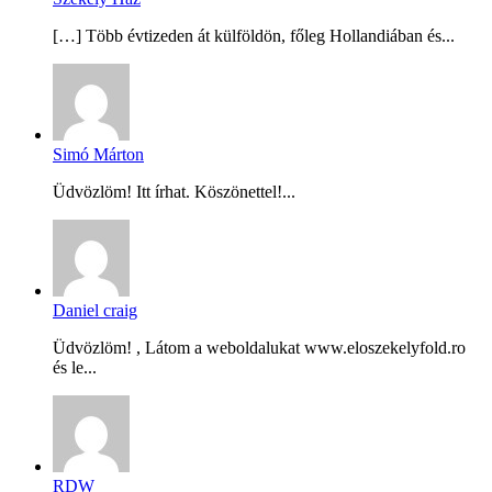
[…] Több évtizeden át külföldön, főleg Hollandiában és...
Simó Márton
Üdvözlöm! Itt írhat. Köszönettel!...
Daniel craig
Üdvözlöm! , Látom a weboldalukat www.eloszekelyfold.ro
és le...
RDW