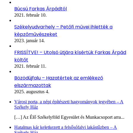
Búcsú Farkas Árpádtól
2021. február 10.
Székelyudvarhely – Petőfi művei ihlették a
képzőművészeket
2023. január 14.
FRISSÍTVE! – Utolsó útjára kísértük Farkas Árpád
költőt
2021. február 11.
Bözödújfalu – Hazatértek az emlékező
elszármazottak
2025. augusztus 4.
Városi porta, a népi építészeti hagyományok jegyében – A
Székely Ház
[…] Az Élő Székelyföld Egyesület és Munkacsoport arra...
Hatalmas kár keletkezett a felsősófalvi lakástűzben – A
Székely Ház