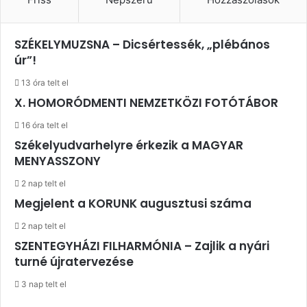
SZÉKELYMUZSNA – Dicsértessék, „plébános
úr”!
13 óra telt el
X. HOMORÓDMENTI NEMZETKÖZI FOTÓTÁBOR
16 óra telt el
Székelyudvarhelyre érkezik a MAGYAR
MENYASSZONY
2 nap telt el
Megjelent a KORUNK augusztusi száma
2 nap telt el
SZENTEGYHÁZI FILHARMÓNIA – Zajlik a nyári
turné újratervezése
3 nap telt el