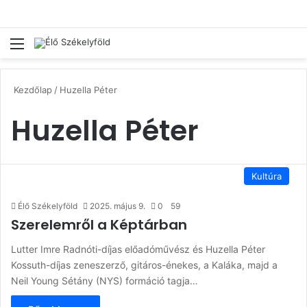
Menü
Ke
Kezdőlap
/
Huzella Péter
Huzella Péter
Kultúra
Élő Székelyföld
2025. május 9.
0
59
Szerelemről a Képtárban
Lutter Imre Radnóti-díjas előadóművész és Huzella Péter
Kossuth-díjas zeneszerző, gitáros-énekes, a Kaláka, majd a
Neil Young Sétány (NYS) formáció tagja…