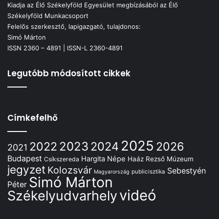
Kiadja az Élő Székelyföld Egyesület megbízásából az Élő
Székelyföld Munkacsoport
Felelős szerkesztő, lapigazgató, tulajdonos:
Simó Márton
ISSN 2360 – 4891 | ISSN-L 2360-4891
Legutóbb módosított cikkek
Címkefelhő
2025
2022
2023
2024
2026
2021
Budapest
Hargita Népe
Haáz Rezső Múzeum
Csíkszereda
jegyzet
Kolozsvár
Sebestyén
publicisztika
Magyarország
Simó Márton
Péter
videó
Székelyudvarhely