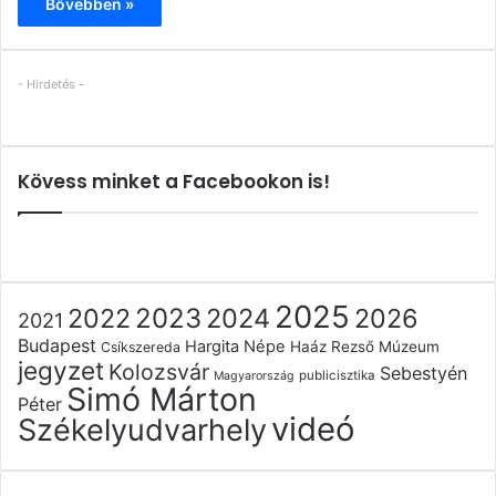
Bővebben »
- Hirdetés -
Kövess minket a Facebookon is!
2025
2022
2023
2024
2026
2021
Budapest
Hargita Népe
Haáz Rezső Múzeum
Csíkszereda
jegyzet
Kolozsvár
Sebestyén
publicisztika
Magyarország
Simó Márton
Péter
videó
Székelyudvarhely