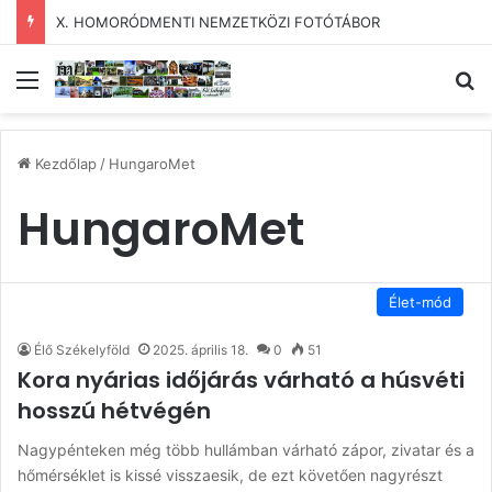
X. HOMORÓDMENTI NEMZETKÖZI FOTÓTÁBOR
Menü
Ke
Kezdőlap
/
HungaroMet
HungaroMet
Élet-mód
Élő Székelyföld
2025. április 18.
0
51
Kora nyárias időjárás várható a húsvéti
hosszú hétvégén
Nagypénteken még több hullámban várható zápor, zivatar és a
hőmérséklet is kissé visszaesik, de ezt követően nagyrészt