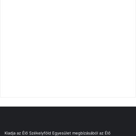
Kiadja az Élő Székelyföld Egyesület megbízásából az Élő