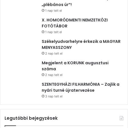
„plébános úr”!
1 nap telt el
X. HOMORÓDMENTI NEMZETKÖZI
FOTÓTÁBOR
1 nap telt el
Székelyudvarhelyre érkezik a MAGYAR
MENYASSZONY
2 nap telt el
Megjelent a KORUNK augusztusi
száma
2 nap telt el
SZENTEGYHÁZI FILHARMÓNIA – Zajlik a
nyári turné újratervezése
3 nap telt el
Legutóbbi bejegyzések