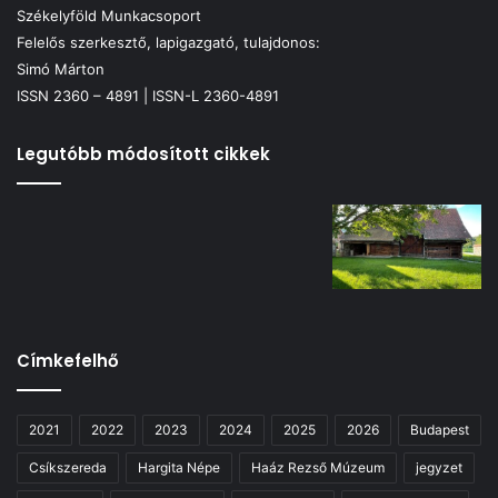
Székelyföld Munkacsoport
Felelős szerkesztő, lapigazgató, tulajdonos:
Simó Márton
ISSN 2360 – 4891 | ISSN-L 2360-4891
Legutóbb módosított cikkek
Címkefelhő
2021
2022
2023
2024
2025
2026
Budapest
Csíkszereda
Hargita Népe
Haáz Rezső Múzeum
jegyzet