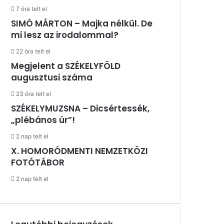
7 óra telt el
SIMÓ MÁRTON – Majka nélkül. De
mi lesz az irodalommal?
22 óra telt el
Megjelent a SZÉKELYFÖLD
augusztusi száma
23 óra telt el
SZÉKELYMUZSNA – Dicsértessék,
„plébános úr”!
2 nap telt el
X. HOMORÓDMENTI NEMZETKÖZI
FOTÓTÁBOR
2 nap telt el