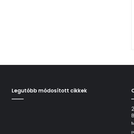
Legutóbb módosított cikkek
B
p