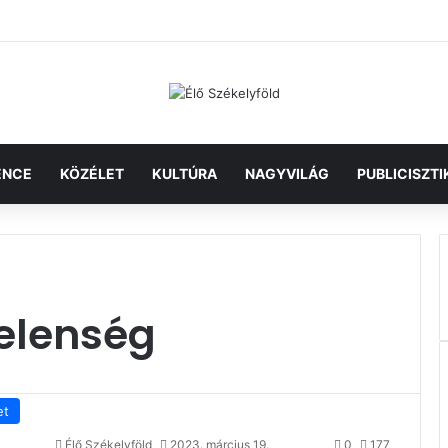
ENCE
KÖZÉLET
KULTÚRA
NAGYVILÁG
PUBLICISZTI
jelenség
et
Élő Székelyföld
2023. március 19.
0
177