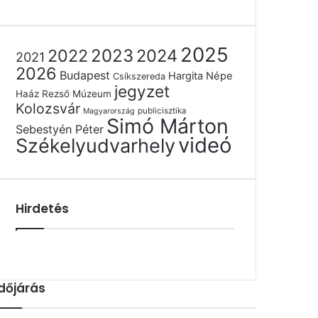
2025
2022
2023
2024
2021
2026
Budapest
Hargita Népe
Csíkszereda
jegyzet
Haáz Rezső Múzeum
Kolozsvár
publicisztika
Magyarország
Simó Márton
Sebestyén Péter
videó
Székelyudvarhely
Hirdetés
Időjárás