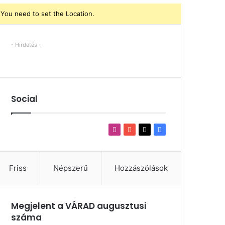
You need to set the Location.
- Hirdetés -
Social
Instagram
YouTube
X
Facebook
Friss
Népszerű
Hozzászólások
Megjelent a VÁRAD augusztusi
száma