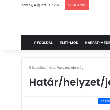
péntek, augusztus 7 2026
Aktuális hírek
FŐOLDAL
ÉLET-MÓD
KÁRPÁT-MED
Kezdőlap
/
Határ/helyzet/jelenség
Határ/helyzet/
Közél