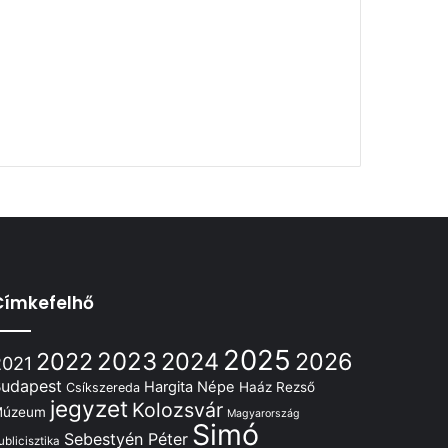
Címkefelhő
2025
2022
2023
2024
2026
2021
udapest
Hargita Népe
Haáz Rezső
Csíkszereda
jegyzet
Kolozsvár
Múzeum
Magyarország
Simó
Sebestyén Péter
ublicisztika