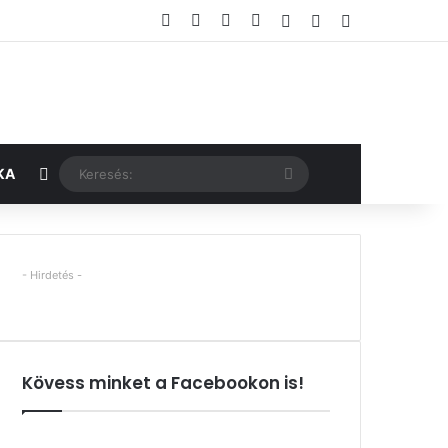
Facebook
X
YouTube
Instagram
Belépés
Véletlen cikk
Oldalsáv
Véletlen cikk
Keresés:
KA
- Hirdetés -
Kövess minket a Facebookon is!