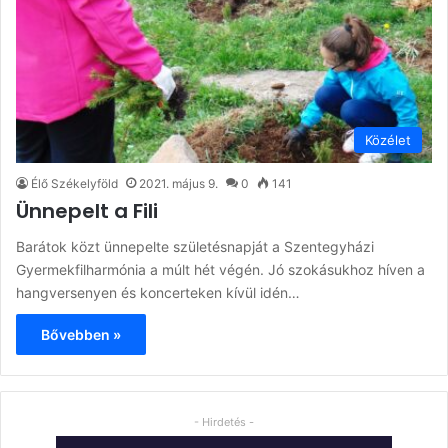
Közélet
Élő Székelyföld
2021. május 9.
0
141
Ünnepelt a Fili
Barátok közt ünnepelte születésnapját a Szentegyházi
Gyermekfilharmónia a múlt hét végén. Jó szokásukhoz híven a
hangversenyen és koncerteken kívül idén…
Bővebben »
- Hirdetés -