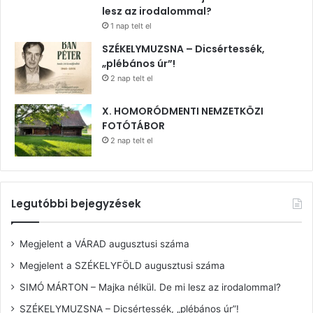
lesz az irodalommal?
1 nap telt el
SZÉKELYMUZSNA – Dicsértessék,
„plébános úr”!
2 nap telt el
X. HOMORÓDMENTI NEMZETKÖZI
FOTÓTÁBOR
2 nap telt el
Legutóbbi bejegyzések
Megjelent a VÁRAD augusztusi száma
Megjelent a SZÉKELYFÖLD augusztusi száma
SIMÓ MÁRTON – Majka nélkül. De mi lesz az irodalommal?
SZÉKELYMUZSNA – Dicsértessék, „plébános úr”!