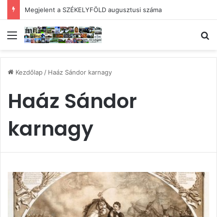
Megjelent a SZÉKELYFÖLD augusztusi száma
Menü
Ke
Kezdőlap
/
Haáz Sándor karnagy
Haáz Sándor
karnagy