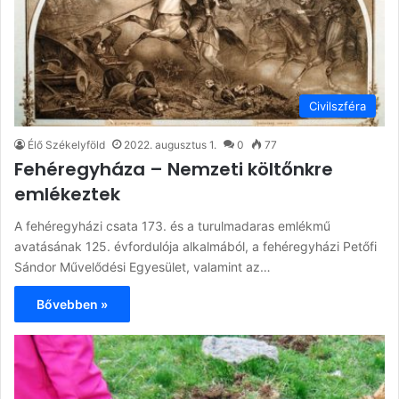
Civilszféra
Élő Székelyföld
2022. augusztus 1.
0
77
Fehéregyháza – Nemzeti költőnkre
emlékeztek
A fehéregyházi csata 173. és a turulmadaras emlékmű
avatásának 125. évfordulója alkalmából, a fehéregyházi Petőfi
Sándor Művelődési Egyesület, valamint az…
Bővebben »