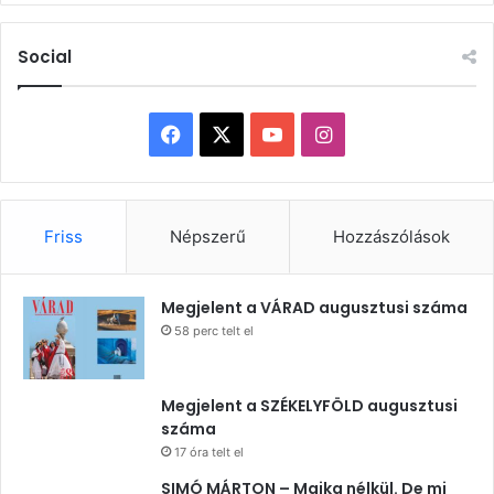
Social
Facebook
X
YouTube
Instagram
Friss
Népszerű
Hozzászólások
Megjelent a VÁRAD augusztusi száma
58 perc telt el
Megjelent a SZÉKELYFÖLD augusztusi
száma
17 óra telt el
SIMÓ MÁRTON – Majka nélkül. De mi