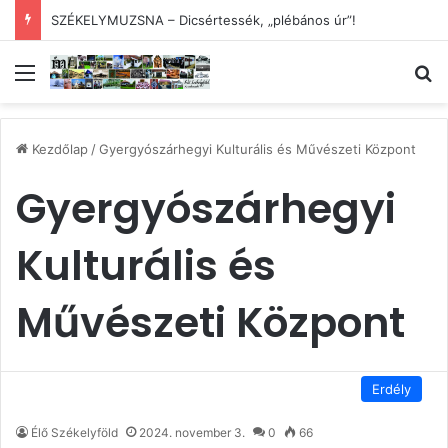
SZÉKELYMUZSNA – Dicsértessék, „plébános úr”!
Menü
Ke
Kezdőlap
/
Gyergyószárhegyi Kulturális és Művészeti Központ
Gyergyószárhegyi
Kulturális és
Művészeti Központ
Erdély
Élő Székelyföld
2024. november 3.
0
66