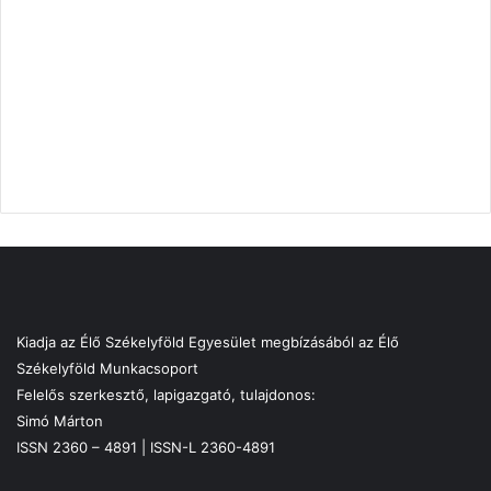
Kiadja az Élő Székelyföld Egyesület megbízásából az Élő
Székelyföld Munkacsoport
Felelős szerkesztő, lapigazgató, tulajdonos:
Simó Márton
ISSN 2360 – 4891 | ISSN-L 2360-4891