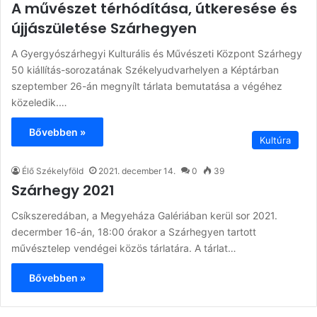
A művészet térhódítása, útkeresése és
újjászületése Szárhegyen
A Gyergyószárhegyi Kulturális és Művészeti Központ Szárhegy
50 kiállítás-sorozatának Székelyudvarhelyen a Képtárban
szeptember 26-án megnyílt tárlata bemutatása a végéhez
közeledik.…
Bővebben »
Kultúra
Élő Székelyföld
2021. december 14.
0
39
Szárhegy 2021
Csíkszeredában, a Megyeháza Galériában kerül sor 2021.
decermber 16-án, 18:00 órakor a Szárhegyen tartott
művésztelep vendégei közös tárlatára. A tárlat…
Bővebben »