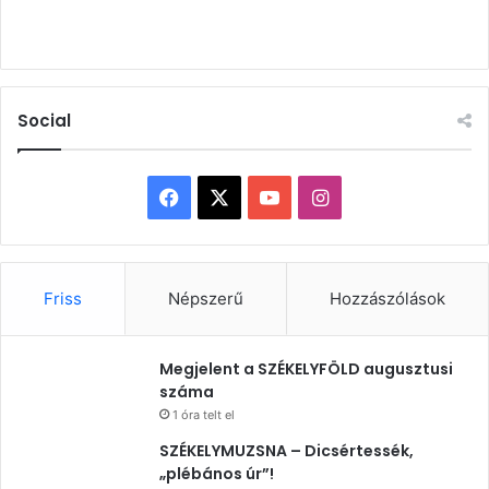
Social
Facebook
X
YouTube
Instagram
Friss
Népszerű
Hozzászólások
Megjelent a SZÉKELYFÖLD augusztusi
száma
1 óra telt el
SZÉKELYMUZSNA – Dicsértessék,
„plébános úr”!