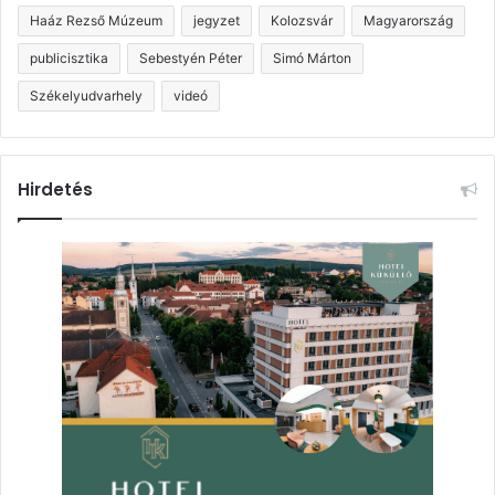
Haáz Rezső Múzeum
jegyzet
Kolozsvár
Magyarország
publicisztika
Sebestyén Péter
Simó Márton
Székelyudvarhely
videó
Hirdetés