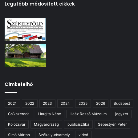
Legutóbb módosított cikkek
Címkefelhő
2021
2022
2023
2024
2025
2026
Budapest
Csíkszereda
Hargita Népe
Haáz Rezső Múzeum
jegyzet
Kolozsvár
Magyarország
publicisztika
Sebestyén Péter
Simó Márton
Székelyudvarhely
videó