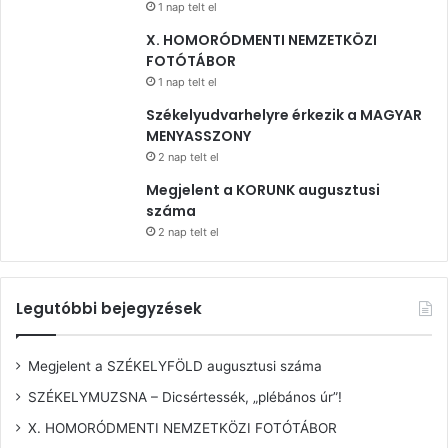
1 nap telt el
X. HOMORÓDMENTI NEMZETKÖZI
FOTÓTÁBOR
1 nap telt el
Székelyudvarhelyre érkezik a MAGYAR
MENYASSZONY
2 nap telt el
Megjelent a KORUNK augusztusi
száma
2 nap telt el
Legutóbbi bejegyzések
Megjelent a SZÉKELYFÖLD augusztusi száma
SZÉKELYMUZSNA – Dicsértessék, „plébános úr”!
X. HOMORÓDMENTI NEMZETKÖZI FOTÓTÁBOR