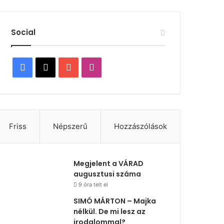
Social
Facebook
X
YouTube
Instagram
Friss
Népszerű
Hozzászólások
Megjelent a VÁRAD
augusztusi száma
9 óra telt el
SIMÓ MÁRTON – Majka
nélkül. De mi lesz az
irodalommal?