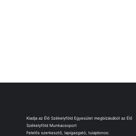
Kiadja az Élő Székelyföld Egyesület megbízásából az Élő
Székelyföld Munkacsoport
Felelős szerkesztő, lapigazgató, tulajdonos: