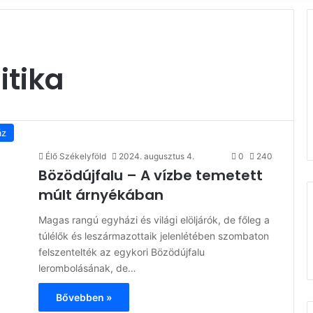
itika
áz
Élő Székelyföld
2024. augusztus 4.
0
240
Bözödújfalu – A vízbe temetett
múlt árnyékában
Magas rangú egyházi és világi elöljárók, de főleg a
túlélők és leszármazottaik jelenlétében szombaton
felszentelték az egykori Bözödújfalu
lerombolásának, de…
Bővebben »