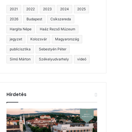
2021
2022
2023
2024
2025
2026
Budapest
Csíkszereda
Hargita Népe
Haáz Rezső Múzeum
jegyzet
Kolozsvár
Magyarország
publicisztika
Sebestyén Péter
Simó Márton
Székelyudvarhely
videó
Hirdetés