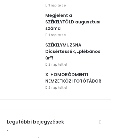
1 nap telt el
Megjelent a
SZÉKELYFÖLD augusztusi
száma
1 nap telt el
SZÉKELYMUZSNA –
Dicsértessék, „plébános
úr”!
2 nap telt el
X. HOMORÓDMENTI
NEMZETKÖZI FOTÓTÁBOR
2 nap telt el
Legutóbbi bejegyzések