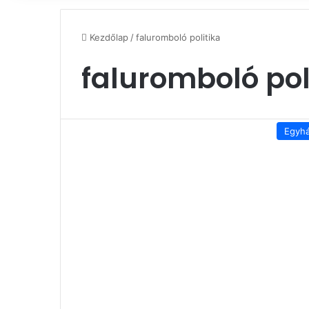
Kezdőlap
/
faluromboló politika
faluromboló pol
Egyh