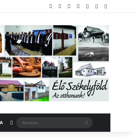
Facebook
X
YouTube
Instagram
Belépés
Véletlen cikk
Oldalsáv
Véletlen cikk
Keresés:
KA