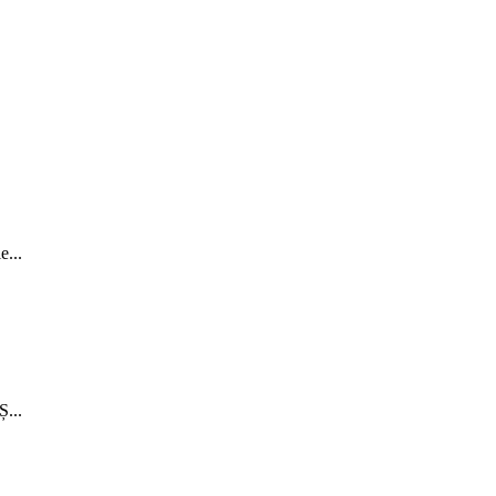
...
...