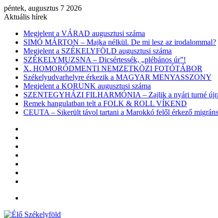
péntek, augusztus 7 2026
Aktuális hírek
Megjelent a VÁRAD augusztusi száma
SIMÓ MÁRTON – Majka nélkül. De mi lesz az irodalommal?
Megjelent a SZÉKELYFÖLD augusztusi száma
SZÉKELYMUZSNA – Dicsértessék, „plébános úr”!
X. HOMORÓDMENTI NEMZETKÖZI FOTÓTÁBOR
Székelyudvarhelyre érkezik a MAGYAR MENYASSZONY
Megjelent a KORUNK augusztusi száma
SZENTEGYHÁZI FILHARMÓNIA – Zajlik a nyári turné újra
Remek hangulatban telt a FOLK & ROLL VÍKEND
CEUTA – Sikerült távol tartani a Marokkó felől érkező migr
Facebook
X
YouTube
Instagram
Belépés
Véletlen
cikk
Oldalsáv
Menü