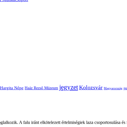
jegyzet
Kolozsvár
Hargita Népe
Haáz Rezső Múzeum
pu
Magyarország
glalkozik. A falu iránt elkötelezett értelmiségiek laza csoportosulása és