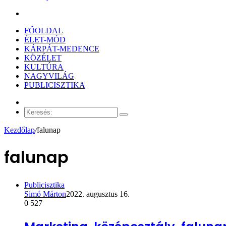
Keresés:
FŐOLDAL
ÉLET-MÓD
KÁRPÁT-MEDENCE
KÖZÉLET
KULTÚRA
NAGYVILÁG
PUBLICISZTIKA
Véletlen
cikk
Keresés:
Kezdőlap
/
falunap
falunap
Publicisztika
Simó Márton
2022. augusztus 16.
0
527