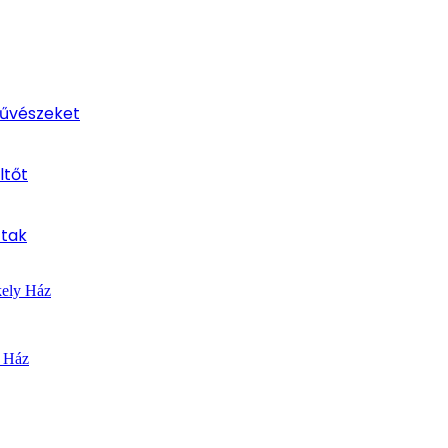
művészeket
ltőt
ttak
kely Ház
y Ház