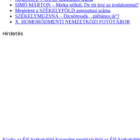
SIMÓ MÁRTON – Majka nélkül. De mi lesz az irodalommal?
Megjelent a SZÉKELYFÖLD augusztusi száma
SZÉKELYMUZSNA – Dicsértessék, „plébános úr”!
X. HOMORÓDMENTI NEMZETKÖZI FOTÓTÁBOR
Hirdetés
Kiadja az Élő Székelyföld Egyesület megbízásából az Élő Székelyfö