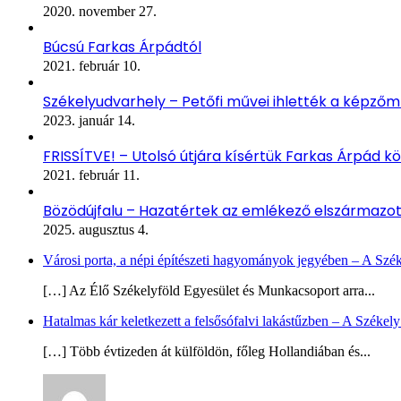
2020. november 27.
Búcsú Farkas Árpádtól
2021. február 10.
Székelyudvarhely – Petőfi művei ihlették a képző
2023. január 14.
FRISSÍTVE! – Utolsó útjára kísértük Farkas Árpád kö
2021. február 11.
Bözödújfalu – Hazatértek az emlékező elszármazo
2025. augusztus 4.
Városi porta, a népi építészeti hagyományok jegyében – A Szé
[…] Az Élő Székelyföld Egyesület és Munkacsoport arra...
Hatalmas kár keletkezett a felsősófalvi lakástűzben – A Székel
[…] Több évtizeden át külföldön, főleg Hollandiában és...