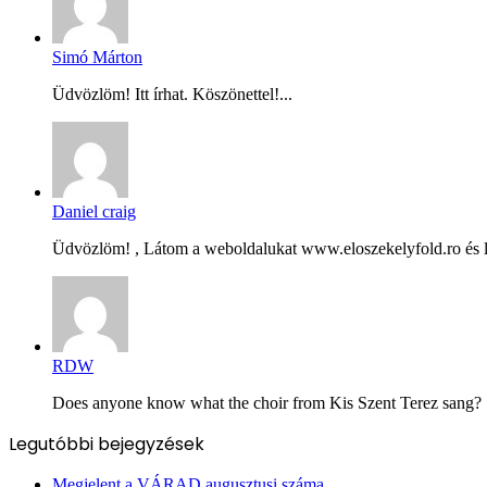
Simó Márton
Üdvözlöm! Itt írhat. Köszönettel!...
Daniel craig
Üdvözlöm! , Látom a weboldalukat www.eloszekelyfold.ro és le
RDW
Does anyone know what the choir from Kis Szent Terez sang? Ș
Legutóbbi bejegyzések
Megjelent a VÁRAD augusztusi száma