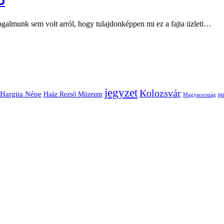
p
galmunk sem volt arról, hogy tulajdonképpen mi ez a fajta üzleti…
jegyzet
Kolozsvár
Hargita Népe
Haáz Rezső Múzeum
pu
Magyarország