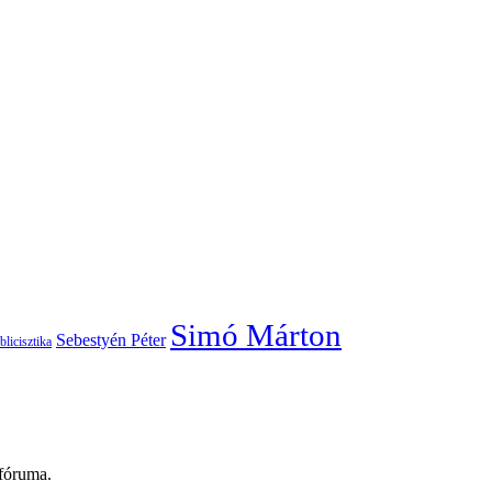
Simó Márton
Sebestyén Péter
blicisztika
 fóruma.