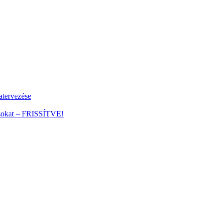
tervezése
ánsokat – FRISSÍTVE!