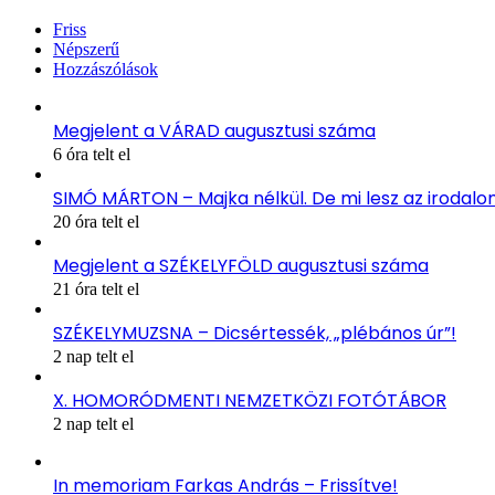
Friss
Népszerű
Hozzászólások
Megjelent a VÁRAD augusztusi száma
6 óra telt el
SIMÓ MÁRTON – Majka nélkül. De mi lesz az irodal
20 óra telt el
Megjelent a SZÉKELYFÖLD augusztusi száma
21 óra telt el
SZÉKELYMUZSNA – Dicsértessék, „plébános úr”!
2 nap telt el
X. HOMORÓDMENTI NEMZETKÖZI FOTÓTÁBOR
2 nap telt el
In memoriam Farkas András – Frissítve!