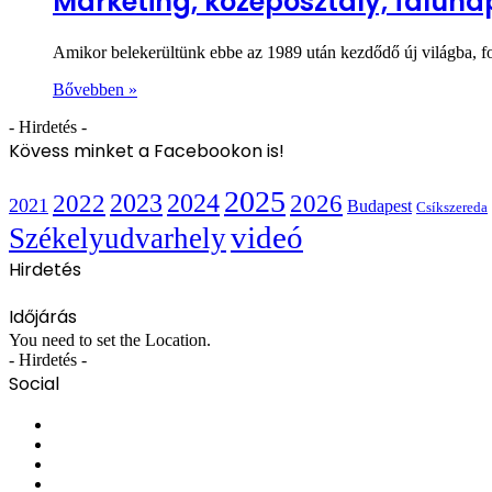
Marketing, középosztály, faluna
Amikor belekerültünk ebbe az 1989 után kezdődő új világba, fo
Bővebben »
- Hirdetés -
Kövess minket a Facebookon is!
2025
2022
2023
2024
2026
2021
Budapest
Csíkszereda
videó
Székelyudvarhely
Hirdetés
Időjárás
You need to set the Location.
- Hirdetés -
Social
Facebook
X
YouTube
Instagram