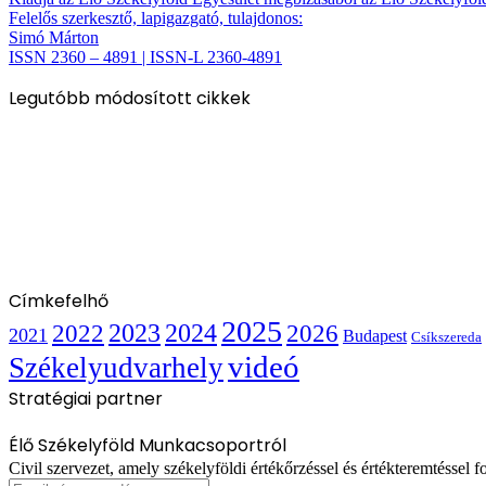
Felelős szerkesztő, lapigazgató, tulajdonos:
Simó Márton
ISSN 2360 – 4891 | ISSN-L 2360-4891
Legutóbb módosított cikkek
Címkefelhő
2025
2022
2023
2024
2026
2021
Budapest
Csíkszereda
videó
Székelyudvarhely
Stratégiai partner
Élő Székelyföld Munkacsoportról
Civil szervezet, amely székelyföldi értékőrzéssel és értékteremtéssel fo