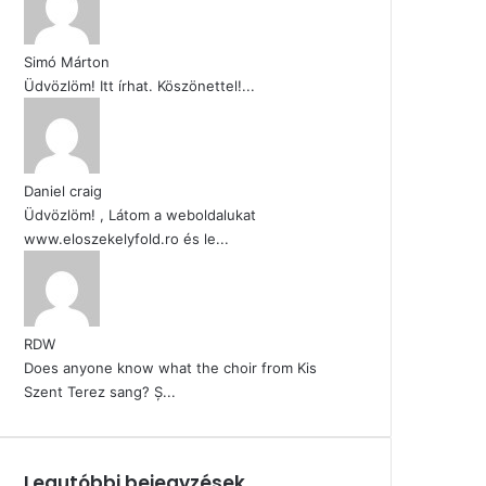
Simó Márton
Üdvözlöm! Itt írhat. Köszönettel!...
Daniel craig
Üdvözlöm! , Látom a weboldalukat
www.eloszekelyfold.ro és le...
RDW
Does anyone know what the choir from Kis
Szent Terez sang? Ș...
Legutóbbi bejegyzések