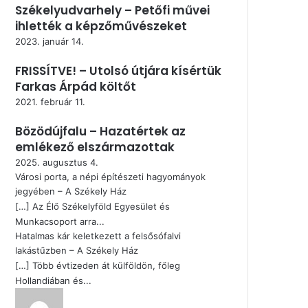
Székelyudvarhely – Petőfi művei
ihlették a képzőművészeket
2023. január 14.
FRISSÍTVE! – Utolsó útjára kísértük
Farkas Árpád költőt
2021. február 11.
Bözödújfalu – Hazatértek az
emlékező elszármazottak
2025. augusztus 4.
Városi porta, a népi építészeti hagyományok
jegyében – A Székely Ház
[…] Az Élő Székelyföld Egyesület és
Munkacsoport arra...
Hatalmas kár keletkezett a felsősófalvi
lakástűzben – A Székely Ház
[…] Több évtizeden át külföldön, főleg
Hollandiában és...