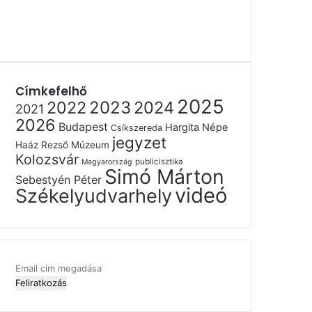
Címkefelhő
2025
2022
2023
2024
2021
2026
Budapest
Hargita Népe
Csíkszereda
jegyzet
Haáz Rezső Múzeum
Kolozsvár
publicisztika
Magyarország
Simó Márton
Sebestyén Péter
videó
Székelyudvarhely
Email
cím
megadása