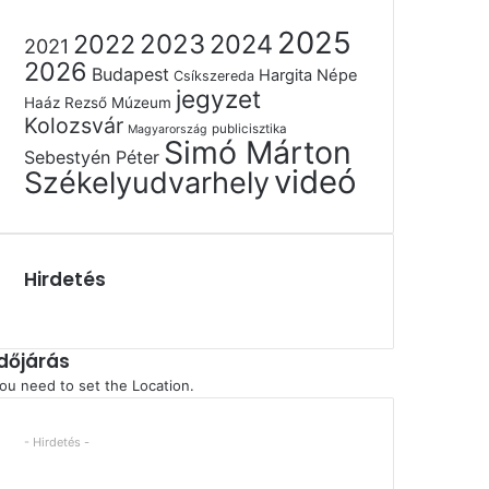
2025
2022
2023
2024
2021
2026
Budapest
Hargita Népe
Csíkszereda
jegyzet
Haáz Rezső Múzeum
Kolozsvár
publicisztika
Magyarország
Simó Márton
Sebestyén Péter
videó
Székelyudvarhely
Hirdetés
Időjárás
ou need to set the Location.
- Hirdetés -