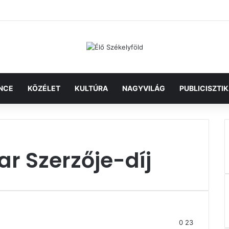
NCE
KÖZÉLET
KULTÚRA
NAGYVILÁG
PUBLICISZTI
ar Szerzője-díj
0
23