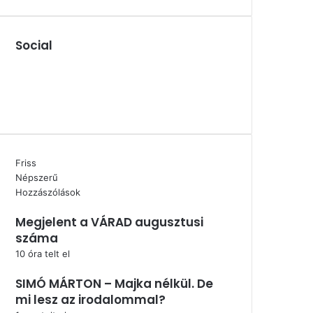
Social
Facebook
X
YouTube
Instagram
Friss
Népszerű
Hozzászólások
Megjelent a VÁRAD augusztusi
száma
10 óra telt el
SIMÓ MÁRTON – Majka nélkül. De
mi lesz az irodalommal?