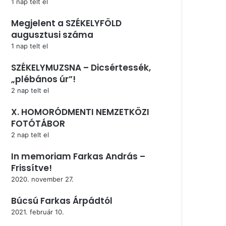
1 nap telt el
Megjelent a SZÉKELYFÖLD
augusztusi száma
1 nap telt el
SZÉKELYMUZSNA – Dicsértessék,
„plébános úr”!
2 nap telt el
X. HOMORÓDMENTI NEMZETKÖZI
FOTÓTÁBOR
2 nap telt el
In memoriam Farkas András –
Frissítve!
2020. november 27.
Búcsú Farkas Árpádtól
2021. február 10.