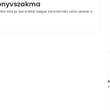
könyvszakma
es lista az idei erdélyi magyar könyvtermés színe-javával, a
Y