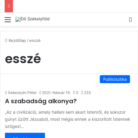
Menü
Ke
Kezdőlap
/
esszé
esszé
Publicisztika
Sebestyén Péter
2021. február 19.
0
235
A szabadság alkonya?
„Az a civilizáció, amely hallani sem akart Istenről, és sokszor
gúnyt űzött Jézusból, most mégis ennek a kiszorított Istennek
szögezi…