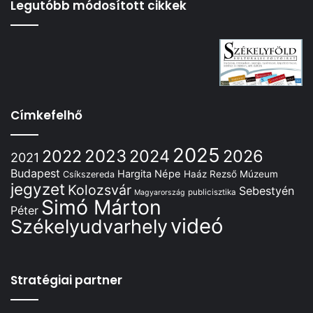
Legutóbb módosított cikkek
Címkefelhő
2025
2022
2023
2024
2026
2021
Budapest
Hargita Népe
Haáz Rezső Múzeum
Csíkszereda
jegyzet
Kolozsvár
Sebestyén
publicisztika
Magyarország
Simó Márton
Péter
videó
Székelyudvarhely
Stratégiai partner