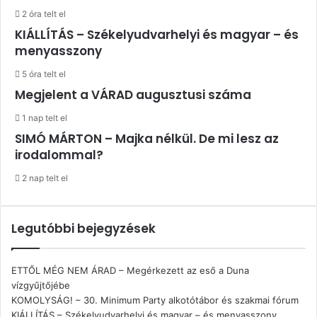
2 óra telt el
KIÁLLÍTÁS – Székelyudvarhelyi és magyar – és
menyasszony
5 óra telt el
Megjelent a VÁRAD augusztusi száma
1 nap telt el
SIMÓ MÁRTON – Majka nélkül. De mi lesz az
irodalommal?
2 nap telt el
Legutóbbi bejegyzések
ETTŐL MÉG NEM ÁRAD – Megérkezett az eső a Duna
vízgyűjtőjébe
KOMOLYSÁG! – 30. Minimum Party alkotótábor és szakmai fórum
KIÁLLÍTÁS – Székelyudvarhelyi és magyar – és menyasszony