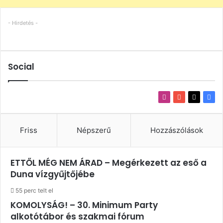
- Hirdetés -
Social
Instagram
YouTube
X
Fac
Friss
Népszerű
Hozzászólások
ETTŐL MÉG NEM ÁRAD – Megérkezett az eső a
Duna vízgyűjtőjébe
55 perc telt el
KOMOLYSÁG! – 30. Minimum Party
alkotótábor és szakmai fórum