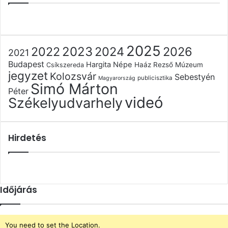
2025
2022
2023
2024
2026
2021
Budapest
Hargita Népe
Haáz Rezső Múzeum
Csíkszereda
jegyzet
Kolozsvár
Sebestyén
publicisztika
Magyarország
Simó Márton
Péter
videó
Székelyudvarhely
Hirdetés
Időjárás
You need to set the Location.