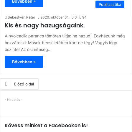
Bővebben »
Publicisztika
Sebestyén Péter
2020. október 31.
0
94
Kis és nagy hazugságaink
A nyolcadik parancs tömören tiltja: ne hazudj! Egyházunk még
hozzáteszi: Mások becsületében kárt ne tégy! Vagyis légy
őszinte! Az őszinteség…
Bővebben »
Előző oldal
- Hirdetés -
Kövess minket a Facebookon is!