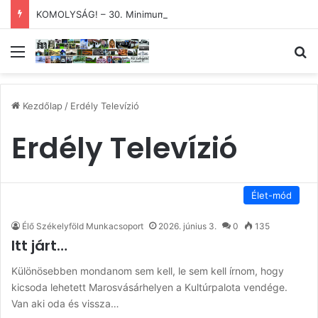
KOMOLYSÁG! – 30. Minimum Party alkotótábor és szakmai fórum
Menü
Ke
Kezdőlap
/
Erdély Televízió
Erdély Televízió
Élet-mód
Élő Székelyföld Munkacsoport
2026. június 3.
0
135
Itt járt…
Különösebben mondanom sem kell, le sem kell írnom, hogy
kicsoda lehetett Marosvásárhelyen a Kultúrpalota vendége.
Van aki oda és vissza…