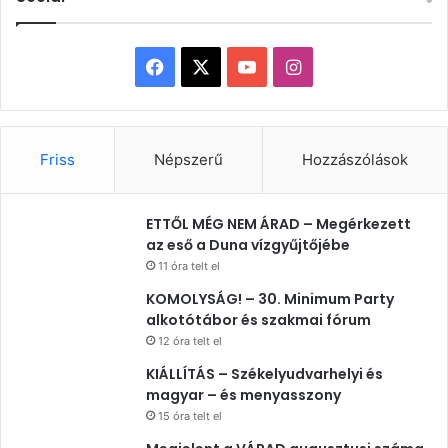
Facebook
X
YouTube
Instagram
Friss
Népszerű
Hozzászólások
ETTŐL MÉG NEM ÁRAD – Megérkezett
az eső a Duna vízgyűjtőjébe
11 óra telt el
KOMOLYSÁG! – 30. Minimum Party
alkotótábor és szakmai fórum
12 óra telt el
KIÁLLÍTÁS – Székelyudvarhelyi és
magyar – és menyasszony
15 óra telt el