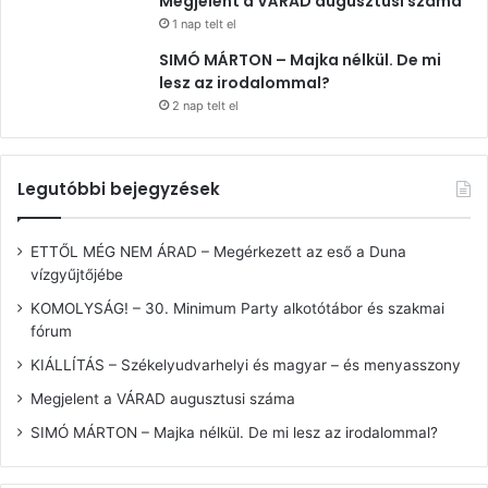
Megjelent a VÁRAD augusztusi száma
1 nap telt el
SIMÓ MÁRTON – Majka nélkül. De mi
lesz az irodalommal?
2 nap telt el
Legutóbbi bejegyzések
ETTŐL MÉG NEM ÁRAD – Megérkezett az eső a Duna
vízgyűjtőjébe
KOMOLYSÁG! – 30. Minimum Party alkotótábor és szakmai
fórum
KIÁLLÍTÁS – Székelyudvarhelyi és magyar – és menyasszony
Megjelent a VÁRAD augusztusi száma
SIMÓ MÁRTON – Majka nélkül. De mi lesz az irodalommal?