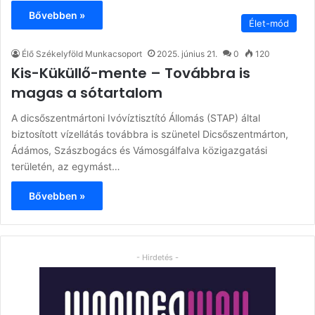
Bővebben »
Élet-mód
Élő Székelyföld Munkacsoport
2025. június 21.
0
120
Kis-Küküllő-mente – Továbbra is
magas a sótartalom
A dicsőszentmártoni Ivóvíztisztító Állomás (STAP) által
biztosított vízellátás továbbra is szünetel Dicsőszentmárton,
Ádámos, Szászbogács és Vámosgálfalva közigazgatási
területén, az egymást…
Bővebben »
- Hirdetés -