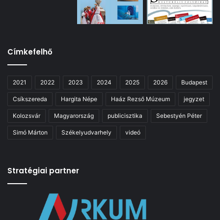
Címkefelhő
2021
2022
2023
2024
2025
2026
Budapest
Csíkszereda
Hargita Népe
Haáz Rezső Múzeum
jegyzet
Kolozsvár
Magyarország
publicisztika
Sebestyén Péter
Simó Márton
Székelyudvarhely
videó
Stratégiai partner