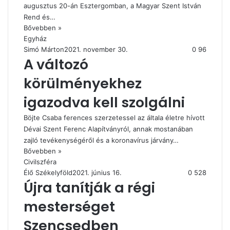
augusztus 20-án Esztergomban, a Magyar Szent István
Rend és…
Bővebben »
Egyház
Simó Márton
2021. november 30.
0
96
A változó
körülményekhez
igazodva kell szolgálni
Böjte Csaba ferences szerzetessel az általa életre hívott
Dévai Szent Ferenc Alapítványról, annak mostanában
zajló tevékenységéről és a koronavírus járvány…
Bővebben »
Civilszféra
Élő Székelyföld
2021. június 16.
0
528
Újra tanítják a régi
mesterséget
Szencsedben