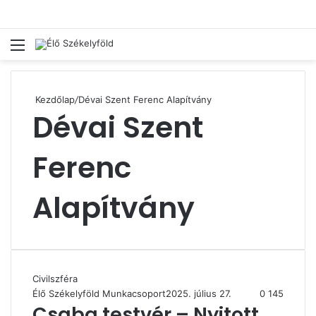
Menü
Ke
Kezdőlap
/
Dévai Szent Ferenc Alapítvány
Dévai Szent
Ferenc
Alapítvány
Civilszféra
Élő Székelyföld Munkacsoport
2025. július 27.
0
145
Csaba testvér – Nyitott