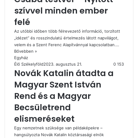
szívvel minden ember
felé
Az utóbbi időben több félrevezető információ, torzított
„idézet” és rosszindulatú értelmezés látott napvilágot,
velem és a Szent Ferenc Alapítvánnyal kapcsolatban.…
Bővebben »
Egyház
Élő Székelyföld
2023. augusztus 21.
0
153
Novák Katalin átadta a
Magyar Szent István
Rend és a Magyar
Becsületrend
elismeréseket
Egy nemzetnek szüksége van példaképekre –
hangsúlyozta Novák Katalin köztársasági elnök