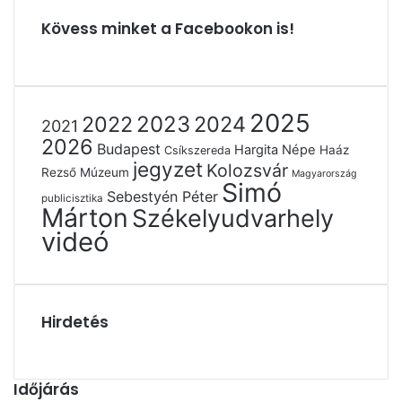
Kövess minket a Facebookon is!
2025
2022
2023
2024
2021
2026
Budapest
Hargita Népe
Haáz
Csíkszereda
jegyzet
Kolozsvár
Rezső Múzeum
Magyarország
Simó
Sebestyén Péter
publicisztika
Márton
Székelyudvarhely
videó
Hirdetés
Időjárás