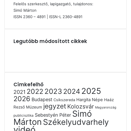
Felelős szerkesztő, lapigazgató, tulajdonos:
Simó Márton
ISSN 2360 – 4891 | ISSN-L 2360-4891
Legutóbb módosított cikkek
Címkefelhő
2025
2022
2023
2024
2021
2026
Budapest
Hargita Népe
Haáz
Csíkszereda
jegyzet
Kolozsvár
Rezső Múzeum
Magyarország
Simó
Sebestyén Péter
publicisztika
Márton
Székelyudvarhely
videó