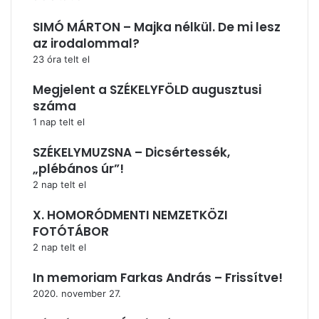
SIMÓ MÁRTON – Majka nélkül. De mi lesz
az irodalommal?
23 óra telt el
Megjelent a SZÉKELYFÖLD augusztusi
száma
1 nap telt el
SZÉKELYMUZSNA – Dicsértessék,
„plébános úr”!
2 nap telt el
X. HOMORÓDMENTI NEMZETKÖZI
FOTÓTÁBOR
2 nap telt el
In memoriam Farkas András – Frissítve!
2020. november 27.