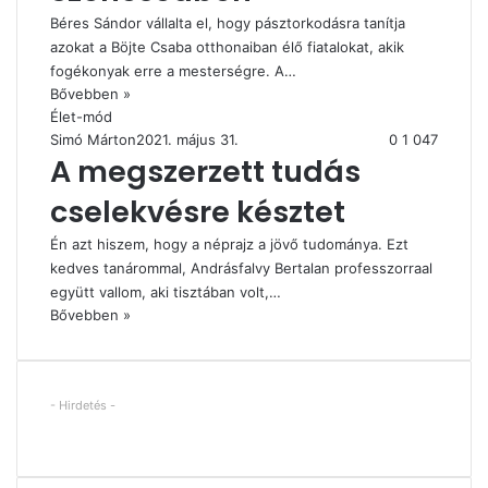
Béres Sándor vállalta el, hogy pásztorkodásra tanítja
azokat a Böjte Csaba otthonaiban élő fiatalokat, akik
fogékonyak erre a mesterségre. A…
Bővebben »
Élet-mód
Simó Márton
2021. május 31.
0
1 047
A megszerzett tudás
cselekvésre késztet
Én azt hiszem, hogy a néprajz a jövő tudománya. Ezt
kedves tanárommal, Andrásfalvy Bertalan professzorraal
együtt vallom, aki tisztában volt,…
Bővebben »
- Hirdetés -