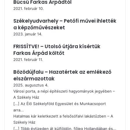
Búcsú Farkas Árpádtól
2021. február 10.
Székelyudvarhely – Petőfi művei ihlették
a képzőművészeket
2023. január 14.
FRISSÍTVE! – Utolsó útjára kísértük
Farkas Árpád költőt
2021. február 11.
Bözödújfalu – Hazatértek az emlékező
elszármazottak
2025. augusztus 4.
Városi porta, a népi építészeti hagyományok jegyében –
A Székely Ház
[…] Az Élő Székelyföld Egyesület és Munkacsoport
arra...
Hatalmas kár keletkezett a felsősófalvi lakástűzben – A
Székely Ház
[…] Több évtizeden át külföldön, főleg Hollandiában és...