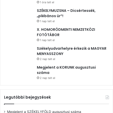
1 óra telt el
SZÉKELYMUZSNA – Dicsértessék,
„plébános úr”!
1 nap telt el
X. HOMORÓDMENTI NEMZETKÖZI
FOTÓTÁBOR
1 nap telt el
Székelyudvarhelyre érkezik a MAGYAR
MENYASSZONY
2 nap telt el
Megjelent a KORUNK augusztusi
száma
2 nap telt el
Legutóbbi bejegyzések
Megjelent a SZÉKELYFÖLD augusztusi száma