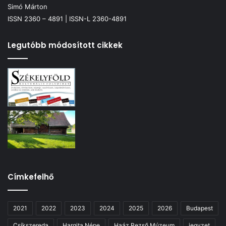
Simó Márton
ISSN 2360 – 4891 | ISSN-L 2360-4891
Legutóbb módosított cikkek
Címkefelhő
2021
2022
2023
2024
2025
2026
Budapest
Csíkszereda
Hargita Népe
Haáz Rezső Múzeum
jegyzet