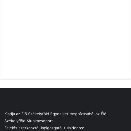
Kiadja az Élő Székelyföld Egyesület megbízásából az Élő
Székelyföld Munkacsoport
Felelős szerkesztő, lapigazgató, tulajdonos: