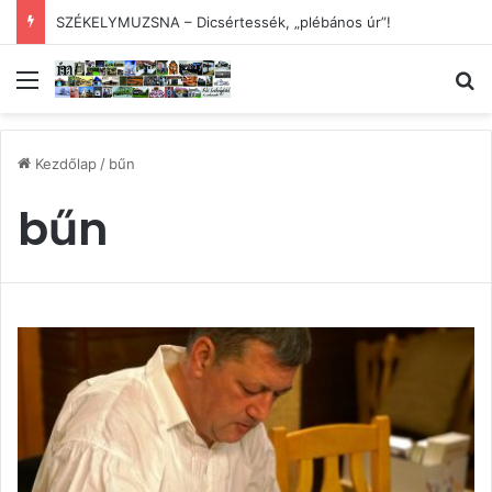
SZÉKELYMUZSNA – Dicsértessék, „plébános úr”!
Menü
Ke
Kezdőlap
/
bűn
bűn