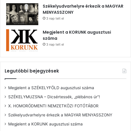
Székelyudvarhelyre érkezik a MAGYAR
MENYASSZONY
3 nap telt el
Megjelent a KORUNK augusztusi
száma
3 nap telt el
Legutóbbi bejegyzések
Megjelent a SZÉKELYFÖLD augusztusi száma
SZÉKELYMUZSNA – Dicsértessék, „plébános úr”!
X. HOMORÓDMENTI NEMZETKÖZI FOTÓTÁBOR
Székelyudvarhelyre érkezik a MAGYAR MENYASSZONY
Megjelent a KORUNK augusztusi száma