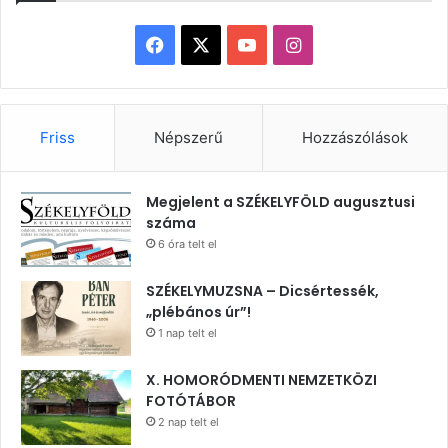
Facebook
X
YouTube
Instagram
Friss
Népszerű
Hozzászólások
Megjelent a SZÉKELYFÖLD augusztusi
száma
6 óra telt el
SZÉKELYMUZSNA – Dicsértessék,
„plébános úr”!
1 nap telt el
X. HOMORÓDMENTI NEMZETKÖZI
FOTÓTÁBOR
2 nap telt el