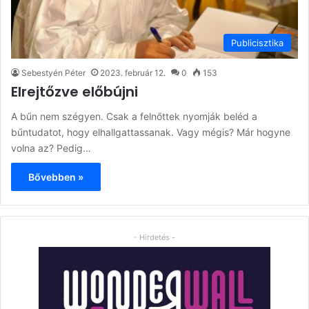
Publicisztika
Sebestyén Péter
2023. február 12.
0
153
Elrejtőzve előbújni
A bűn nem szégyen. Csak a felnőttek nyomják beléd a
bűntudatot, hogy elhallgattassanak. Vagy mégis? Már hogyne
volna az? Pedig…
Bővebben »
- Hirdetés -