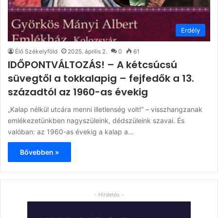
Erdély
Élő Székelyföld
2025. április 2.
0
61
IDŐPONTVÁLTOZÁS! – A kétcsúcsú
süvegtől a tokkalapig – fejfedők a 13.
századtól az 1960-as évekig
„Kalap nélkül utcára menni illetlenség volt!” – visszhangzanak
emlékezetünkben nagyszüleink, dédszüleink szavai. És
valóban: az 1960-as évekig a kalap a…
Bővebben »
- Hirdetés -