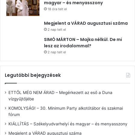
magyar – és menyasszony
18 óra telt el
Megjelent a VÁRAD augusztusi száma
2 nap telt el
SIMÓ MÁRTON – Majka nélkül. De mi
lesz az irodalommal?
2 nap telt el
Legutóbbi bejegyzések
ETTŐL MÉG NEM ÁRAD – Megérkezett az eső a Duna
vízgyűjtőjébe
KOMOLYSÁG! – 30. Minimum Party alkotótábor és szakmai
fórum
KIÁLLÍTÁS – Székelyudvarhelyi és magyar – és menyasszony
Megjelent a VÁRAD augusztusi száma