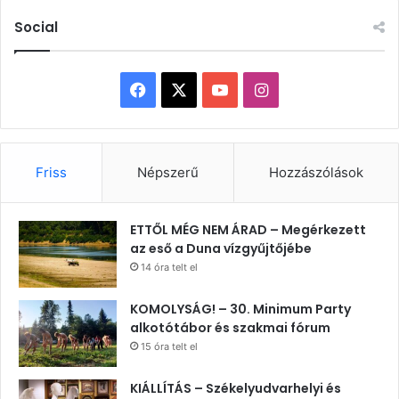
Social
Facebook
X
YouTube
Instagram
Friss
Népszerű
Hozzászólások
ETTŐL MÉG NEM ÁRAD – Megérkezett
az eső a Duna vízgyűjtőjébe
14 óra telt el
KOMOLYSÁG! – 30. Minimum Party
alkotótábor és szakmai fórum
15 óra telt el
KIÁLLÍTÁS – Székelyudvarhelyi és