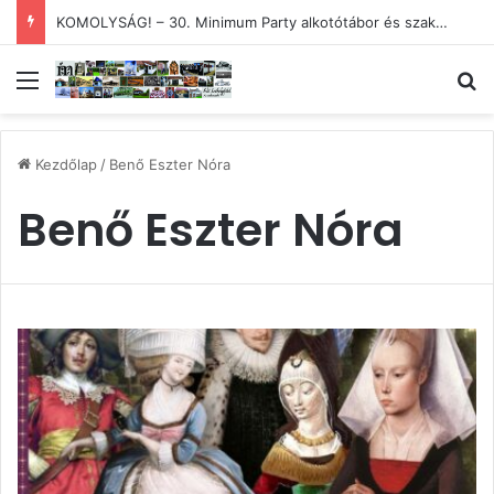
KOMOLYSÁG! – 30. Minimum Party alkotótábor és szakmai fórum
Menü
Ke
Kezdőlap
/
Benő Eszter Nóra
Benő Eszter Nóra