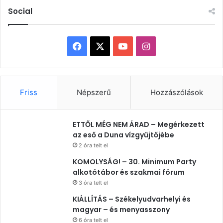
Social
Facebook
X
YouTube
Instagram
Friss
Népszerű
Hozzászólások
ETTŐL MÉG NEM ÁRAD – Megérkezett
az eső a Duna vízgyűjtőjébe
2 óra telt el
KOMOLYSÁG! – 30. Minimum Party
alkotótábor és szakmai fórum
3 óra telt el
KIÁLLÍTÁS – Székelyudvarhelyi és
magyar – és menyasszony
6 óra telt el