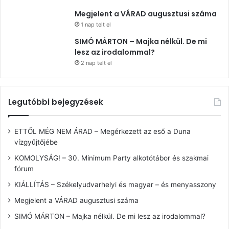
Megjelent a VÁRAD augusztusi száma
1 nap telt el
SIMÓ MÁRTON – Majka nélkül. De mi
lesz az irodalommal?
2 nap telt el
Legutóbbi bejegyzések
ETTŐL MÉG NEM ÁRAD – Megérkezett az eső a Duna
vízgyűjtőjébe
KOMOLYSÁG! – 30. Minimum Party alkotótábor és szakmai
fórum
KIÁLLÍTÁS – Székelyudvarhelyi és magyar – és menyasszony
Megjelent a VÁRAD augusztusi száma
SIMÓ MÁRTON – Majka nélkül. De mi lesz az irodalommal?