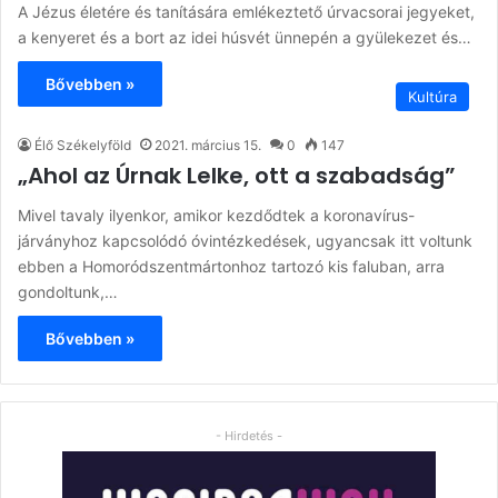
A Jézus életére és tanítására emlékeztető úrvacsorai jegyeket,
a kenyeret és a bort az idei húsvét ünnepén a gyülekezet és…
Bővebben »
Kultúra
Élő Székelyföld
2021. március 15.
0
147
„Ahol az Úrnak Lelke, ott a szabadság”
Mivel tavaly ilyenkor, amikor kezdődtek a koronavírus-
járványhoz kapcsolódó óvintézkedések, ugyancsak itt voltunk
ebben a Homoródszentmártonhoz tartozó kis faluban, arra
gondoltunk,…
Bővebben »
- Hirdetés -