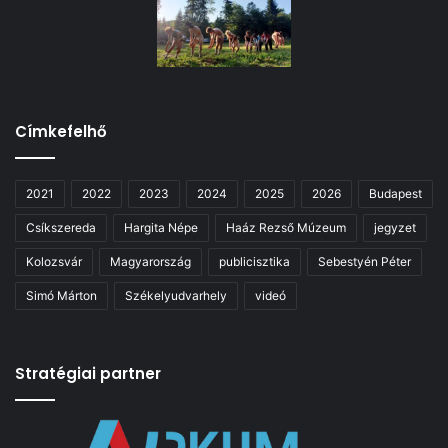
Címkefelhő
2021
2022
2023
2024
2025
2026
Budapest
Csíkszereda
Hargita Népe
Haáz Rezső Múzeum
jegyzet
Kolozsvár
Magyarország
publicisztika
Sebestyén Péter
Simó Márton
Székelyudvarhely
videó
Stratégiai partner