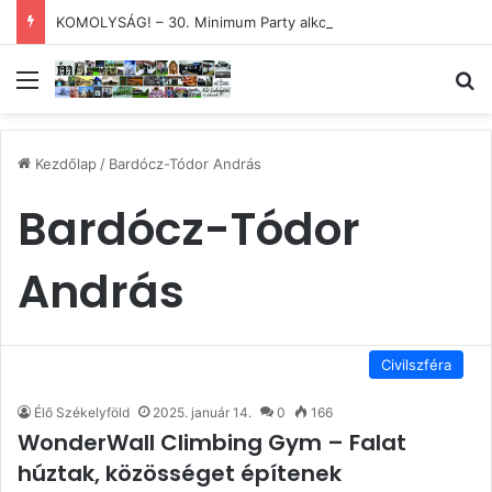
KOMOLYSÁG! – 30. Minimum Party alkotótábor és szakmai fórum
Menü
Ke
Kezdőlap
/
Bardócz-Tódor András
Bardócz-Tódor
András
Civilszféra
Élő Székelyföld
2025. január 14.
0
166
WonderWall Climbing Gym – Falat
húztak, közösséget építenek