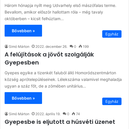
Három hónapja nyílt meg Udvarhely első mászófalas terme.
Bevallom, amikor először hallottam róla – még tavaly
októberben – kicsit felhúztam…
Bővebben »
Egyház
Simó Márton
2022. december 26.
0
199
A felújítások a jövőt szolgálják
Gyepesben
Gyepes egyike a tizenkét faluból álló Homoródszentmárton
község aprótelepüléseinek. Lélekszáma valamivel meghaladja
ugyan a száz főt, de a zömében unitárius…
Bővebben »
Egyház
Simó Márton
2022. április 19.
0
74
Gyepesbe is eljutott a húsvéti üzenet