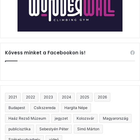
Kövess minket a Facebookon is!
2021
2022
2023
2024
2025
2026
Budapest
Csíkszereda
Hargita Népe
Haáz Rezső Múzeum
jegyzet
Kolozsvár
Magyarország
publicisztika
Sebestyén Péter
Simó Márton
Székelyudvarhely
videó