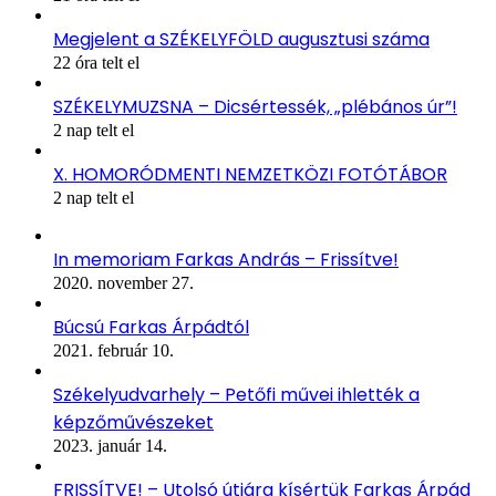
Megjelent a SZÉKELYFÖLD augusztusi száma
22 óra telt el
SZÉKELYMUZSNA – Dicsértessék, „plébános úr”!
2 nap telt el
X. HOMORÓDMENTI NEMZETKÖZI FOTÓTÁBOR
2 nap telt el
In memoriam Farkas András – Frissítve!
2020. november 27.
Búcsú Farkas Árpádtól
2021. február 10.
Székelyudvarhely – Petőfi művei ihlették a
képzőművészeket
2023. január 14.
FRISSÍTVE! – Utolsó útjára kísértük Farkas Árpád