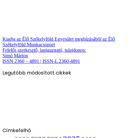
Kiadja az Élő Székelyföld Egyesület megbízásából az Élő
Székelyföld Munkacsoport
Felelős szerkesztő, lapigazgató, tulajdonos:
Simó Márton
ISSN 2360 – 4891 | ISSN-L 2360-4891
Legutóbb módosított cikkek
Címkefelhő