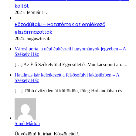
költőt
2021. február 11.
Bözödújfalu – Hazatértek az emlékező
elszármazottak
2025. augusztus 4.
Városi porta, a népi építészeti hagyományok jegyében – A
Székely Ház
[…] Az Élő Székelyföld Egyesület és Munkacsoport arra...
Hatalmas kár keletkezett a felsősófalvi lakástűzben – A
Székely Ház
[…] Több évtizeden át külföldön, főleg Hollandiában és...
Simó Márton
Üdvözlöm! Itt írhat. Köszönettel!...