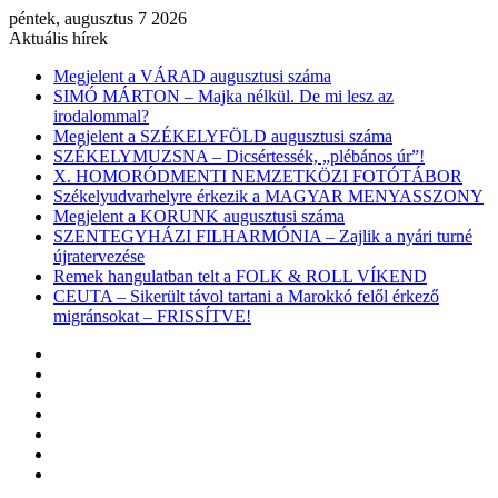
péntek, augusztus 7 2026
Aktuális hírek
Megjelent a VÁRAD augusztusi száma
SIMÓ MÁRTON – Majka nélkül. De mi lesz az
irodalommal?
Megjelent a SZÉKELYFÖLD augusztusi száma
SZÉKELYMUZSNA – Dicsértessék, „plébános úr”!
X. HOMORÓDMENTI NEMZETKÖZI FOTÓTÁBOR
Székelyudvarhelyre érkezik a MAGYAR MENYASSZONY
Megjelent a KORUNK augusztusi száma
SZENTEGYHÁZI FILHARMÓNIA – Zajlik a nyári turné
újratervezése
Remek hangulatban telt a FOLK & ROLL VÍKEND
CEUTA – Sikerült távol tartani a Marokkó felől érkező
migránsokat – FRISSÍTVE!
Facebook
X
YouTube
Instagram
Belépés
Véletlen
cikk
Oldalsáv