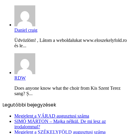
Daniel craig
Üdvözlöm! , Látom a weboldalukat www.eloszekelyfold.ro
és le...
RDW
Does anyone know what the choir from Kis Szent Terez
sang? Ș...
Legutóbbi bejegyzések
Megjelent a VÁRAD augusztusi száma
SIMÓ MÁRTON – Majka nélkül. De mi lesz az
irodalommal?
Megjelent a SZÉKELYFÖLD augusztusi száma