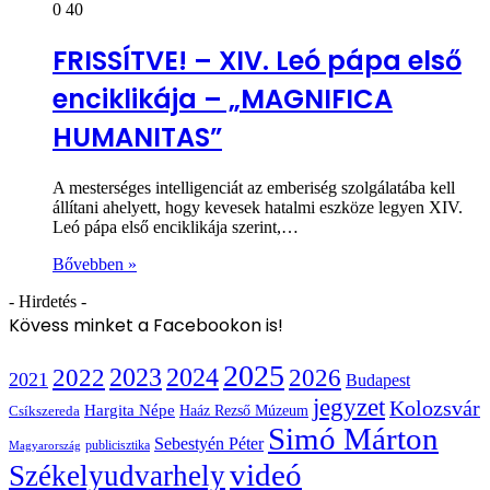
0
40
FRISSÍTVE! – XIV. Leó pápa első
enciklikája – „MAGNIFICA
HUMANITAS”
A mesterséges intelligenciát az emberiség szolgálatába kell
állítani ahelyett, hogy kevesek hatalmi eszköze legyen XIV.
Leó pápa első enciklikája szerint,…
Bővebben »
- Hirdetés -
Kövess minket a Facebookon is!
2025
2022
2023
2024
2026
2021
Budapest
jegyzet
Kolozsvár
Hargita Népe
Haáz Rezső Múzeum
Csíkszereda
Simó Márton
Sebestyén Péter
publicisztika
Magyarország
videó
Székelyudvarhely