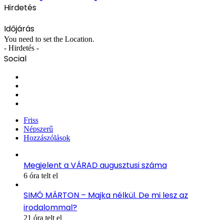
Hirdetés
Időjárás
You need to set the Location.
- Hirdetés -
Social
Facebook
X
YouTube
Instagram
Friss
Népszerű
Hozzászólások
Megjelent a VÁRAD augusztusi száma
6 óra telt el
SIMÓ MÁRTON – Majka nélkül. De mi lesz az
irodalommal?
21 óra telt el