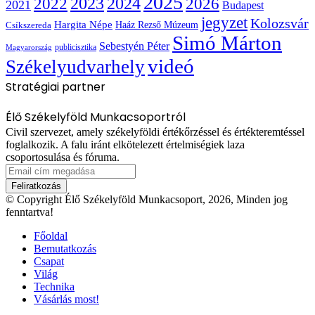
2025
2022
2023
2024
2026
2021
Budapest
jegyzet
Kolozsvár
Hargita Népe
Haáz Rezső Múzeum
Csíkszereda
Simó Márton
Sebestyén Péter
publicisztika
Magyarország
videó
Székelyudvarhely
Stratégiai partner
Élő Székelyföld Munkacsoportról
Civil szervezet, amely székelyföldi értékőrzéssel és értékteremtéssel
foglalkozik. A falu iránt elkötelezett értelmiségiek laza
csoportosulása és fóruma.
Email
cím
megadása
© Copyright Élő Székelyföld Munkacsoport, 2026, Minden jog
fenntartva!
Főoldal
Bemutatkozás
Csapat
Világ
Technika
Vásárlás most!