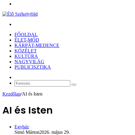
Menü
Keresés:
FŐOLDAL
ÉLET-MÓD
KÁRPÁT-MEDENCE
KÖZÉLET
KULTÚRA
NAGYVILÁG
PUBLICISZTIKA
Véletlen
cikk
Keresés:
Kezdőlap
/
AI és Isten
AI és Isten
Egyház
Simó Márton
2026. május 29.