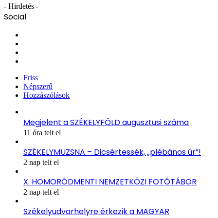
- Hirdetés -
Social
Facebook
X
YouTube
Instagram
Friss
Népszerű
Hozzászólások
Megjelent a SZÉKELYFÖLD augusztusi száma
11 óra telt el
SZÉKELYMUZSNA – Dicsértessék, „plébános úr”!
2 nap telt el
X. HOMORÓDMENTI NEMZETKÖZI FOTÓTÁBOR
2 nap telt el
Székelyudvarhelyre érkezik a MAGYAR