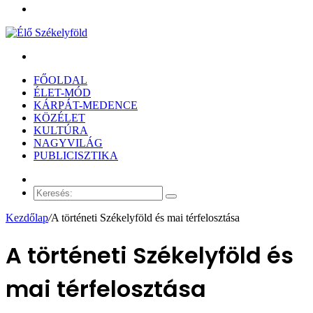
Menü
Keresés:
FŐOLDAL
ÉLET-MÓD
KÁRPÁT-MEDENCE
KÖZÉLET
KULTÚRA
NAGYVILÁG
PUBLICISZTIKA
Véletlen
cikk
Keresés:
Kezdőlap
/
A történeti Székelyföld és mai térfelosztása
A történeti Székelyföld és
mai térfelosztása