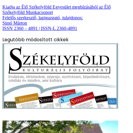
Kiadja az Élő Székelyföld Egyesület megbízásából az Élő
Székelyföld Munkacsoport
Felelős szerkesztő, lapigazgató, tulajdonos:
Simó Márton
ISSN 2360 – 4891 | ISSN-L 2360-4891
Legutóbb módosított cikkek