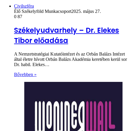
Civilszféra
Élő Székelyföld Munkacsoport
2025. május 27.
0
87
Székelyudvarhely – Dr. Elekes
Tibor előadása
A Nemzetstratégiai Kutatóintézet és az Orbán Balázs Intézet
által életre hívott Orbán Balázs Akadémia keretében kerül sor
Dr. habil. Elekes…
Bővebben »