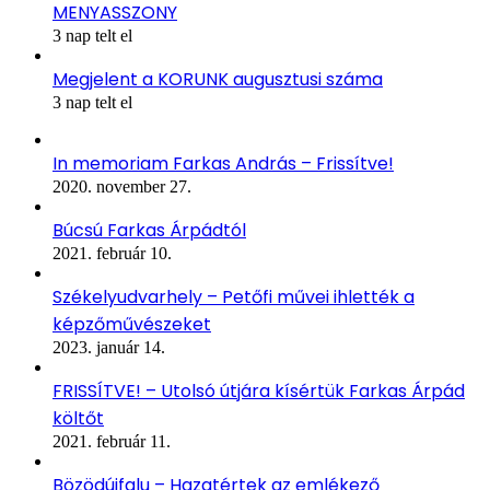
MENYASSZONY
3 nap telt el
Megjelent a KORUNK augusztusi száma
3 nap telt el
In memoriam Farkas András – Frissítve!
2020. november 27.
Búcsú Farkas Árpádtól
2021. február 10.
Székelyudvarhely – Petőfi művei ihlették a
képzőművészeket
2023. január 14.
FRISSÍTVE! – Utolsó útjára kísértük Farkas Árpád
költőt
2021. február 11.
Bözödújfalu – Hazatértek az emlékező