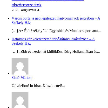
elszármazottak
2025. augusztus 4.
Városi porta, a népi építészeti hagyományok jegyében – A
Székely Ház
[…] Az Élő Székelyföld Egyesület és Munkacsoport arra...
Hatalmas kár keletkezett a felsősófalvi lakástűzben – A
Székely Ház
[…] Több évtizeden át külföldön, főleg Hollandiában és...
Simó Márton
Üdvözlöm! Itt írhat. Köszönettel!...