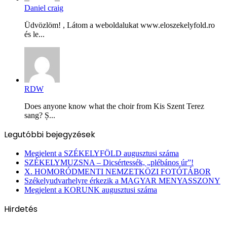
Daniel craig
Üdvözlöm! , Látom a weboldalukat www.eloszekelyfold.ro
és le...
RDW
Does anyone know what the choir from Kis Szent Terez
sang? Ș...
Legutóbbi bejegyzések
Megjelent a SZÉKELYFÖLD augusztusi száma
SZÉKELYMUZSNA – Dicsértessék, „plébános úr”!
X. HOMORÓDMENTI NEMZETKÖZI FOTÓTÁBOR
Székelyudvarhelyre érkezik a MAGYAR MENYASSZONY
Megjelent a KORUNK augusztusi száma
Hirdetés