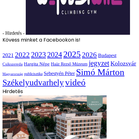
- Hirdetés -
Kövess minket a Facebookon is!
2025
2022
2023
2024
2026
2021
Budapest
jegyzet
Kolozsvár
Hargita Népe
Haáz Rezső Múzeum
Csíkszereda
Simó Márton
Sebestyén Péter
publicisztika
Magyarország
videó
Székelyudvarhely
Hirdetés