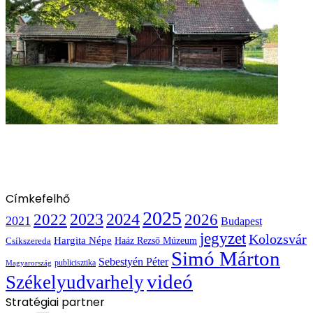
Címkefelhő
2025
2022
2023
2024
2026
2021
Budapest
jegyzet
Kolozsvár
Hargita Népe
Haáz Rezső Múzeum
Csíkszereda
Simó Márton
Sebestyén Péter
publicisztika
Magyarország
videó
Székelyudvarhely
Stratégiai partner