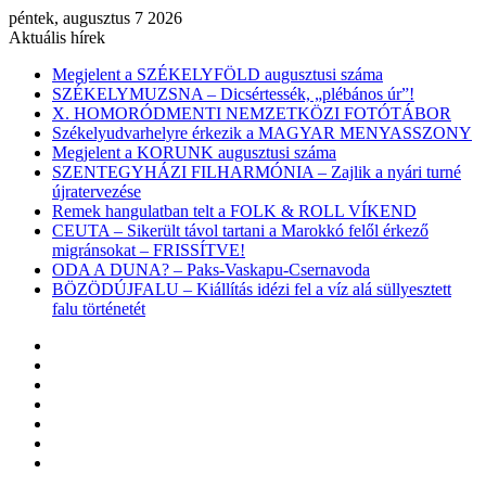
péntek, augusztus 7 2026
Aktuális hírek
Megjelent a SZÉKELYFÖLD augusztusi száma
SZÉKELYMUZSNA – Dicsértessék, „plébános úr”!
X. HOMORÓDMENTI NEMZETKÖZI FOTÓTÁBOR
Székelyudvarhelyre érkezik a MAGYAR MENYASSZONY
Megjelent a KORUNK augusztusi száma
SZENTEGYHÁZI FILHARMÓNIA – Zajlik a nyári turné
újratervezése
Remek hangulatban telt a FOLK & ROLL VÍKEND
CEUTA – Sikerült távol tartani a Marokkó felől érkező
migránsokat – FRISSÍTVE!
ODA A DUNA? – Paks-Vaskapu-Csernavoda
BÖZÖDÚJFALU – Kiállítás idézi fel a víz alá süllyesztett
falu történetét
Facebook
X
YouTube
Instagram
Belépés
Véletlen
cikk
Oldalsáv