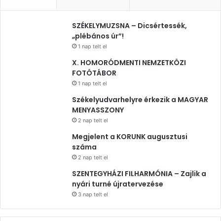
SZÉKELYMUZSNA – Dicsértessék,
„plébános úr”!
1 nap telt el
X. HOMORÓDMENTI NEMZETKÖZI
FOTÓTÁBOR
1 nap telt el
Székelyudvarhelyre érkezik a MAGYAR
MENYASSZONY
2 nap telt el
Megjelent a KORUNK augusztusi
száma
2 nap telt el
SZENTEGYHÁZI FILHARMÓNIA – Zajlik a
nyári turné újratervezése
3 nap telt el