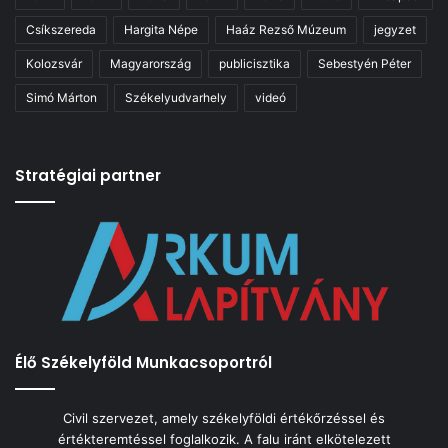
Csíkszereda
Hargita Népe
Haáz Rezső Múzeum
jegyzet
Kolozsvár
Magyarország
publicisztika
Sebestyén Péter
Simó Márton
Székelyudvarhely
videó
Stratégiai partner
Élő Székelyföld Munkacsoportról
Civil szervezet, amely székelyföldi értékőrzéssel és
értékteremtéssel foglalkozik. A falu iránt elkötelezett