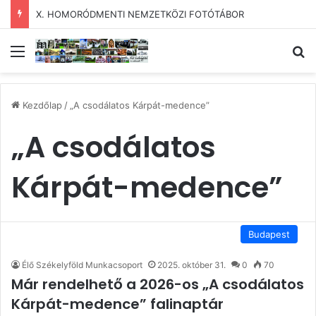
X. HOMORÓDMENTI NEMZETKÖZI FOTÓTÁBOR
Menü
Ke
Kezdőlap
/
„A csodálatos Kárpát-medence”
„A csodálatos
Kárpát-medence”
Budapest
Élő Székelyföld Munkacsoport
2025. október 31.
0
70
Már rendelhető a 2026-os „A csodálatos
Kárpát-medence” falinaptár