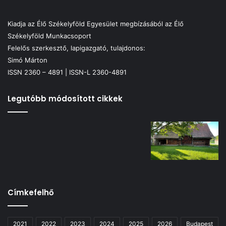
Kiadja az Élő Székelyföld Egyesület megbízásából az Élő
Székelyföld Munkacsoport
Felelős szerkesztő, lapigazgató, tulajdonos:
Simó Márton
ISSN 2360 – 4891 | ISSN-L 2360-4891
Legutóbb módosított cikkek
Címkefelhő
2021
2022
2023
2024
2025
2026
Budapest