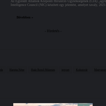
Az Egyesült Államok Központi Hírszerző Ügynökségének (CIA) „agytrö
Intelligence Council (NIC) készített egy jelentést, amelyet tavaly, 202
Bővebben »
- Hirdetés -
eda
Hargita Népe
Haáz Rezső Múzeum
jegyzet
Kolozsvár
Magyaror