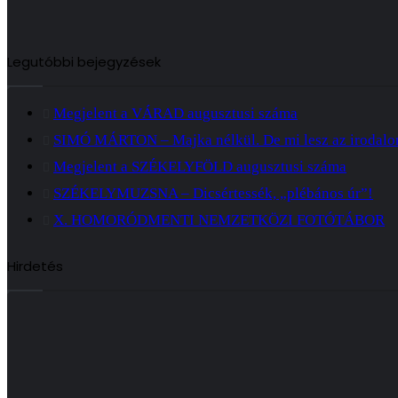
Legutóbbi bejegyzések
Megjelent a VÁRAD augusztusi száma
SIMÓ MÁRTON – Majka nélkül. De mi lesz az irodal
Megjelent a SZÉKELYFÖLD augusztusi száma
SZÉKELYMUZSNA – Dicsértessék, „plébános úr”!
X. HOMORÓDMENTI NEMZETKÖZI FOTÓTÁBOR
Hirdetés