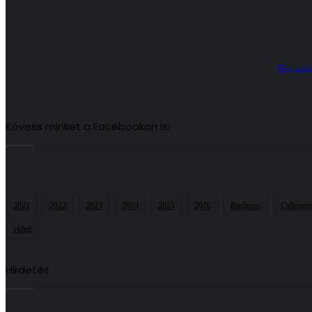
Élet-mód
Kövess minket a Facebookon is!
2021
2022
2023
2024
2025
2026
Budapest
Csíkszer
videó
Hirdetés