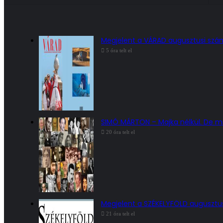
Megjelent a VÁRAD augusztusi sz
5 óra telt el
SIMÓ MÁRTON – Majka nélkül. De mi
20 óra telt el
Megjelent a SZÉKELYFÖLD augusztu
21 óra telt el