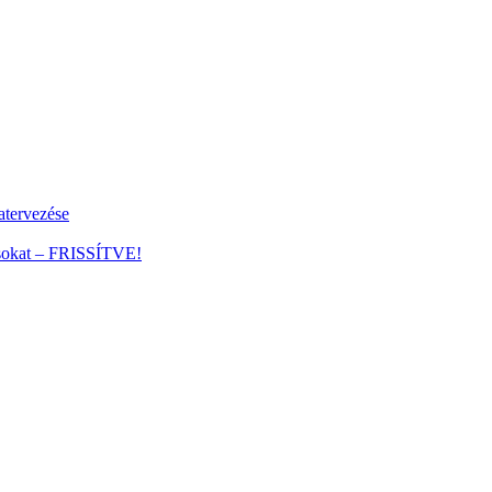
tervezése
ánsokat – FRISSÍTVE!