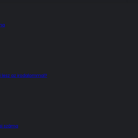
áma
 lesz az irodalommal?
si száma