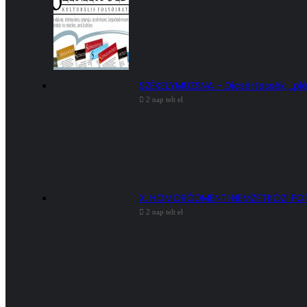
SZÉKELYMUZSNA – Dicsértessék, „plé
2 nap telt el
X. HOMORÓDMENTI NEMZETKÖZI F
2 nap telt el