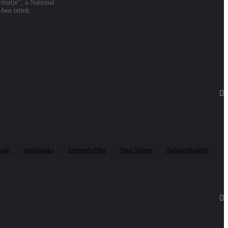
sztje”, a National
1-ben tettek…
szág
publicisztika
Sebestyén Péter
Simó Márton
Székelyudvarhely