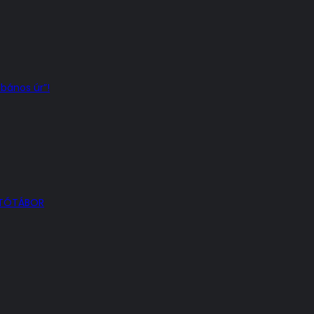
bános úr”!
OTÓTÁBOR