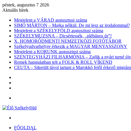
péntek, augusztus 7 2026
Aktuális hírek
Megjelent a VÁRAD augusztusi száma
SIMÓ MÁRTON – Majka nélkül. De mi lesz az irodalommal?
Megjelent a SZÉKELYFÖLD augusztusi száma
SZÉKELYMUZSNA – Dicsértessék, „plébános úr”!
X. HOMORÓDMENTI NEMZETKÖZI FOTÓTÁBOR
Székelyudvarhelyre érkezik a MAGYAR MENYASSZONY
Megjelent a KORUNK augusztusi száma
SZENTEGYHÁZI FILHARMÓNIA – Zajlik a nyári turné újra
Remek hangulatban telt a FOLK & ROLL VÍKEND
CEUTA – Sikerült távol tartani a Marokkó felől érkező migr
Belépés
Véletlen
cikk
Oldalsáv
Menü
Keresés:
FŐOLDAL