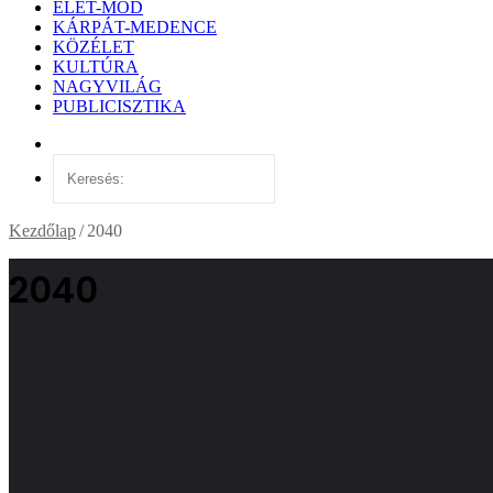
ÉLET-MÓD
KÁRPÁT-MEDENCE
KÖZÉLET
KULTÚRA
NAGYVILÁG
PUBLICISZTIKA
Véletlen
cikk
Keresés:
Kezdőlap
/
2040
2040