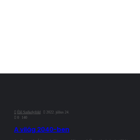
Élő Székelyföld
2022. július 24.
0
140
A világ 2040-ben