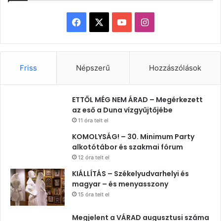
Facebook
X
YouTube
Instagram
Friss
Népszerű
Hozzászólások
ETTŐL MÉG NEM ÁRAD – Megérkezett
az eső a Duna vízgyűjtőjébe
11 óra telt el
KOMOLYSÁG! – 30. Minimum Party
alkotótábor és szakmai fórum
12 óra telt el
KIÁLLÍTÁS – Székelyudvarhelyi és
magyar – és menyasszony
15 óra telt el
Megjelent a VÁRAD augusztusi száma