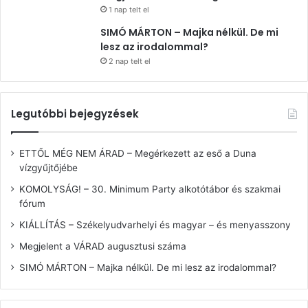
1 nap telt el
SIMÓ MÁRTON – Majka nélkül. De mi
lesz az irodalommal?
2 nap telt el
Legutóbbi bejegyzések
ETTŐL MÉG NEM ÁRAD – Megérkezett az eső a Duna
vízgyűjtőjébe
KOMOLYSÁG! – 30. Minimum Party alkotótábor és szakmai
fórum
KIÁLLÍTÁS – Székelyudvarhelyi és magyar – és menyasszony
Megjelent a VÁRAD augusztusi száma
SIMÓ MÁRTON – Majka nélkül. De mi lesz az irodalommal?