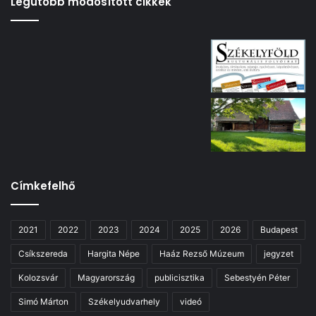
Legutóbb módosított cikkek
Címkefelhő
2021
2022
2023
2024
2025
2026
Budapest
Csíkszereda
Hargita Népe
Haáz Rezső Múzeum
jegyzet
Kolozsvár
Magyarország
publicisztika
Sebestyén Péter
Simó Márton
Székelyudvarhely
videó