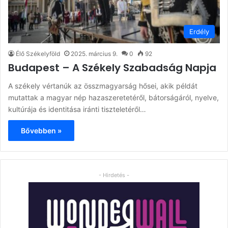
Erdély
Élő Székelyföld
2025. március 9.
0
92
Budapest – A Székely Szabadság Napja
A székely vértanúk az összmagyarság hősei, akik példát
mutattak a magyar nép hazaszeretetéről, bátorságáról, nyelve,
kultúrája és identitása iránti tiszteletéről…
Bővebben »
- Hirdetés -