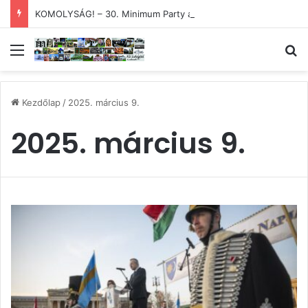
KOMOLYSÁG! – 30. Minimum Party alkotótábor és szakmai fórum
Menü
Ke
Kezdőlap
/
2025. március 9.
2025. március 9.