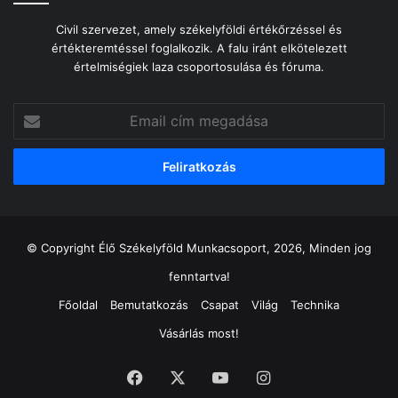
Civil szervezet, amely székelyföldi értékőrzéssel és
értékteremtéssel foglalkozik. A falu iránt elkötelezett
értelmiségiek laza csoportosulása és fóruma.
Email
cím
megadása
© Copyright Élő Székelyföld Munkacsoport, 2026, Minden jog
fenntartva!
Főoldal
Bemutatkozás
Csapat
Világ
Technika
Vásárlás most!
Facebook
X
YouTube
Instagram