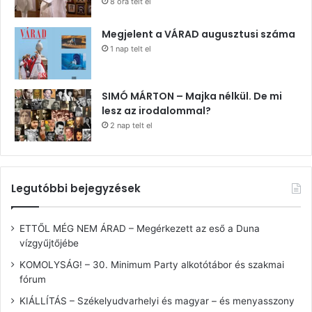
8 óra telt el
Megjelent a VÁRAD augusztusi száma
1 nap telt el
SIMÓ MÁRTON – Majka nélkül. De mi
lesz az irodalommal?
2 nap telt el
Legutóbbi bejegyzések
ETTŐL MÉG NEM ÁRAD – Megérkezett az eső a Duna
vízgyűjtőjébe
KOMOLYSÁG! – 30. Minimum Party alkotótábor és szakmai
fórum
KIÁLLÍTÁS – Székelyudvarhelyi és magyar – és menyasszony