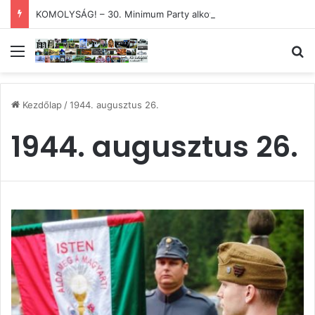
KOMOLYSÁG! – 30. Minimum Party alkotótábor és szakmai fórum
Menü
Ke
Kezdőlap
/
1944. augusztus 26.
1944. augusztus 26.