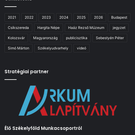
2021
2022
2023
2024
2025
2026
Budapest
Csíkszereda
Hargita Népe
Haáz Rezső Múzeum
jegyzet
Kolozsvár
Magyarország
publicisztika
Sebestyén Péter
Simó Márton
Székelyudvarhely
videó
Stratégiai partner
Élő Székelyföld Munkacsoportról