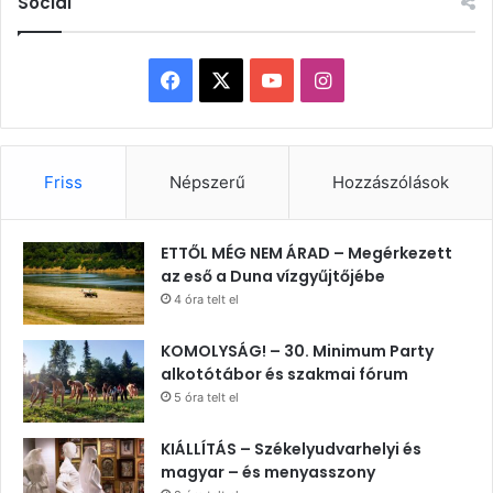
Social
Facebook
X
YouTube
Instagram
Friss
Népszerű
Hozzászólások
ETTŐL MÉG NEM ÁRAD – Megérkezett
az eső a Duna vízgyűjtőjébe
4 óra telt el
KOMOLYSÁG! – 30. Minimum Party
alkotótábor és szakmai fórum
5 óra telt el
KIÁLLÍTÁS – Székelyudvarhelyi és
magyar – és menyasszony