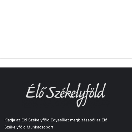
Kiadja az Élő Székelyföld Egyesület megbízásából az Élő
Székelyföld Munkacsoport