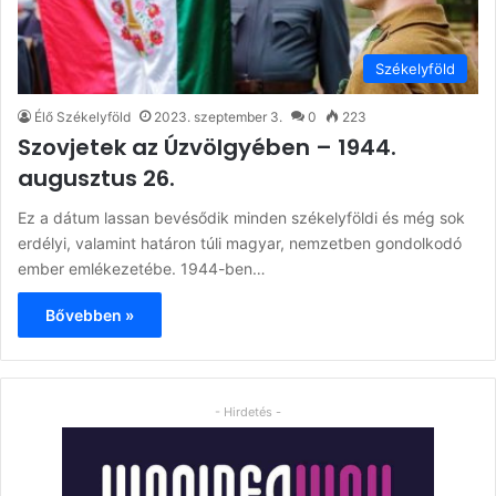
Székelyföld
Élő Székelyföld
2023. szeptember 3.
0
223
Szovjetek az Úzvölgyében – 1944.
augusztus 26.
Ez a dátum lassan bevésődik minden székelyföldi és még sok
erdélyi, valamint határon túli magyar, nemzetben gondolkodó
ember emlékezetébe. 1944-ben…
Bővebben »
- Hirdetés -