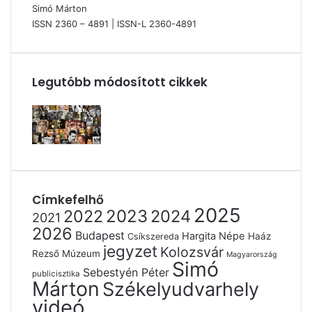
Simó Márton
ISSN 2360 – 4891 | ISSN-L 2360-4891
Legutóbb módosított cikkek
Címkefelhő
2025
2022
2023
2024
2021
2026
Budapest
Hargita Népe
Haáz
Csíkszereda
jegyzet
Kolozsvár
Rezső Múzeum
Magyarország
Simó
Sebestyén Péter
publicisztika
Márton
Székelyudvarhely
videó