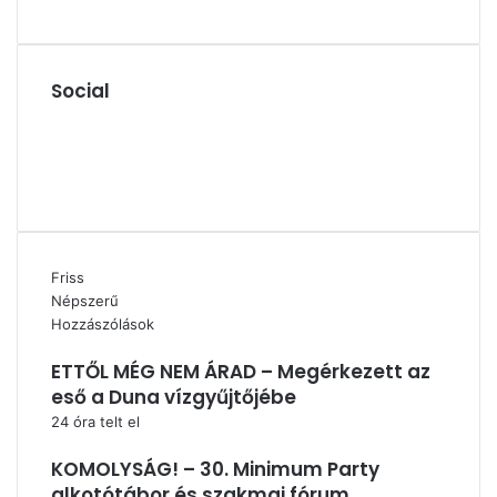
Social
Facebook
X
YouTube
Instagram
Friss
Népszerű
Hozzászólások
ETTŐL MÉG NEM ÁRAD – Megérkezett az
eső a Duna vízgyűjtőjébe
24 óra telt el
KOMOLYSÁG! – 30. Minimum Party
alkotótábor és szakmai fórum