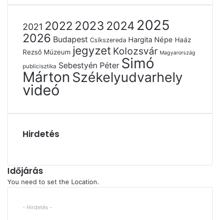
2025
2022
2023
2024
2021
2026
Budapest
Hargita Népe
Haáz
Csíkszereda
jegyzet
Kolozsvár
Rezső Múzeum
Magyarország
Simó
Sebestyén Péter
publicisztika
Márton
Székelyudvarhely
videó
Hirdetés
Időjárás
You need to set the Location.
- Hirdetés -