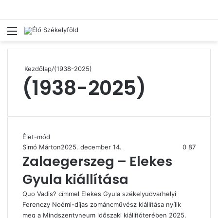
Menü
Ke
Kezdőlap
/
(1938-2025)
(1938-2025)
Élet-mód
Simó Márton
2025. december 14.
0
87
Zalaegerszeg – Elekes
Gyula kiállítása
Quo Vadis? címmel Elekes Gyula székelyudvarhelyi
Ferenczy Noémi-díjas zománcművész kiállítása nyílik
meg a Mindszentyneum időszaki kiállítóterében 2025.