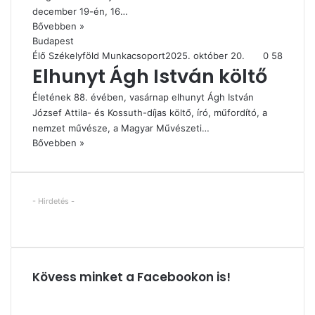
december 19-én, 16…
Bővebben »
Budapest
Élő Székelyföld Munkacsoport
2025. október 20.
0
58
Elhunyt Ágh István költő
Életének 88. évében, vasárnap elhunyt Ágh István
József Attila- és Kossuth-díjas költő, író, műfordító, a
nemzet művésze, a Magyar Művészeti…
Bővebben »
- Hirdetés -
Kövess minket a Facebookon is!