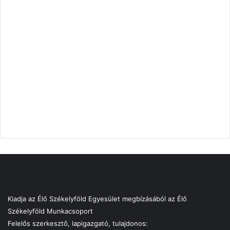
Kiadja az Élő Székelyföld Egyesület megbízásából az Élő
Székelyföld Munkacsoport
Felelős szerkesztő, lapigazgató, tulajdonos: