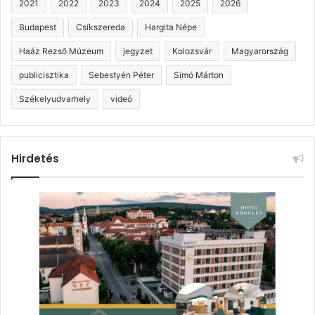
2021
2022
2023
2024
2025
2026
Budapest
Csíkszereda
Hargita Népe
Haáz Rezső Múzeum
jegyzet
Kolozsvár
Magyarország
publicisztika
Sebestyén Péter
Simó Márton
Székelyudvarhely
videó
Hirdetés