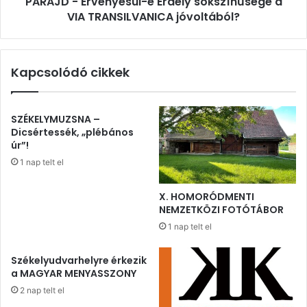
PARAJD - Érvényesül-e Erdély sokszínűsége a
jóvoltából?
VIA TRANSILVANICA jóvoltából?
Kapcsolódó cikkek
SZÉKELYMUZSNA –
Dicsértessék, „plébános
úr”!
1 nap telt el
X. HOMORÓDMENTI
NEMZETKÖZI FOTÓTÁBOR
1 nap telt el
Székelyudvarhelyre érkezik
a MAGYAR MENYASSZONY
2 nap telt el