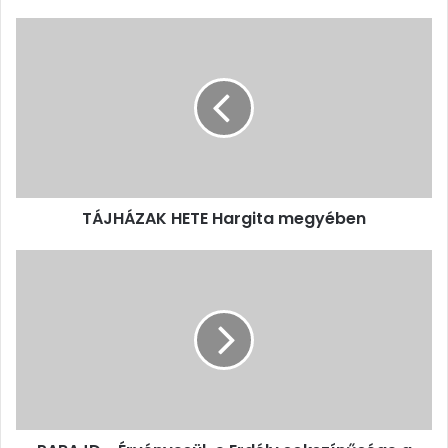
TÁJHÁZAK
HETE
Hargita
megyében
TÁJHÁZAK HETE Hargita megyében
PARAJD
-
Érvényesül-
e
Erdély
sokszínűsége
a
VIA
TRANSILVANICA