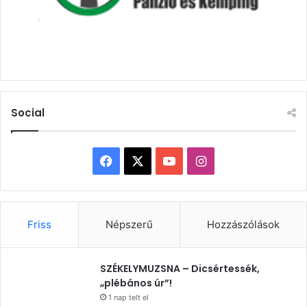
Social
Facebook
X
YouTube
Instagram
Friss
Népszerű
Hozzászólások
SZÉKELYMUZSNA – Dicsértessék,
„plébános úr”!
1 nap telt el