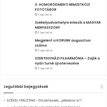
X. HOMORÓDMENTI NEMZETKÖZI
FOTÓTÁBOR
1 nap telt el
Székelyudvarhelyre érkezik a MAGYAR
MENYASSZONY
2 nap telt el
Megjelent a KORUNK augusztusi
száma
2 nap telt el
SZENTEGYHÁZI FILHARMÓNIA – Zajlik a
nyári turné újratervezése
3 nap telt el
Legutóbbi bejegyzések
SZÉKELYMUZSNA – Dicsértessék, „plébános úr”!