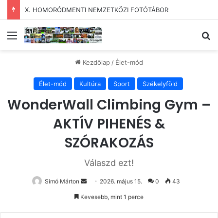
X. HOMORÓDMENTI NEMZETKÖZI FOTÓTÁBOR
Menü
Ke
Kezdőlap
/
Élet-mód
Élet-mód
Kultúra
Sport
Székelyföld
WonderWall Climbing Gym –
AKTÍV PIHENÉS &
SZÓRAKOZÁS
Válaszd ezt!
Send
Simó Márton
2026. május 15.
0
43
an
Kevesebb, mint 1 perce
email