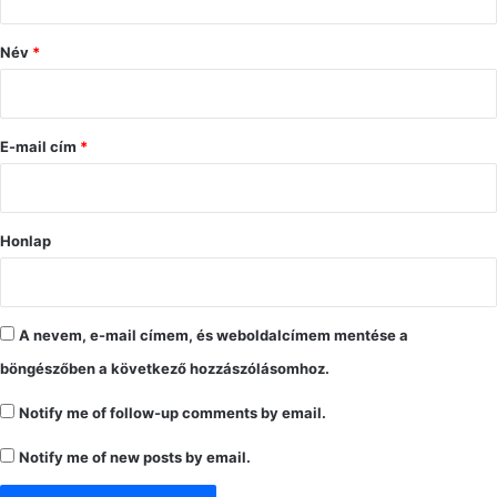
z
ó
Név
*
l
á
s
E-mail cím
*
*
Honlap
A nevem, e-mail címem, és weboldalcímem mentése a
böngészőben a következő hozzászólásomhoz.
Notify me of follow-up comments by email.
Notify me of new posts by email.