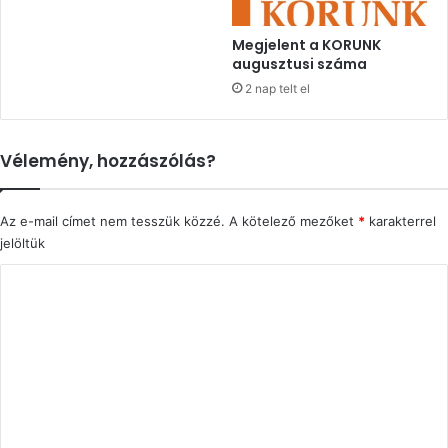
Megjelent a KORUNK
augusztusi száma
2 nap telt el
Vélemény, hozzászólás?
Az e-mail címet nem tesszük közzé.
A kötelező mezőket
*
karakterrel
jelöltük
H
o
z
z
á
s