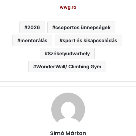
wwg.ro
2026
csoportos ünnepségek
mentorálás
sport és kikapcsolódás
Székelyudvarhely
WonderWall/ Climbing Gym
Simó Márton