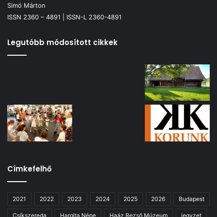
Simó Márton
ISSN 2360 – 4891 | ISSN-L 2360-4891
Legutóbb módosított cikkek
Címkefelhő
2021
2022
2023
2024
2025
2026
Budapest
Csíkszereda
Hargita Népe
Haáz Rezső Múzeum
jegyzet