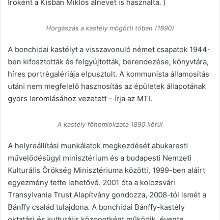
Íróként a Kisbán Miklós álnevet is használta. )
Horgászás a kastély mögötti tóban (1890)
A bonchidai kastélyt a visszavonuló német csapatok 1944-
ben kifosztották és felgyújtották, berendezése, könyvtára,
híres portrégalériája elpusztult. A kommunista államosítás
utáni nem megfelelő hasznosítás az épületek állapotának
gyors leromlásához vezetett – írja az MTI.
A kastély főhomlokzata 1890 körül
A helyreállítási munkálatok megkezdését abukaresti
művelődésügyi minisztérium és a budapesti Nemzeti
Kulturális Örökség Minisztériuma közötti, 1999-ben aláírt
egyezmény tette lehetővé. 2001 óta a kolozsvári
Transylvania Trust Alapítvány gondozza, 2008-tól ismét a
Bánffy család tulajdona. A bonchidai Bánffy-kastély
oktatási és kulturális központként működik, évente