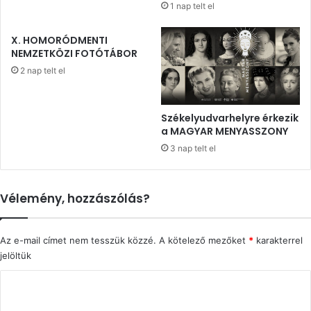
1 nap telt el
X. HOMORÓDMENTI
NEMZETKÖZI FOTÓTÁBOR
2 nap telt el
Székelyudvarhelyre érkezik
a MAGYAR MENYASSZONY
3 nap telt el
Vélemény, hozzászólás?
Az e-mail címet nem tesszük közzé.
A kötelező mezőket
*
karakterrel
jelöltük
H
o