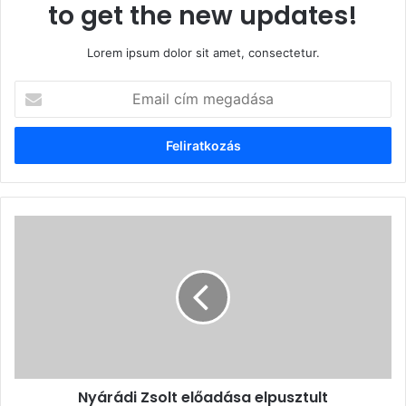
to get the new updates!
Lorem ipsum dolor sit amet, consectetur.
Email
cím
megadása
Nyárádi
Zsolt
előadása
elpusztult
udvarhelyszéki
templomainkról
Nyárádi Zsolt előadása elpusztult