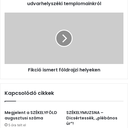
udvarhelyszéki templomainkról
Fikció
ismert
földrajzi
helyeken
Fikció ismert földrajzi helyeken
Kapcsolódó cikkek
Megjelent a SZÉKELYFÖLD
SZÉKELYMUZSNA –
augusztusi száma
Dicsértessék, „plébános
úr”!
5 óra telt el