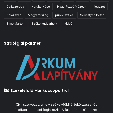
Csíkszereda
Hargita Népe
Haáz Rezső Múzeum
jegyzet
Kolozsvár
Magyarország
publicisztika
Sebestyén Péter
Simó Márton
Székelyudvarhely
videó
Stratégiai partner
Élő Székelyföld Munkacsoportról
Civil szervezet, amely székelyföldi értékőrzéssel és
értékteremtéssel foglalkozik. A falu iránt elkötelezett