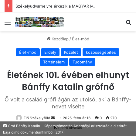
Székelyudvarhelyre érkezik a MAGYAR MENYASSZONY
Menü
Ke
Kezdőlap
/
Élet-mód
Élet-mód
Erdély
Közélet
közösségépítés
Történelem
Tudomány
Életének 101. évében elhunyt
Bánffy Katalin grófnő
Ő volt a család grófi ágán az utolsó, aki a Bánffy-
nevet viselte
Send
Élő Székelyföld
2025. február 16.
0
270
an
Gróf Bánffy Katalin – Képernyőmentés Az erdélyi arisztokrácia diszkrét
1 perc olvasás
email
bája című dokumentumfilmből (2017)