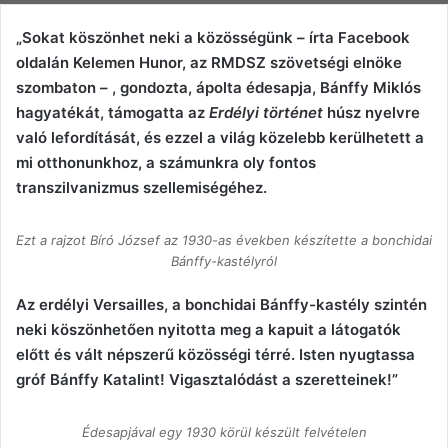
„Sokat köszönhet neki a közösségünk – írta Facebook
oldalán Kelemen Hunor, az RMDSZ szövetségi elnöke
szombaton – , gondozta, ápolta édesapja, Bánffy Miklós
hagyatékát, támogatta az
Erdélyi történet
húsz nyelvre
való lefordítását, és ezzel a világ közelebb kerülhetett a
mi otthonunkhoz, a számunkra oly fontos
transzilvanizmus szellemiségéhez.
Ezt a rajzot Bíró József az 1930-as években készítette a bonchidai
Bánffy-kastélyról
Az erdélyi Versailles, a bonchidai Bánffy-kastély szintén
neki köszönhetően nyitotta meg a kapuit a látogatók
előtt és vált népszerű közösségi térré. Isten nyugtassa
gróf Bánffy Katalint! Vigasztalódást a szeretteinek!”
Édesapjával egy 1930 körül készült felvételen