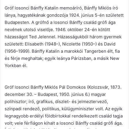
Gróf losonci Bánffy Katalin memoáríró, Bánffy Miklós író
lánya, hagyatékának gondozója 1924. június 5-én született
Budapesten. A grófnő a losonci Bánffy család grófi ága
nevének utolsó viselője. 1946. október 24-én kötött
házasságot Ted Jelennel. Házasságukból három gyermek
született: Elisabeth (1948–), Nicolette (1950–) és David
(1956–1999). Bánffy Katalin a marokkói Tangerben élt, fia
és férje meghaltak; egyik leánya Párizsban, a másik New
Yorkban él.
Gróf losonci Bánffy Miklós Pál Domokos (Kolozsvár, 1873.
december 30. – Budapest, 1950. június 6.) magyar
polihisztor; író, grafikus, díszlet- és jelmeztervező,
színpadi rendező, politikus, külügyminiszter volt. Az egyik
legnagyobb erdélyi földbirtokkal rendelkezett család tagja
volt; vele férfiágon kihalt a losonci Bánffy család grófi ága.