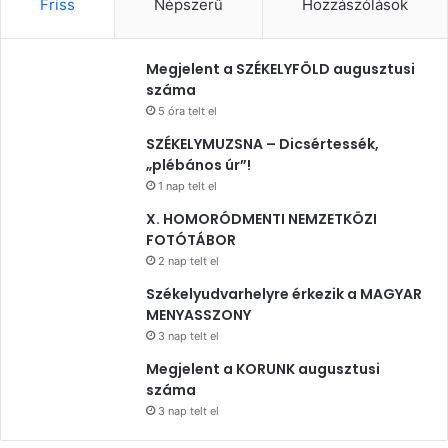
Friss
Népszerű
Hozzászólások
Megjelent a SZÉKELYFÖLD augusztusi
száma
5 óra telt el
SZÉKELYMUZSNA – Dicsértessék,
„plébános úr”!
1 nap telt el
X. HOMORÓDMENTI NEMZETKÖZI
FOTÓTÁBOR
2 nap telt el
Székelyudvarhelyre érkezik a MAGYAR
MENYASSZONY
3 nap telt el
Megjelent a KORUNK augusztusi
száma
3 nap telt el