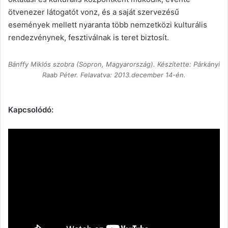
ötvenezer látogatót vonz, és a saját szervezésű
események mellett nyaranta több nemzetközi kulturális
rendezvénynek, fesztiválnak is teret biztosít.
Bánffy Miklós szobra (Sopron, Magyarország). Készítette: Párkányi
Raab Péter. Felavatva: 2013.december 14-én.
Kapcsolódó: