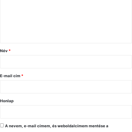
z
z
á
s
z
ó
Név
*
l
á
s
E-mail cím
*
*
Honlap
A nevem, e-mail címem, és weboldalcímem mentése a