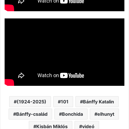
(1924-2025)
101
Bánffy Katalin
Bánffy-család
Bonchida
elhunyt
Kisbán Miklós
videó