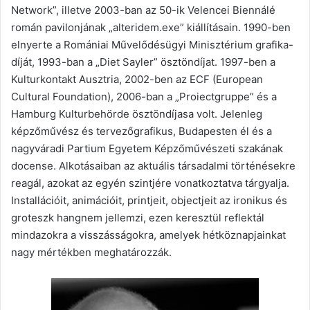
Network”, illetve 2003-ban az 50-ik Velencei Biennálé
román pavilonjának „alteridem.exe” kiállításain. 1990-ben
elnyerte a Romániai Művelődésügyi Minisztérium grafika-
díját, 1993-ban a „Diet Sayler” ösztöndíjat. 1997-ben a
Kulturkontakt Ausztria, 2002-ben az ECF (European
Cultural Foundation), 2006-ban a „Proiectgruppe” és a
Hamburg Kulturbehörde ösztöndíjasa volt. Jelenleg
képzőművész és tervezőgrafikus, Budapesten él és a
nagyváradi Partium Egyetem Képzőművészeti szakának
docense. Alkotásaiban az aktuális társadalmi történésekre
reagál, azokat az egyén szintjére vonatkoztatva tárgyalja.
Installációit, animációit, printjeit, objectjeit az ironikus és
groteszk hangnem jellemzi, ezen keresztül reflektál
mindazokra a visszásságokra, amelyek hétköznapjainkat
nagy mértékben meghatározzák.