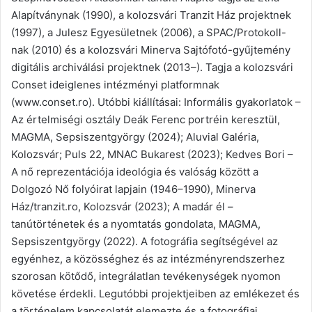
Alapítványnak (1990), a kolozsvári Tranzit Ház projektnek
(1997), a Julesz Egyesületnek (2006), a SPAC/Protokoll-
nak (2010) és a kolozsvári Minerva Sajtófotó-gyűjtemény
digitális archiválási projektnek (2013–). Tagja a kolozsvári
Conset ideiglenes intézményi platformnak
(www.conset.ro). Utóbbi kiállításai: Informális gyakorlatok –
Az értelmiségi osztály Deák Ferenc portréin keresztül,
MAGMA, Sepsiszentgyörgy (2024); Aluvial Galéria,
Kolozsvár; Puls 22, MNAC Bukarest (2023); Kedves Bori –
A nő reprezentációja ideológia és valóság között a
Dolgozó Nő folyóirat lapjain (1946–1990), Minerva
Ház/tranzit.ro, Kolozsvár (2023); A madár él –
tanútörténetek és a nyomtatás gondolata, MAGMA,
Sepsiszentgyörgy (2022). A fotográfia segítségével az
egyénhez, a közösséghez és az intézményrendszerhez
szorosan kötődő, integrálatlan tevékenységek nyomon
követése érdekli. Legutóbbi projektjeiben az emlékezet és
a történelem kapcsolatát elemezte és a fotográfiai