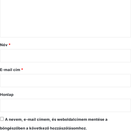
z
á
s
z
ó
Név
*
l
á
s
E-mail cím
*
*
Honlap
A nevem, e-mail címem, és weboldalcímem mentése a
böngészőben a következő hozzászólásomhoz.