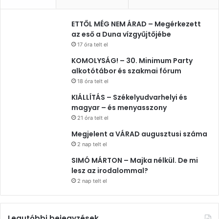
ETTŐL MÉG NEM ÁRAD – Megérkezett
az eső a Duna vízgyűjtőjébe
17 óra telt el
KOMOLYSÁG! – 30. Minimum Party
alkotótábor és szakmai fórum
18 óra telt el
KIÁLLÍTÁS – Székelyudvarhelyi és
magyar – és menyasszony
21 óra telt el
Megjelent a VÁRAD augusztusi száma
2 nap telt el
SIMÓ MÁRTON – Majka nélkül. De mi
lesz az irodalommal?
2 nap telt el
Legutóbbi bejegyzések