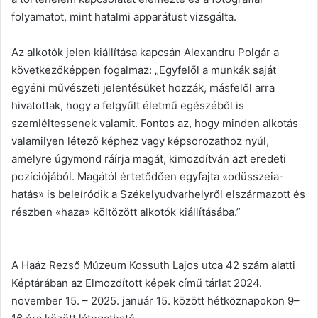
folyamatot, mint hatalmi apparátust vizsgálta.
Az alkotók jelen kiállítása kapcsán Alexandru Polgár a
következőképpen fogalmaz: „Egyfelől a munkák saját
egyéni művészeti jelentésüket hozzák, másfelől arra
hivatottak, hogy a felgyűlt életmű egészéből is
szemléltessenek valamit. Fontos az, hogy minden alkotás
valamilyen létező képhez vagy képsorozathoz nyúl,
amelyre úgymond ráírja magát, kimozdítván azt eredeti
pozíciójából. Magától értetődően egyfajta «odüsszeia-
hatás» is beleíródik a Székelyudvarhelyről elszármazott és
részben «haza» költözött alkotók kiállításába.”
A Haáz Rezső Múzeum Kossuth Lajos utca 42 szám alatti
Képtárában az Elmozdított képek című tárlat 2024.
november 15. – 2025. január 15. között hétköznapokon 9–