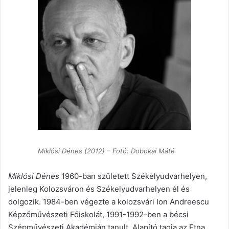
Miklósi Dénes (2012) – Fotó: Dobokai Máté
Miklósi Dénes
1960-ban született Székelyudvarhelyen,
jelenleg Kolozsváron és Székelyudvarhelyen él és
dolgozik. 1984-ben végezte a kolozsvári Ion Andreescu
Képzőművészeti Főiskolát, 1991-1992-ben a bécsi
Szépművészeti Akadémián tanult. Alapító tagja az Etna