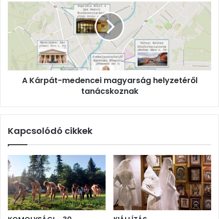
medencei
magyarság
helyzetéről
tanácskoznak
A Kárpát-medencei magyarság helyzetéről
tanácskoznak
Kapcsolódó cikkek