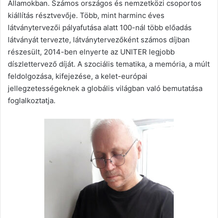
Államokban. Számos országos és nemzetközi csoportos
kiállítás résztvevője. Több, mint harminc éves
látványtervezői pályafutása alatt 100-nál több előadás
látványát tervezte, látványtervezőként számos díjban
részesült, 2014-ben elnyerte az UNITER legjobb
díszlettervező díját. A szociális tematika, a memória, a múlt
feldolgozása, kifejezése, a kelet-európai
jellegzetességeknek a globális világban való bemutatása
foglalkoztatja.