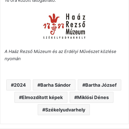
16 óra között látogatható.
A Haáz Rezső Múzeum és az Erdélyi Művészet közlése
nyomán
2024
Barha Sándor
Bartha József
Elmozdított képek
Miklósi Dénes
Székelyudvarhely