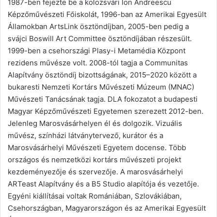
1987-ben fejezte be a kolozsvári Ion Andreescu
Képzőművészeti Főiskolát, 1996-ban az Amerikai Egyesült
Államokban ArtsLink ösztöndíjban, 2005-ben pedig a
svájci Boswill Art Committee ösztöndíjában részesült.
1999-ben a csehországi Plasy-i Metamédia Központ
rezidens művésze volt. 2008-tól tagja a Communitas
Alapítvány ösztöndíj bizottságának, 2015–2020 között a
bukaresti Nemzeti Kortárs Művészeti Múzeum (MNAC)
Művészeti Tanácsának tagja. DLA fokozatot a budapesti
Magyar Képzőművészeti Egyetemen szerezett 2012-ben.
Jelenleg Marosvásárhelyen él és dolgozik. Vizuális
művész, színházi látványtervező, kurátor és a
Marosvásárhelyi Művészeti Egyetem docense. Több
országos és nemzetközi kortárs művészeti projekt
kezdeményezője és szervezője. A marosvásárhelyi
ARTeast Alapítvány és a B5 Studio alapítója és vezetője.
Egyéni kiállításai voltak Romániában, Szlovákiában,
Csehországban, Magyarországon és az Amerikai Egyesült