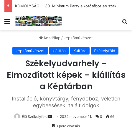
KOMOLYSÁG! – 30. Minimum Party alkotótábor és szakmai fórum
Menü
Ke
Kezdőlap
/
képzőművészet
képzőművészet
kiállítás
Kultúra
Székelyföld
Székelyudvarhely –
Elmozdított képek – kiállítás
a Képtárban
Installáció, könyvtárgy, fénydoboz, véletlen
egybeesések, talált dolgok
Send
Élő Székelyföld
2024. november 11.
0
66
an
3 perc olvasás
email