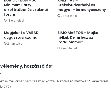
KOMOLYSÁG! – 30.
KIÁLLÍTÁS –
Minimum Party
Székelyudvarhelyi és
alkotótábor és szakmai
magyar – és menyasszony
fórum
21 óra telt el
18 óra telt el
Megjelent a VÁRAD
SIMÓ MÁRTON – Majka
augusztusi száma
nélkül. De mi lesz az
irodalommal?
2 nap telt el
2 nap telt el
Vélemény, hozzászólás?
Az e-mail címet nem tesszük közzé.
A kötelező mezőket
*
karakterrel
jelöltük
H
o
z