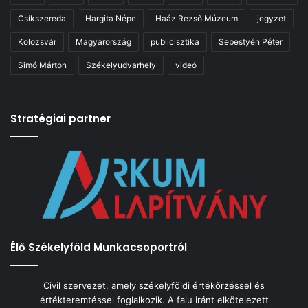
Csíkszereda
Hargita Népe
Haáz Rezső Múzeum
jegyzet
Kolozsvár
Magyarország
publicisztika
Sebestyén Péter
Simó Márton
Székelyudvarhely
videó
Stratégiai partner
Élő Székelyföld Munkacsoportról
Civil szervezet, amely székelyföldi értékőrzéssel és
értékteremtéssel foglalkozik. A falu iránt elkötelezett