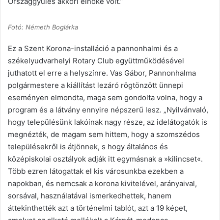
Országgyűlés akkori elnöke volt.”
Fotó: Németh Boglárka
Ez a Szent Korona-installáció a pannonhalmi és a
székelyudvarhelyi Rotary Club együttműködésével
juthatott el erre a helyszínre. Vas Gábor, Pannonhalma
polgármestere a kiállítást lezáró rögtönzött ünnepi
eseményen elmondta, maga sem gondolta volna, hogy a
program és a látvány ennyire népszerű lesz. „Nyilvánvaló,
hogy településünk lakóinak nagy része, az idelátogatók is
megnézték, de magam sem hittem, hogy a szomszédos
településekről is átjönnek, s hogy általános és
középiskolai osztályok adják itt egymásnak a »kilincset«.
Több ezren látogattak el kis városunkba ezekben a
napokban, és nemcsak a korona kivitelével, arányaival,
sorsával, használatával ismerkedhettek, hanem
áttekinthették azt a történelmi tablót, azt a 19 képet,