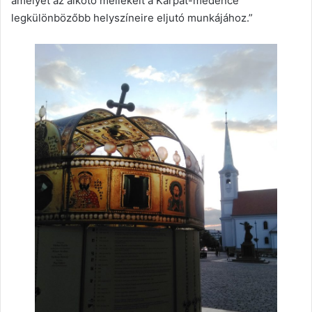
amelyet az alkotó mellékelt a Kárpát-medence
legkülönbözőbb helyszíneire eljutó munkájához.”