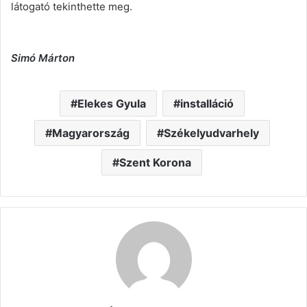
látogató tekinthette meg.
Simó Márton
Elekes Gyula
installáció
Magyarország
Székelyudvarhely
Szent Korona