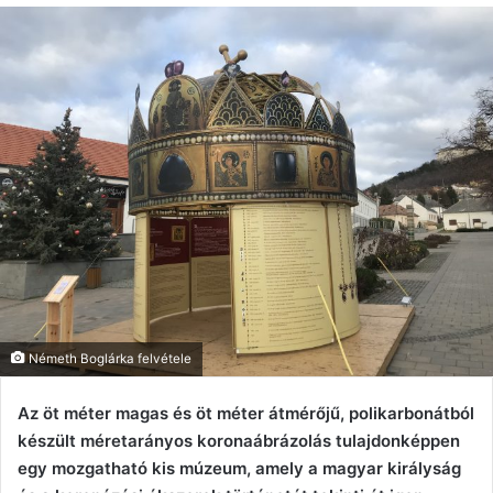
Németh Boglárka felvétele
Az öt méter magas és öt méter átmérőjű, polikarbonátból
készült méretarányos koronaábrázolás tulajdonképpen
egy mozgatható kis múzeum, amely a magyar királyság