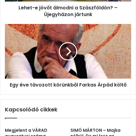
jártunk
Lehet-e jövőt álmodni a Szászföldön? –
Újegyházon jártunk
Egy
éve
távozott
körünkből
Farkas
Árpád
költő
Egy éve távozott körünkből Farkas Árpád költő
Kapcsolódó cikkek
Megjelent a VÁRAD
SIMÓ MÁRTON – Majka