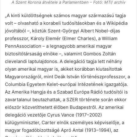
A Szent Korona átvétele a Parlamentben – Fotó: MTI/ archív
„A kinti küldöttségnek számos magyar származású tagja
volt – olvasható a korabeli tudósításokban és a Wikipédia
jóvoltából –, köztük Szent-Györgyi Albert Nobel-díjas
professzor, Károly Elemér (Elmer Charles), a William
PennAssociation – a legnagyobb amerikai magyar
biztosítótársaság elnöke –, valamint Gombos Zoltán
clevelandi laptulajdonos. A delegáció tagja lett néhány
olyan amerikai magyar is, akiket korábban kiutasítottak
Magyarországról, mint Deák István történészprofesszor, a
Columbia Egyetem Kelet-európai Intézetének igazgatója.
Az Amerika Hangja és a Szabad Európa Rádió tudósítói is
zavartalanul beutazhattak, a SZER története során ekkor
először közvetíthetett élőben Budapestről. Az amerikai
delegáció vezetője Cyrus Vance (1917–2002)
külügyminiszter, Carter elnök személyes képviselője, a
magyar fogadóbizottságé Apró Antal (1913–1994), az