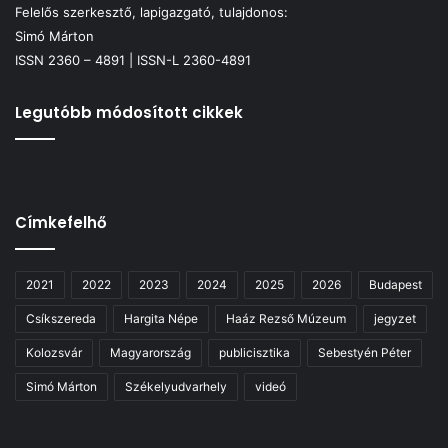
Felelős szerkesztő, lapigazgató, tulajdonos:
Simó Márton
ISSN 2360 – 4891 | ISSN-L 2360-4891
Legutóbb módosított cikkek
Címkefelhő
2021
2022
2023
2024
2025
2026
Budapest
Csíkszereda
Hargita Népe
Haáz Rezső Múzeum
jegyzet
Kolozsvár
Magyarország
publicisztika
Sebestyén Péter
Simó Márton
Székelyudvarhely
videó