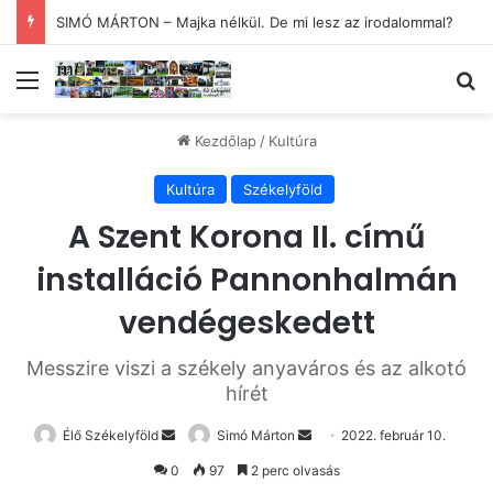
SIMÓ MÁRTON – Majka nélkül. De mi lesz az irodalommal?
Menü
Ke
Kezdőlap
/
Kultúra
Kultúra
Székelyföld
A Szent Korona II. című
installáció Pannonhalmán
vendégeskedett
Messzire viszi a székely anyaváros és az alkotó
hírét
Send
Send
Élő Székelyföld
Simó Márton
2022. február 10.
an
an
0
97
2 perc olvasás
email
email