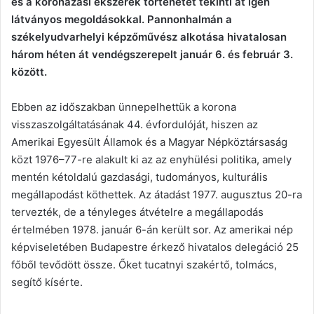
és a koronázási ékszerek történetét tekinti át igen
látványos megoldásokkal. Pannonhalmán a
székelyudvarhelyi képzőművész alkotása hivatalosan
három héten át vendégszerepelt január 6. és február 3.
között.
Ebben az időszakban ünnepelhettük a korona
visszaszolgáltatásának 44. évfordulóját, hiszen az
Amerikai Egyesült Államok és a Magyar Népköztársaság
közt 1976–77-re alakult ki az az enyhülési politika, amely
mentén kétoldalú gazdasági, tudományos, kulturális
megállapodást köthettek. Az átadást 1977. augusztus 20-ra
tervezték, de a tényleges átvételre a megállapodás
értelmében 1978. január 6-án került sor. Az amerikai nép
képviseletében Budapestre érkező hivatalos delegáció 25
főből tevődött össze. Őket tucatnyi szakértő, tolmács,
segítő kísérte.