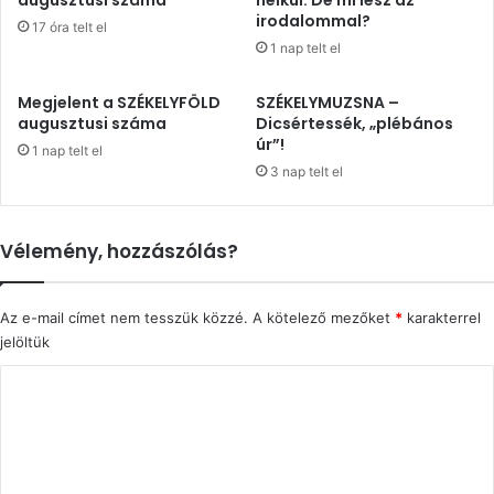
augusztusi száma
nélkül. De mi lesz az
irodalommal?
17 óra telt el
1 nap telt el
Megjelent a SZÉKELYFÖLD
SZÉKELYMUZSNA –
augusztusi száma
Dicsértessék, „plébános
úr”!
1 nap telt el
3 nap telt el
Vélemény, hozzászólás?
Az e-mail címet nem tesszük közzé.
A kötelező mezőket
*
karakterrel
jelöltük
H
o
z
z