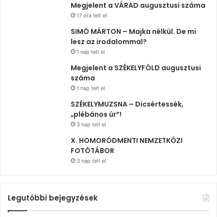
Megjelent a VÁRAD augusztusi száma
17 óra telt el
SIMÓ MÁRTON – Majka nélkül. De mi
lesz az irodalommal?
1 nap telt el
Megjelent a SZÉKELYFÖLD augusztusi
száma
1 nap telt el
SZÉKELYMUZSNA – Dicsértessék,
„plébános úr”!
3 nap telt el
X. HOMORÓDMENTI NEMZETKÖZI
FOTÓTÁBOR
3 nap telt el
Legutóbbi bejegyzések