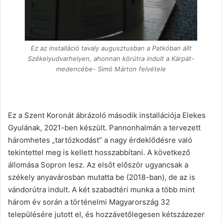
Ez az installáció tavaly augusztusban a Patkóban állt
Székelyudvarhelyen, ahonnan körútra indult a Kárpát-
medencébe- Simó Márton felvétele
Ez a Szent Koronát ábrázoló második installációja Elekes
Gyulának, 2021-ben készült. Pannon­halmán a tervezett
háromhetes „tartózkodást” a nagy érdeklődésre való
tekintettel meg is kellett hosszabbítani. A következő
állomása Sopron lesz. Az elsőt először ugyancsak a
székely anyavárosban mutatta be (2018-ban), de az is
vándorútra indult. A két szabadtéri munka a több mint
három év során a történelmi Magyarország 32
településére jutott el, és hozzávetőlegesen kétszázezer