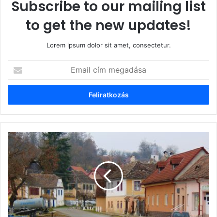
Subscribe to our mailing list
to get the new updates!
Lorem ipsum dolor sit amet, consectetur.
Email
cím
megadása
Lehet-
e
jövőt
álmodni
a
Szászföldön?
–
Újegyházon