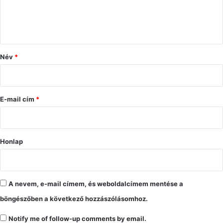
á
s
z
ó
Név
*
l
á
s
E-mail cím
*
*
Honlap
A nevem, e-mail címem, és weboldalcímem mentése a
böngészőben a következő hozzászólásomhoz.
Notify me of follow-up comments by email.