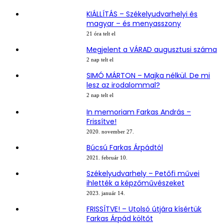
KIÁLLÍTÁS – Székelyudvarhelyi és
magyar – és menyasszony
21 óra telt el
Megjelent a VÁRAD augusztusi száma
2 nap telt el
SIMÓ MÁRTON – Majka nélkül. De mi
lesz az irodalommal?
2 nap telt el
In memoriam Farkas András –
Frissítve!
2020. november 27.
Búcsú Farkas Árpádtól
2021. február 10.
Székelyudvarhely – Petőfi művei
ihlették a képzőművészeket
2023. január 14.
FRISSÍTVE! – Utolsó útjára kísértük
Farkas Árpád költőt