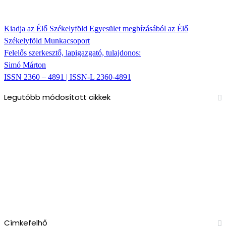
Kiadja az Élő Székelyföld Egyesület megbízásából az Élő
Székelyföld Munkacsoport
Felelős szerkesztő, lapigazgató, tulajdonos:
Simó Márton
ISSN 2360 – 4891 | ISSN-L 2360-4891
Legutóbb módosított cikkek
Címkefelhő