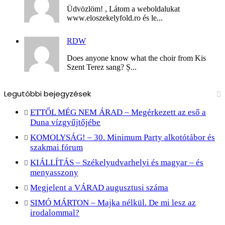
Üdvözlöm! , Látom a weboldalukat
www.eloszekelyfold.ro és le...
RDW
Does anyone know what the choir from Kis
Szent Terez sang? Ș...
Legutóbbi bejegyzések
ETTŐL MÉG NEM ÁRAD – Megérkezett az eső a
Duna vízgyűjtőjébe
KOMOLYSÁG! – 30. Minimum Party alkotótábor és
szakmai fórum
KIÁLLÍTÁS – Székelyudvarhelyi és magyar – és
menyasszony
Megjelent a VÁRAD augusztusi száma
SIMÓ MÁRTON – Majka nélkül. De mi lesz az
irodalommal?