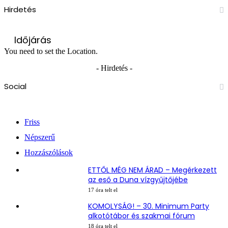
Hirdetés
Időjárás
You need to set the Location.
- Hirdetés -
Social
Facebook
X
YouTube
Instagram
Friss
Népszerű
Hozzászólások
ETTŐL MÉG NEM ÁRAD – Megérkezett
az eső a Duna vízgyűjtőjébe
17 óra telt el
KOMOLYSÁG! – 30. Minimum Party
alkotótábor és szakmai fórum
18 óra telt el