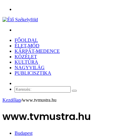
Menü
Keresés:
FŐOLDAL
ÉLET-MÓD
KÁRPÁT-MEDENCE
KÖZÉLET
KULTÚRA
NAGYVILÁG
PUBLICISZTIKA
Véletlen
cikk
Keresés:
Kezdőlap
/
www.tvmustra.hu
www.tvmustra.hu
Budapest