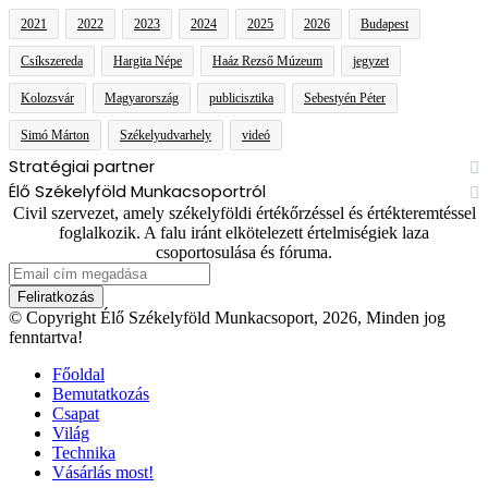
2021
2022
2023
2024
2025
2026
Budapest
Csíkszereda
Hargita Népe
Haáz Rezső Múzeum
jegyzet
Kolozsvár
Magyarország
publicisztika
Sebestyén Péter
Simó Márton
Székelyudvarhely
videó
Stratégiai partner
Élő Székelyföld Munkacsoportról
Civil szervezet, amely székelyföldi értékőrzéssel és értékteremtéssel
foglalkozik. A falu iránt elkötelezett értelmiségiek laza
csoportosulása és fóruma.
Email
cím
megadása
© Copyright Élő Székelyföld Munkacsoport, 2026, Minden jog
fenntartva!
Főoldal
Bemutatkozás
Csapat
Világ
Technika
Vásárlás most!