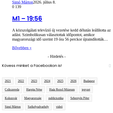
Simó Márton
2026. július 8.
0
139
M1 – 19:56
A közszolgálati televízió új vezetése kedd délután leállította az
adást. Szimbolikusan választottak időpontot, amikor
magyarországi idő szerint 19 óra 56 perckor újraindították…
Bővebben »
- Hirdetés -
Kövess minket a Facebookon is!
2021
2022
2023
2024
2025
2026
Budapest
Csíkszereda
Hargita Népe
Haáz Rezső Múzeum
jegyzet
Kolozsvár
Magyarország
publicisztika
Sebestyén Péter
Simó Márton
Székelyudvarhely
videó