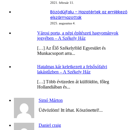
2021. február 11.
Bözödújfalu – Hazatértek az emlékező
elszármazottak
2025. augusztus 4.
Városi porta, a népi építészeti hagyományok
jegyében – A Székely Ház
[…] Az Élő Székelyföld Egyesület és
Munkacsoport arra...
Hatalmas kár keletkezett a felsősófalvi
lakástűzben – A Székely Ház
[…] Több évtizeden át külföldön, főleg
Hollandiában és...
Simó Márton
Üdvözlöm! Itt írhat. Köszönettel!...
Daniel craig