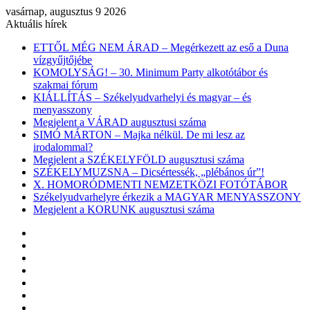
vasárnap, augusztus 9 2026
Aktuális hírek
ETTŐL MÉG NEM ÁRAD – Megérkezett az eső a Duna
vízgyűjtőjébe
KOMOLYSÁG! – 30. Minimum Party alkotótábor és
szakmai fórum
KIÁLLÍTÁS – Székelyudvarhelyi és magyar – és
menyasszony
Megjelent a VÁRAD augusztusi száma
SIMÓ MÁRTON – Majka nélkül. De mi lesz az
irodalommal?
Megjelent a SZÉKELYFÖLD augusztusi száma
SZÉKELYMUZSNA – Dicsértessék, „plébános úr”!
X. HOMORÓDMENTI NEMZETKÖZI FOTÓTÁBOR
Székelyudvarhelyre érkezik a MAGYAR MENYASSZONY
Megjelent a KORUNK augusztusi száma
Facebook
X
YouTube
Instagram
Belépés
Véletlen
cikk
Oldalsáv