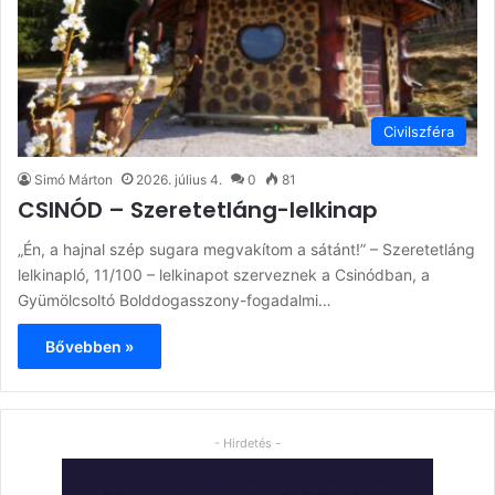
Civilszféra
Simó Márton
2026. július 4.
0
81
CSINÓD – Szeretetláng-lelkinap
„Én, a hajnal szép sugara megvakítom a sátánt!” – Szeretetláng
lelkinapló, 11/100 – lelkinapot szerveznek a Csinódban, a
Gyümölcsoltó Bolddogasszony-fogadalmi…
Bővebben »
- Hirdetés -