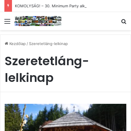
KOMOLYSÁG! – 30. Minimum Party alkotótábor és szakmai fórum
Menü
Ke
Kezdőlap
/
Szeretetláng-lelkinap
Szeretetláng-
lelkinap