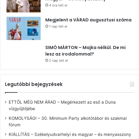
4 óra telt el
Megjelent a VÁRAD augusztusi száma
1 nap telt el
SIMÓ MÁRTON – Majka nélkül. De mi
lesz az irodalommal?
2 nap telt el
Legutóbbi bejegyzések
ETTŐL MÉG NEM ÁRAD – Megérkezett az eső a Duna
vízgyűjtőjébe
KOMOLYSÁG! – 30. Minimum Party alkotótábor és szakmai
fórum
KIÁLLÍTÁS – Székelyudvarhelyi és magyar – és menyasszony