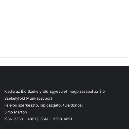
Kiadja az Élő Székelyföld Egyesület megbízásából az Élő
Székelyföld Munkacsoport
Felelős szerkesztő, lapigazgató, tulajdonos:
Simó Márton
ISSN 2360 – 4891 | ISSN-L 2360-4891