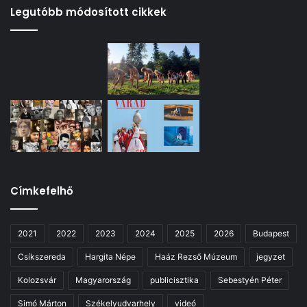
Legutóbb módosított cikkek
Címkefelhő
2021
2022
2023
2024
2025
2026
Budapest
Csíkszereda
Hargita Népe
Haáz Rezső Múzeum
jegyzet
Kolozsvár
Magyarország
publicisztika
Sebestyén Péter
Simó Márton
Székelyudvarhely
videó