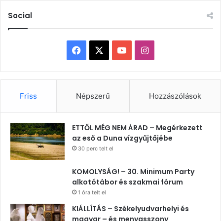
Social
Facebook
X
YouTube
Instagram
Friss
Népszerű
Hozzászólások
ETTŐL MÉG NEM ÁRAD – Megérkezett
az eső a Duna vízgyűjtőjébe
30 perc telt el
KOMOLYSÁG! – 30. Minimum Party
alkotótábor és szakmai fórum
1 óra telt el
KIÁLLÍTÁS – Székelyudvarhelyi és
magyar – és menyasszony