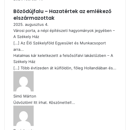
Bözödújfalu – Hazatértek az emlékező
elszármazottak
2025. augusztus 4.
Városi porta, a népi építészeti hagyományok jegyében –
A Székely Ház
[…] Az Élő Székelyföld Egyesület és Munkacsoport
arra...
Hatalmas kár keletkezett a felsősófalvi lakástűzben – A
Székely Ház
[…] Több évtizeden át külföldön, főleg Hollandiában és...
Simó Márton
Üdvözlöm! Itt írhat. Köszönettel!...