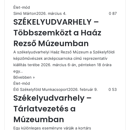
Élet-mód
Simó Márton
2026. március 4.
0
87
SZÉKELYUDVARHELY –
Többszemközt a Haáz
Rezső Múzeumban
A székelyudvarhelyi Haáz Rezső Múzeum a Székelyföldi
képzőművészek arcképcsarnoka című reprezentatív
kiállítás terébe 2026. március 6-án, pénteken 18 órára
egy…
Bővebben »
Élet-mód
Élő Székelyföld Munkacsoport
2026. február 9.
0
53
Székelyudvarhely –
Tárlatvezetés a
Múzeumban
Egy különleges eseményre várják a kortárs