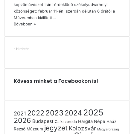
képzőművészet iránt érdeklődő székelyudvarhelyi
közönséget: február 11-én, szerdán délután 6 órától a
Múzeumban kiállított…
Bővebben »
- Hirdetés -
Kövess minket a Facebookon is!
2025
2022
2023
2024
2021
2026
Budapest
Hargita Népe
Haáz
Csíkszereda
jegyzet
Kolozsvár
Rezső Múzeum
Magyarország