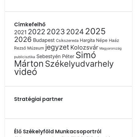
Címkefelhő
2025
2022
2023
2024
2021
2026
Budapest
Hargita Népe
Haáz
Csíkszereda
jegyzet
Kolozsvár
Rezső Múzeum
Magyarország
Simó
Sebestyén Péter
publicisztika
Márton
Székelyudvarhely
videó
Stratégiai partner
Élő Székelyföld Munkacsoportról