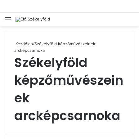
Menü
Ke
Kezdőlap
/
Székelyföld képzőművészeinek
arcképcsarnoka
Székelyföld
képzőművészein
ek
arcképcsarnoka