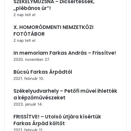
SZÉKELYMUZSNA – Dicsértessék,
„plébános úr”!
2 nap telt el
X. HOMORÓDMENTI NEMZETKÖZI
FOTÓTÁBOR
2 nap telt el
In memoriam Farkas András – Frissítve!
2020. november 27.
Búcsú Farkas Árpádtól
2021. február 10.
Székelyudvarhely – Petőfi művei ihlették
a képzőművészeket
2023. január 14.
FRISSÍTVE! – Utolsó útjára kísértük
Farkas Árpád költőt
2021. február 11.