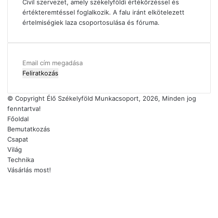
Civil szervezet, amely székelyföldi értékőrzéssel és
értékteremtéssel foglalkozik. A falu iránt elkötelezett
értelmiségiek laza csoportosulása és fóruma.
Email
cím
megadása
© Copyright Élő Székelyföld Munkacsoport, 2026, Minden jog
fenntartva!
Főoldal
Bemutatkozás
Csapat
Világ
Technika
Vásárlás most!
Facebook
X
YouTube
Instagram