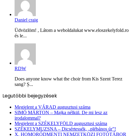
Daniel craig
Üdvözlöm! , Látom a weboldalukat www.eloszekelyfold.ro
és le...
RDW
Does anyone know what the choir from Kis Szent Terez
sang? Ș...
Legutóbbi bejegyzések
Megjelent a VÁRAD augusztusi száma
SIMÓ MÁRTON – Majka nélkül. De mi lesz az
irodalommal?
Megjelent a SZÉKELYFÖLD augusztusi száma
SZÉKELYMUZSNA – Dicsértessék, „plébános úr”!
X. HOMORÓDMENTI NEMZETKÖZI FOTÓTÁBOR