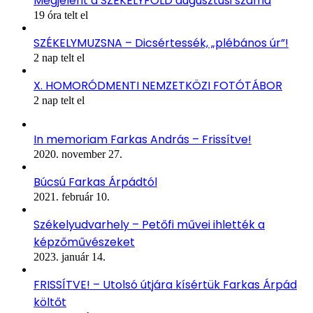
Megjelent a SZÉKELYFÖLD augusztusi száma
19 óra telt el
SZÉKELYMUZSNA – Dicsértessék, „plébános úr”!
2 nap telt el
X. HOMORÓDMENTI NEMZETKÖZI FOTÓTÁBOR
2 nap telt el
In memoriam Farkas András – Frissítve!
2020. november 27.
Búcsú Farkas Árpádtól
2021. február 10.
Székelyudvarhely – Petőfi művei ihlették a
képzőművészeket
2023. január 14.
FRISSÍTVE! – Utolsó útjára kísértük Farkas Árpád
költőt