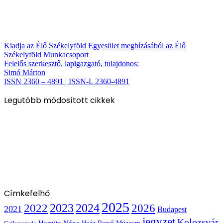
Kiadja az Élő Székelyföld Egyesület megbízásából az Élő
Székelyföld Munkacsoport
Felelős szerkesztő, lapigazgató, tulajdonos:
Simó Márton
ISSN 2360 – 4891 | ISSN-L 2360-4891
Legutóbb módosított cikkek
Címkefelhő
2025
2022
2023
2024
2026
2021
Budapest
jegyzet
Kolozsvár
Hargita Népe