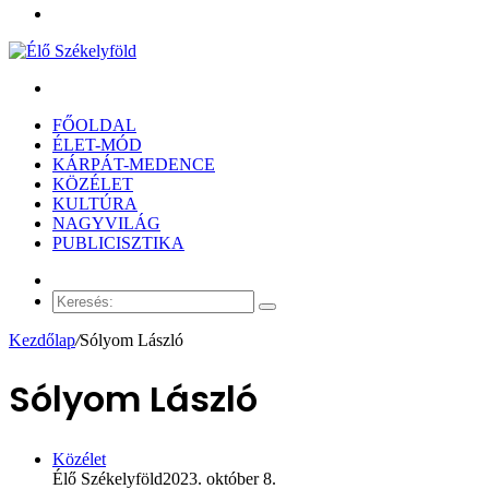
Menü
Keresés:
FŐOLDAL
ÉLET-MÓD
KÁRPÁT-MEDENCE
KÖZÉLET
KULTÚRA
NAGYVILÁG
PUBLICISZTIKA
Véletlen
cikk
Keresés:
Kezdőlap
/
Sólyom László
Sólyom László
Közélet
Élő Székelyföld
2023. október 8.