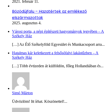
2021. február 11.
Bözödújfalu – Hazatértek az emlékező
elszármazottak
2025. augusztus 4.
Városi porta, a népi építészeti hagyományok jegyében – A
Székely Ház
[…] Az Élő Székelyföld Egyesület és Munkacsoport arra...
Hatalmas kár keletkezett a felsősófalvi lakástűzben – A
Székely Ház
[…] Több évtizeden át külföldön, főleg Hollandiában és...
Simó Márton
Üdvözlöm! Itt írhat. Köszönettel!...