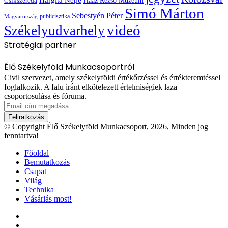
Haáz Rezső Múzeum
Csíkszereda
Simó Márton
Sebestyén Péter
publicisztika
Magyarország
videó
Székelyudvarhely
Stratégiai partner
Élő Székelyföld Munkacsoportról
Civil szervezet, amely székelyföldi értékőrzéssel és értékteremtéssel
foglalkozik. A falu iránt elkötelezett értelmiségiek laza
csoportosulása és fóruma.
Email
cím
megadása
© Copyright Élő Székelyföld Munkacsoport, 2026, Minden jog
fenntartva!
Főoldal
Bemutatkozás
Csapat
Világ
Technika
Vásárlás most!
Facebook
X