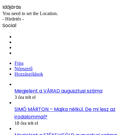
Időjárás
You need to set the Location.
- Hirdetés -
Social
Facebook
X
YouTube
Instagram
Friss
Népszerű
Hozzászólások
Megjelent a VÁRAD augusztusi száma
3 óra telt el
SIMÓ MÁRTON – Majka nélkül. De mi lesz az
irodalommal?
18 óra telt el