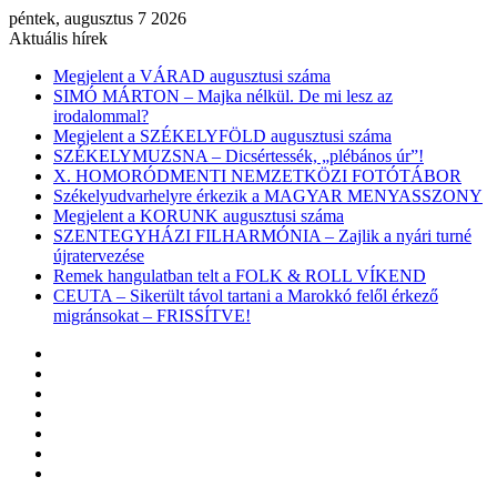
péntek, augusztus 7 2026
Aktuális hírek
Megjelent a VÁRAD augusztusi száma
SIMÓ MÁRTON – Majka nélkül. De mi lesz az
irodalommal?
Megjelent a SZÉKELYFÖLD augusztusi száma
SZÉKELYMUZSNA – Dicsértessék, „plébános úr”!
X. HOMORÓDMENTI NEMZETKÖZI FOTÓTÁBOR
Székelyudvarhelyre érkezik a MAGYAR MENYASSZONY
Megjelent a KORUNK augusztusi száma
SZENTEGYHÁZI FILHARMÓNIA – Zajlik a nyári turné
újratervezése
Remek hangulatban telt a FOLK & ROLL VÍKEND
CEUTA – Sikerült távol tartani a Marokkó felől érkező
migránsokat – FRISSÍTVE!
Facebook
X
YouTube
Instagram
Belépés
Véletlen
cikk
Oldalsáv