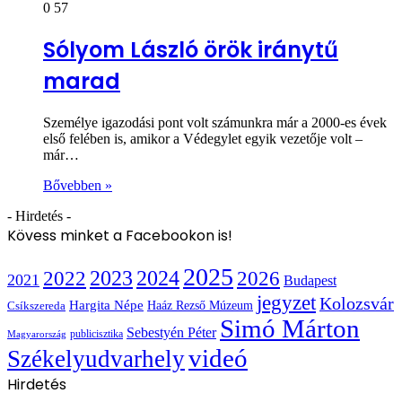
0
57
Sólyom László örök iránytű
marad
Személye igazodási pont volt számunkra már a 2000-es évek
első felében is, amikor a Védegylet egyik vezetője volt –
már…
Bővebben »
- Hirdetés -
Kövess minket a Facebookon is!
2025
2022
2023
2024
2026
2021
Budapest
jegyzet
Kolozsvár
Hargita Népe
Haáz Rezső Múzeum
Csíkszereda
Simó Márton
Sebestyén Péter
publicisztika
Magyarország
videó
Székelyudvarhely
Hirdetés