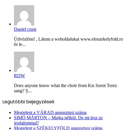
Daniel craig
Üdvözlöm! , Látom a weboldalukat www.eloszekelyfold.ro
és le...
RDW
Does anyone know what the choir from Kis Szent Terez
sang? Ș...
Legutóbbi bejegyzések
Megjelent a VÁRAD augusztusi száma
SIMÓ MÁRTON – Majka nélkül. De mi lesz az
irodalommal?
Megjelent a SZÉKELYFÖLD augusztusi száma