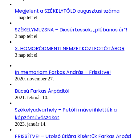
Megjelent a SZÉKELYFÖLD augusztusi száma
1 nap telt el
SZÉKELYMUZSNA – Dicsértessék, „plébános úr”!
2 nap telt el
X. HOMORÓDMENTI NEMZETKÖZI FOTÓTÁBOR
3 nap telt el
In memoriam Farkas András – Frissítve!
2020. november 27.
Búcsú Farkas Árpádtól
2021. február 10.
Székelyudvarhely – Petőfi művei ihlették a
képzőművészeket
2023. január 14.
FRISSÍTVE! – Utolsó útjára kísértük Farkas Árpád