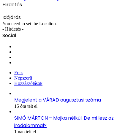
Hirdetés
Időjárás
You need to set the Location.
- Hirdetés -
Social
Facebook
X
YouTube
Instagram
Friss
Népszerű
Hozzászólások
Megjelent a VÁRAD augusztusi száma
15 óra telt el
SIMÓ MÁRTON – Majka nélkül. De mi lesz az
irodalommal?
1 nap telt el