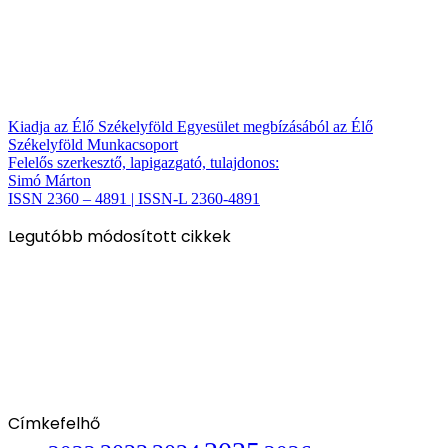
Kiadja az Élő Székelyföld Egyesület megbízásából az Élő
Székelyföld Munkacsoport
Felelős szerkesztő, lapigazgató, tulajdonos:
Simó Márton
ISSN 2360 – 4891 | ISSN-L 2360-4891
Legutóbb módosított cikkek
Címkefelhő