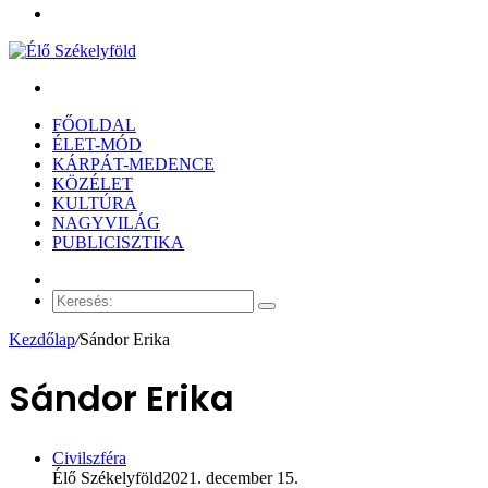
Menü
Keresés:
FŐOLDAL
ÉLET-MÓD
KÁRPÁT-MEDENCE
KÖZÉLET
KULTÚRA
NAGYVILÁG
PUBLICISZTIKA
Véletlen
cikk
Keresés:
Kezdőlap
/
Sándor Erika
Sándor Erika
Civilszféra
Élő Székelyföld
2021. december 15.