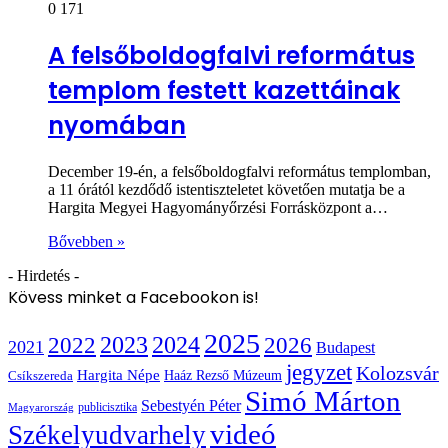
0
171
A felsőboldogfalvi református
templom festett kazettáinak
nyomában
December 19-én, a felsőboldogfalvi református templomban,
a 11 órától kezdődő istentiszteletet követően mutatja be a
Hargita Megyei Hagyományőrzési Forrásközpont a…
Bővebben »
- Hirdetés -
Kövess minket a Facebookon is!
2025
2022
2023
2024
2026
2021
Budapest
jegyzet
Kolozsvár
Hargita Népe
Haáz Rezső Múzeum
Csíkszereda
Simó Márton
Sebestyén Péter
publicisztika
Magyarország
videó
Székelyudvarhely