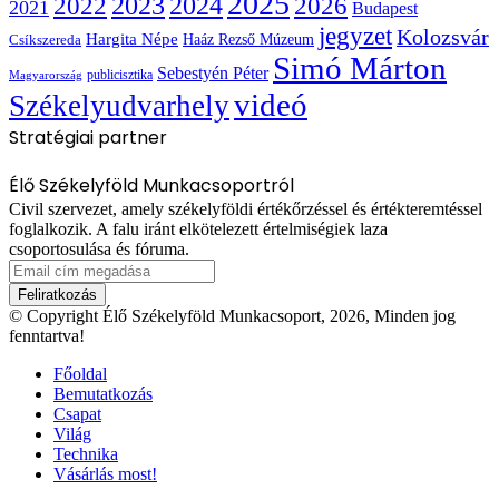
2025
2022
2023
2024
2026
2021
Budapest
jegyzet
Kolozsvár
Hargita Népe
Haáz Rezső Múzeum
Csíkszereda
Simó Márton
Sebestyén Péter
publicisztika
Magyarország
videó
Székelyudvarhely
Stratégiai partner
Élő Székelyföld Munkacsoportról
Civil szervezet, amely székelyföldi értékőrzéssel és értékteremtéssel
foglalkozik. A falu iránt elkötelezett értelmiségiek laza
csoportosulása és fóruma.
Email
cím
megadása
© Copyright Élő Székelyföld Munkacsoport, 2026, Minden jog
fenntartva!
Főoldal
Bemutatkozás
Csapat
Világ
Technika
Vásárlás most!