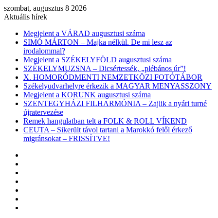
szombat, augusztus 8 2026
Aktuális hírek
Megjelent a VÁRAD augusztusi száma
SIMÓ MÁRTON – Majka nélkül. De mi lesz az
irodalommal?
Megjelent a SZÉKELYFÖLD augusztusi száma
SZÉKELYMUZSNA – Dicsértessék, „plébános úr”!
X. HOMORÓDMENTI NEMZETKÖZI FOTÓTÁBOR
Székelyudvarhelyre érkezik a MAGYAR MENYASSZONY
Megjelent a KORUNK augusztusi száma
SZENTEGYHÁZI FILHARMÓNIA – Zajlik a nyári turné
újratervezése
Remek hangulatban telt a FOLK & ROLL VÍKEND
CEUTA – Sikerült távol tartani a Marokkó felől érkező
migránsokat – FRISSÍTVE!
Facebook
X
YouTube
Instagram
Belépés
Véletlen
cikk
Oldalsáv