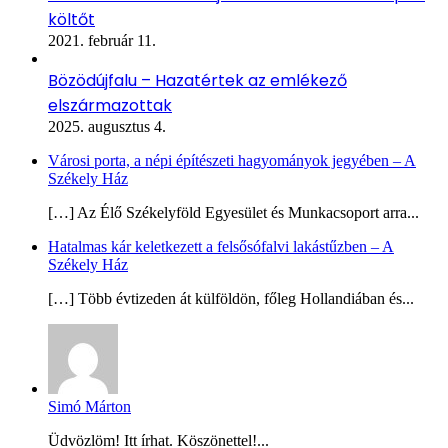
költőt
2021. február 11.
Bözödújfalu – Hazatértek az emlékező
elszármazottak
2025. augusztus 4.
Városi porta, a népi építészeti hagyományok jegyében – A
Székely Ház
[…] Az Élő Székelyföld Egyesület és Munkacsoport arra...
Hatalmas kár keletkezett a felsősófalvi lakástűzben – A
Székely Ház
[…] Több évtizeden át külföldön, főleg Hollandiában és...
Simó Márton
Üdvözlöm! Itt írhat. Köszönettel!...