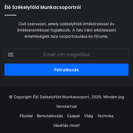
Élő Székelyföld Munkacsoportról
Civil szervezet, amely székelyföldi értékőrzéssel és
értékteremtéssel foglalkozik. A falu iránt elkötelezett
értelmiségiek laza csoportosulása és fóruma.
Email
cím
megadása
© Copyright Élő Székelyföld Munkacsoport, 2026, Minden jog
fenntartva!
Főoldal
Bemutatkozás
Csapat
Világ
Technika
Vásárlás most!