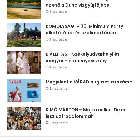
az eső a Duna vízgyűjtőjébe
1 nap telt el
KOMOLYSÁG! – 30. Minimum Party
alkotótábor és szakmai fórum
1 nap telt el
KIÁLLÍTÁS – Székelyudvarhelyi és
magyar – és menyasszony
1 nap telt el
Megjelent a VÁRAD augusztusi száma
2 nap telt el
SIMÓ MÁRTON – Majka nélkül. De mi
lesz az irodalommal?
3 nap telt el