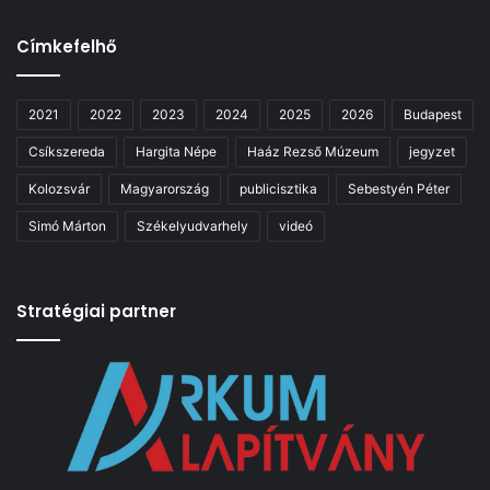
Címkefelhő
2021
2022
2023
2024
2025
2026
Budapest
Csíkszereda
Hargita Népe
Haáz Rezső Múzeum
jegyzet
Kolozsvár
Magyarország
publicisztika
Sebestyén Péter
Simó Márton
Székelyudvarhely
videó
Stratégiai partner