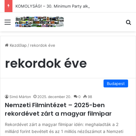
KOMOLYSÁG! – 30. Minimum Party alkotótábor és szakmai fórum
Menü
Ke
Kezdőlap
/
rekordok éve
rekordok éve
Budapest
Simó Márton
2025. december 20.
0
98
Nemzeti Filmintézet – 2025-ben
rekordévet zárt a magyar filmipar
Rekordévet zárt a magyar filmipar idén: meghaladták a 2
milliárd forint bevételt és az 1 milliós nézőszámot a Nemzeti