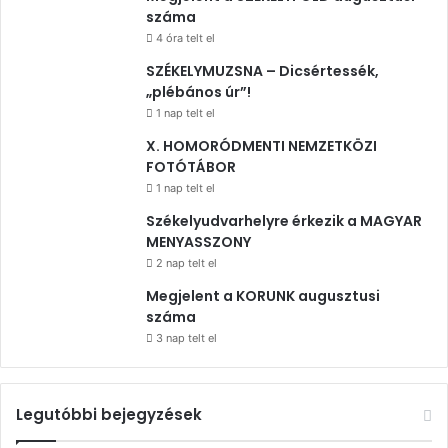
száma
4 óra telt el
SZÉKELYMUZSNA – Dicsértessék,
„plébános úr”!
1 nap telt el
X. HOMORÓDMENTI NEMZETKÖZI
FOTÓTÁBOR
1 nap telt el
Székelyudvarhelyre érkezik a MAGYAR
MENYASSZONY
2 nap telt el
Megjelent a KORUNK augusztusi
száma
3 nap telt el
Legutóbbi bejegyzések