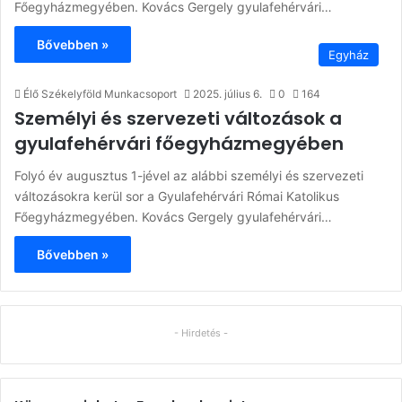
Főegyházmegyében. Kovács Gergely gyulafehérvári…
Bővebben »
Egyház
Élő Székelyföld Munkacsoport
2025. július 6.
0
164
Személyi és szervezeti változások a
gyulafehérvári főegyházmegyében
Folyó év augusztus 1-jével az alábbi személyi és szervezeti
változásokra kerül sor a Gyulafehérvári Római Katolikus
Főegyházmegyében. Kovács Gergely gyulafehérvári…
Bővebben »
- Hirdetés -