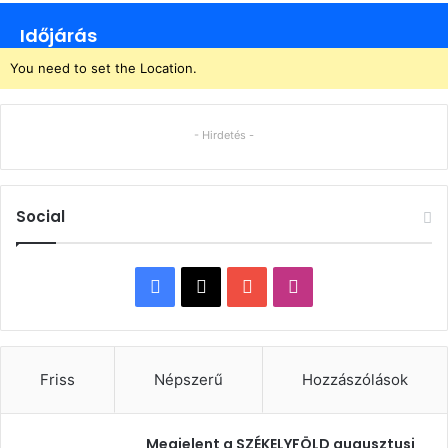
Időjárás
You need to set the Location.
- Hirdetés -
Social
Facebook
X
YouTube
Instagram
Friss
Népszerű
Hozzászólások
Megjelent a SZÉKELYFÖLD augusztusi