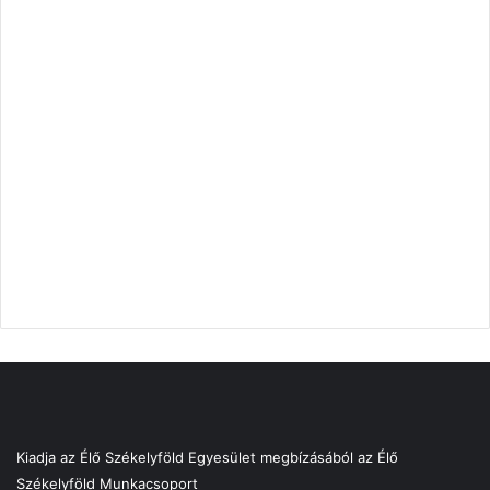
Kiadja az Élő Székelyföld Egyesület megbízásából az Élő
Székelyföld Munkacsoport