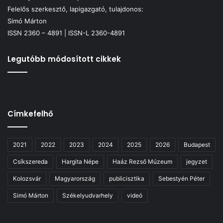
Felelős szerkesztő, lapigazgató, tulajdonos:
Simó Márton
ISSN 2360 – 4891 | ISSN-L 2360-4891
Legutóbb módosított cikkek
Címkefelhő
2021
2022
2023
2024
2025
2026
Budapest
Csíkszereda
Hargita Népe
Haáz Rezső Múzeum
jegyzet
Kolozsvár
Magyarország
publicisztika
Sebestyén Péter
Simó Márton
Székelyudvarhely
videó