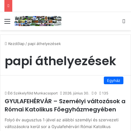
Menü
Ke
Kezdőlap
/
papi áthelyezések
papi áthelyezések
Egyház
Élő Székelyföld Munkacsoport
2026. június 30.
0
135
GYULAFEHÉRVÁR – Személyi változások a
Római Katolikus Főegyházmegyében
Folyó év augusztus 1-jével az alábbi személyi és szervezeti
változásokra kerül sor a Gyulafehérvári Római Katolikus