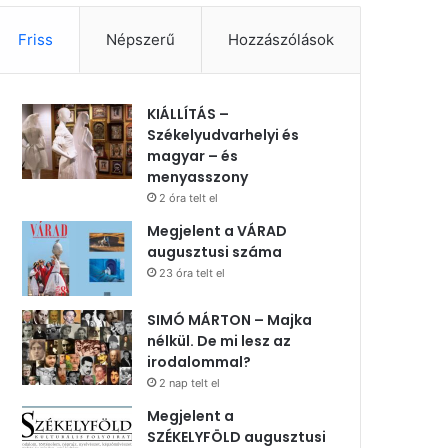
Friss
Népszerű
Hozzászólások
KIÁLLÍTÁS –
Székelyudvarhelyi és
magyar – és
menyasszony
2 óra telt el
Megjelent a VÁRAD
augusztusi száma
23 óra telt el
SIMÓ MÁRTON – Majka
nélkül. De mi lesz az
irodalommal?
2 nap telt el
Megjelent a
SZÉKELYFÖLD augusztusi