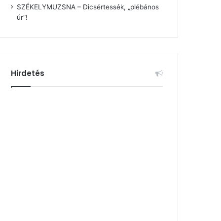
SZÉKELYMUZSNA – Dicsértessék, „plébános
úr”!
Hirdetés