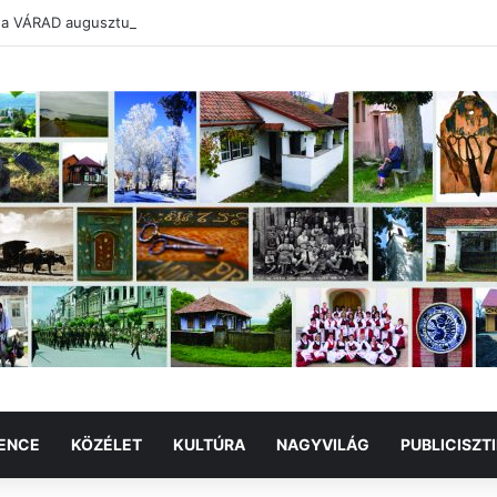
 a VÁRAD augusztusi száma
ENCE
KÖZÉLET
KULTÚRA
NAGYVILÁG
PUBLICISZT