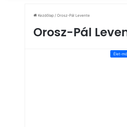
Kezdőlap
/
Orosz-Pál Levente
Orosz-Pál Leve
Élet-m