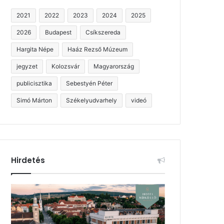
2021
2022
2023
2024
2025
2026
Budapest
Csíkszereda
Hargita Népe
Haáz Rezső Múzeum
jegyzet
Kolozsvár
Magyarország
publicisztika
Sebestyén Péter
Simó Márton
Székelyudvarhely
videó
Hirdetés