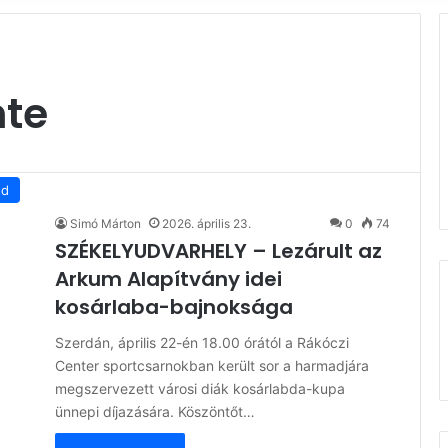
nte
ód
Simó Márton
2026. április 23.
0
74
SZÉKELYUDVARHELY – Lezárult az
Arkum Alapítvány idei
kosárlaba-bajnoksága
Szerdán, április 22-én 18.00 órától a Rákóczi
Center sportcsarnokban került sor a harmadjára
megszervezett városi diák kosárlabda-kupa
ünnepi díjazására. Köszöntőt…