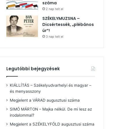
száma
2 nap telt el
SZÉKELYMUZSNA –
Dicsértessék, „plébános
úr”!
3 nap telt el
Legutóbbi bejegyzések
KIÁLLÍTÁS – Székelyudvarhelyi és magyar –
és menyasszony
Megjelent a VÁRAD augusztusi száma
SIMÓ MÁRTON – Majka nélkül. De mi lesz az
irodalommal?
Megjelent a SZÉKELYFÖLD augusztusi száma