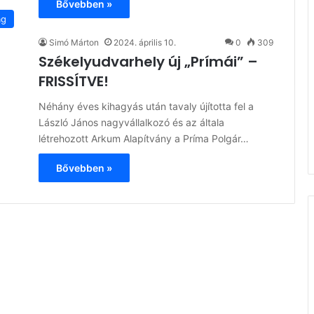
Bővebben »
ág
Simó Márton
2024. április 10.
0
309
Székelyudvarhely új „Prímái” –
FRISSÍTVE!
Néhány éves kihagyás után tavaly újította fel a
László János nagyvállalkozó és az általa
létrehozott Arkum Alapítvány a Príma Polgár…
Bővebben »