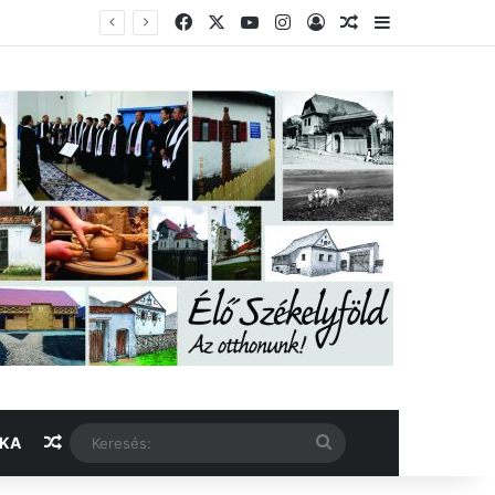
Facebook
X
YouTube
Instagram
Belépés
Véletlen cikk
Oldalsáv
Véletlen cikk
Keresés:
IKA