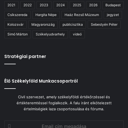
2021
2022
2023
2024
2025
2026
Budapest
Csíkszereda
Hargita Népe
Haáz Rezső Múzeum
jegyzet
Kolozsvár
Magyarország
publicisztika
Sebestyén Péter
Simó Márton
Székelyudvarhely
videó
Stratégiai partner
Élő Székelyföld Munkacsoportról
Civil szervezet, amely székelyföldi értékőrzéssel és
értékteremtéssel foglalkozik. A falu iránt elkötelezett
értelmiségiek laza csoportosulása és fóruma.
Email