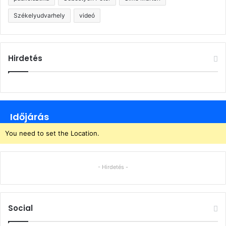
Székelyudvarhely
videó
Hirdetés
Időjárás
You need to set the Location.
- Hirdetés -
Social