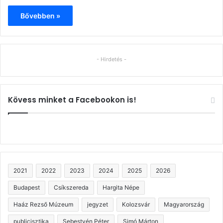
Bővebben »
- Hirdetés -
Kövess minket a Facebookon is!
2021
2022
2023
2024
2025
2026
Budapest
Csíkszereda
Hargita Népe
Haáz Rezső Múzeum
jegyzet
Kolozsvár
Magyarország
publicisztika
Sebestyén Péter
Simó Márton