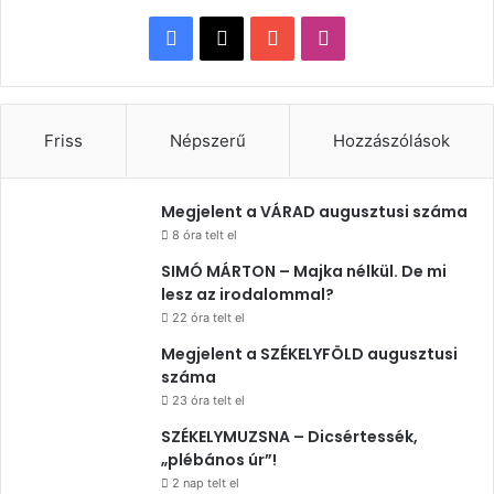
Facebook
X
YouTube
Instagram
Friss
Népszerű
Hozzászólások
Megjelent a VÁRAD augusztusi száma
8 óra telt el
SIMÓ MÁRTON – Majka nélkül. De mi
lesz az irodalommal?
22 óra telt el
Megjelent a SZÉKELYFÖLD augusztusi
száma
23 óra telt el
SZÉKELYMUZSNA – Dicsértessék,
„plébános úr”!
2 nap telt el