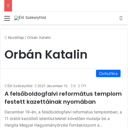
Menü
Ke
Kezdőlap
/
Orbán Katalin
Orbán Katalin
Civilszféra
Élő Székelyföld
2021. december 15.
0
171
A felsőboldogfalvi református templom
festett kazettáinak nyomában
December 19-én, a felsőboldogfalvi református templomban, a
11 órától kezdődő istentiszteletet követően mutatja be a
Hargita Megyei Hagyományőrzési Forrásközpont a…