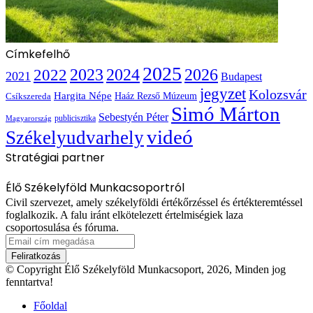
Címkefelhő
2025
2022
2023
2024
2026
2021
Budapest
jegyzet
Kolozsvár
Hargita Népe
Haáz Rezső Múzeum
Csíkszereda
Simó Márton
Sebestyén Péter
publicisztika
Magyarország
videó
Székelyudvarhely
Stratégiai partner
Élő Székelyföld Munkacsoportról
Civil szervezet, amely székelyföldi értékőrzéssel és értékteremtéssel
foglalkozik. A falu iránt elkötelezett értelmiségiek laza
csoportosulása és fóruma.
Email
cím
megadása
© Copyright Élő Székelyföld Munkacsoport, 2026, Minden jog
fenntartva!
Főoldal