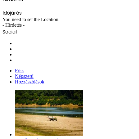
Időjárás
You need to set the Location.
- Hirdetés -
Social
Facebook
X
YouTube
Instagram
Friss
Népszerű
Hozzászólások