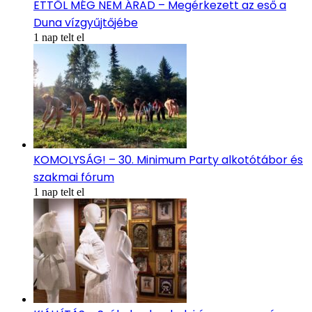
ETTŐL MÉG NEM ÁRAD – Megérkezett az eső a
Duna vízgyűjtőjébe
1 nap telt el
KOMOLYSÁG! – 30. Minimum Party alkotótábor és
szakmai fórum
1 nap telt el