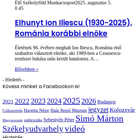
Élő Székelyföld Munkacsoport
2025. augusztus 5.
0
45
Elhunyt Ion Iliescu (1930-2025),
Románia korábbi elnöke
Életének 96. évében meghalt Ion Iliescu, Románia első
szabadon választott elnöke, aki 1989-ben a Ceausescu-
rendszer bukása után került hatalomra. A…
Bővebben »
- Hirdetés -
Kövess minket a Facebookon is!
2025
2022
2023
2024
2026
2021
Budapest
jegyzet
Kolozsvár
Hargita Népe
Haáz Rezső Múzeum
Csíkszereda
Simó Márton
Sebestyén Péter
publicisztika
Magyarország
videó
Székelyudvarhely
Hirdetés