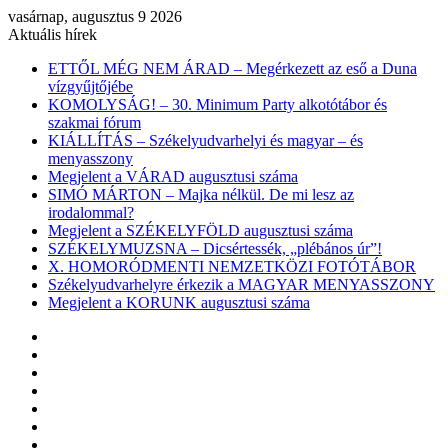
vasárnap, augusztus 9 2026
Aktuális hírek
ETTŐL MÉG NEM ÁRAD – Megérkezett az eső a Duna
vízgyűjtőjébe
KOMOLYSÁG! – 30. Minimum Party alkotótábor és
szakmai fórum
KIÁLLÍTÁS – Székelyudvarhelyi és magyar – és
menyasszony
Megjelent a VÁRAD augusztusi száma
SIMÓ MÁRTON – Majka nélkül. De mi lesz az
irodalommal?
Megjelent a SZÉKELYFÖLD augusztusi száma
SZÉKELYMUZSNA – Dicsértessék, „plébános úr”!
X. HOMORÓDMENTI NEMZETKÖZI FOTÓTÁBOR
Székelyudvarhelyre érkezik a MAGYAR MENYASSZONY
Megjelent a KORUNK augusztusi száma
Facebook
X
YouTube
Instagram
Belépés
Véletlen
cikk
Oldalsáv