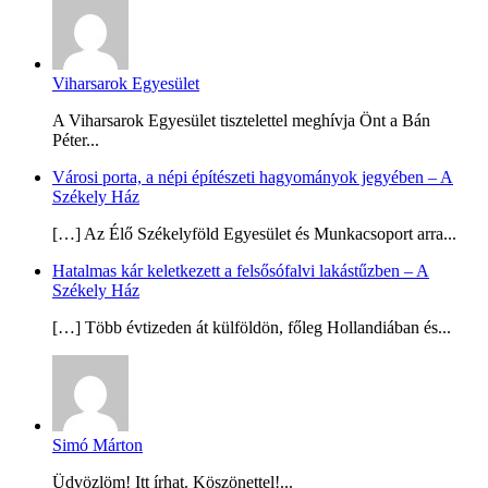
Viharsarok Egyesület
A Viharsarok Egyesület tisztelettel meghívja Önt a Bán
Péter...
Városi porta, a népi építészeti hagyományok jegyében – A
Székely Ház
[…] Az Élő Székelyföld Egyesület és Munkacsoport arra...
Hatalmas kár keletkezett a felsősófalvi lakástűzben – A
Székely Ház
[…] Több évtizeden át külföldön, főleg Hollandiában és...
Simó Márton
Üdvözlöm! Itt írhat. Köszönettel!...