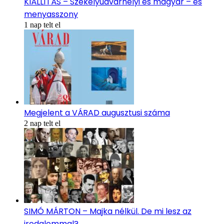
KIÁLLÍTÁS – Székelyudvarhelyi és magyar – és
menyasszony
1 nap telt el
Megjelent a VÁRAD augusztusi száma
2 nap telt el
SIMÓ MÁRTON – Majka nélkül. De mi lesz az
irodalommal?