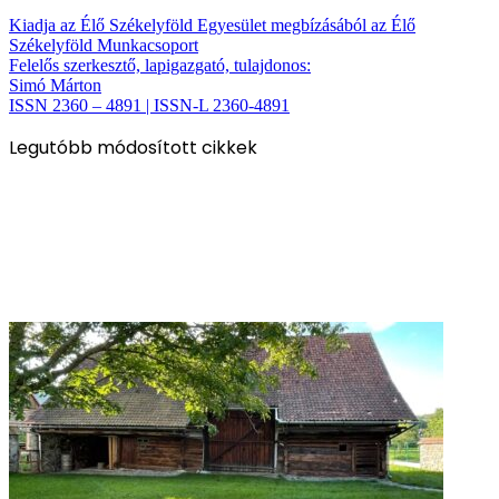
Kiadja az Élő Székelyföld Egyesület megbízásából az Élő
Székelyföld Munkacsoport
Felelős szerkesztő, lapigazgató, tulajdonos:
Simó Márton
ISSN 2360 – 4891 | ISSN-L 2360-4891
Legutóbb módosított cikkek