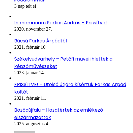
3 nap telt el
In memoriam Farkas András – Frissítve!
2020. november 27.
Búcsú Farkas Árpádtól
2021. február 10.
Székelyudvarhely – Petőfi művei ihlették a
képzőművészeket
2023. január 14.
FRISSÍTVE! – Utolsó útjára kísértük Farkas Árpád
költőt
2021. február 11.
Bözödújfalu – Hazatértek az emlékező
elszármazottak
2025. augusztus 4.