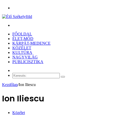
Menü
Keresés:
FŐOLDAL
ÉLET-MÓD
KÁRPÁT-MEDENCE
KÖZÉLET
KULTÚRA
NAGYVILÁG
PUBLICISZTIKA
Véletlen
cikk
Keresés:
Kezdőlap
/
Ion Iliescu
Ion Iliescu
Közélet