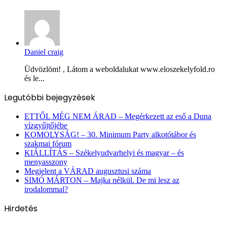
Daniel craig
Üdvözlöm! , Látom a weboldalukat www.eloszekelyfold.ro
és le...
Legutóbbi bejegyzések
ETTŐL MÉG NEM ÁRAD – Megérkezett az eső a Duna
vízgyűjtőjébe
KOMOLYSÁG! – 30. Minimum Party alkotótábor és
szakmai fórum
KIÁLLÍTÁS – Székelyudvarhelyi és magyar – és
menyasszony
Megjelent a VÁRAD augusztusi száma
SIMÓ MÁRTON – Majka nélkül. De mi lesz az
irodalommal?
Hirdetés