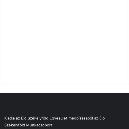
Kiadja az Élő Székelyföld Egyesület megbízásából az Élő
Székelyföld Munkacsoport