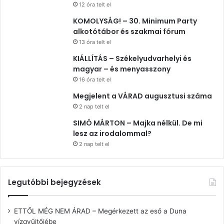
12 óra telt el
KOMOLYSÁG! – 30. Minimum Party
alkotótábor és szakmai fórum
13 óra telt el
KIÁLLÍTÁS – Székelyudvarhelyi és
magyar – és menyasszony
16 óra telt el
Megjelent a VÁRAD augusztusi száma
2 nap telt el
SIMÓ MÁRTON – Majka nélkül. De mi
lesz az irodalommal?
2 nap telt el
Legutóbbi bejegyzések
ETTŐL MÉG NEM ÁRAD – Megérkezett az eső a Duna
vízgyűjtőjébe