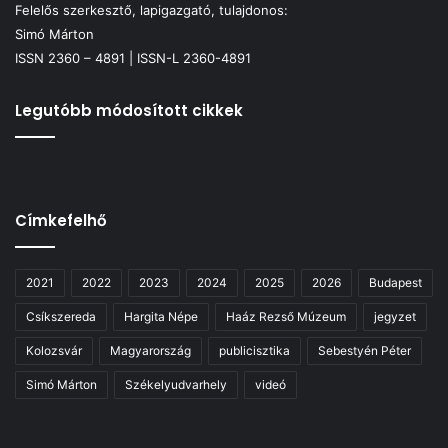
Felelős szerkesztő, lapigazgató, tulajdonos:
Simó Márton
ISSN 2360 – 4891 | ISSN-L 2360-4891
Legutóbb módosított cikkek
Címkefelhő
2021
2022
2023
2024
2025
2026
Budapest
Csíkszereda
Hargita Népe
Haáz Rezső Múzeum
jegyzet
Kolozsvár
Magyarország
publicisztika
Sebestyén Péter
Simó Márton
Székelyudvarhely
videó