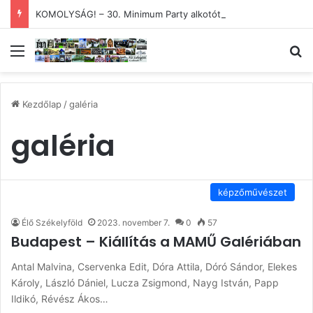
KOMOLYSÁG! – 30. Minimum Party alkotótábor és szakmai fórum
Menü
Ke
Kezdőlap
/
galéria
galéria
képzőművészet
Élő Székelyföld
2023. november 7.
0
57
Budapest – Kiállítás a MAMŰ Galériában
Antal Malvina, Cservenka Edit, Dóra Attila, Dóró Sándor, Elekes
Károly, László Dániel, Lucza Zsigmond, Nayg István, Papp
Ildikó, Révész Ákos…