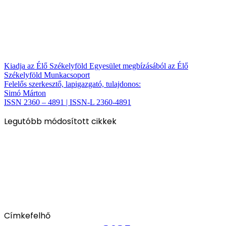
Kiadja az Élő Székelyföld Egyesület megbízásából az Élő
Székelyföld Munkacsoport
Felelős szerkesztő, lapigazgató, tulajdonos:
Simó Márton
ISSN 2360 – 4891 | ISSN-L 2360-4891
Legutóbb módosított cikkek
Címkefelhő