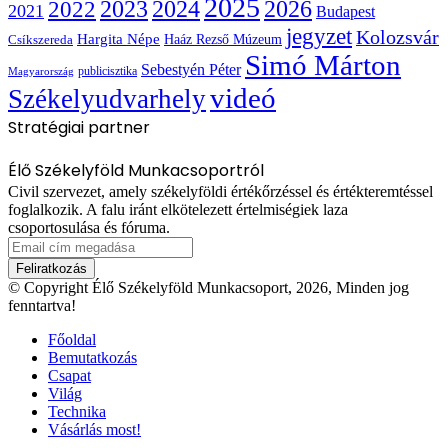
2025
2022
2023
2024
2026
2021
Budapest
jegyzet
Kolozsvár
Hargita Népe
Haáz Rezső Múzeum
Csíkszereda
Simó Márton
Sebestyén Péter
publicisztika
Magyarország
videó
Székelyudvarhely
Stratégiai partner
Élő Székelyföld Munkacsoportról
Civil szervezet, amely székelyföldi értékőrzéssel és értékteremtéssel
foglalkozik. A falu iránt elkötelezett értelmiségiek laza
csoportosulása és fóruma.
Email
cím
megadása
© Copyright Élő Székelyföld Munkacsoport, 2026, Minden jog
fenntartva!
Főoldal
Bemutatkozás
Csapat
Világ
Technika
Vásárlás most!