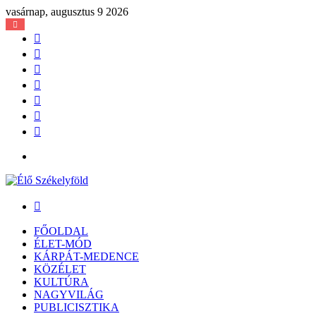
vasárnap, augusztus 9 2026
Facebook
X
YouTube
Instagram
Belépés
Véletlen
cikk
Oldalsáv
Menü
Keresés:
FŐOLDAL
ÉLET-MÓD
KÁRPÁT-MEDENCE
KÖZÉLET
KULTÚRA
NAGYVILÁG
PUBLICISZTIKA