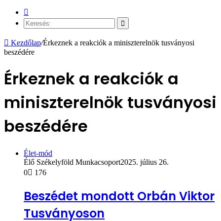
Véletlen
cikk
Keresés:
Kezdőlap
/
Érkeznek a reakciók a miniszterelnök tusványosi
beszédére
Érkeznek a reakciók a
miniszterelnök tusványosi
beszédére
Élet-mód
Élő Székelyföld Munkacsoport
2025. július 26.
0
176
Beszédet mondott Orbán Viktor
Tusványoson