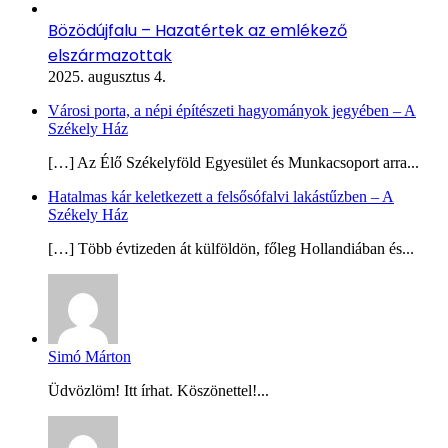
Bözödújfalu – Hazatértek az emlékező
elszármazottak
2025. augusztus 4.
Városi porta, a népi építészeti hagyományok jegyében – A
Székely Ház
[…] Az Élő Székelyföld Egyesület és Munkacsoport arra...
Hatalmas kár keletkezett a felsősófalvi lakástűzben – A
Székely Ház
[…] Több évtizeden át külföldön, főleg Hollandiában és...
Simó Márton
Üdvözlöm! Itt írhat. Köszönettel!...