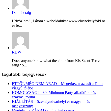
Daniel craig
Üdvözlöm! , Látom a weboldalukat www.eloszekelyfold.ro
és le...
RDW
Does anyone know what the choir from Kis Szent Terez
sang? Ș...
Legutóbbi bejegyzések
ETTŐL MÉG NEM ÁRAD – Megérkezett az eső a Duna
vízgyűjtőjébe
KOMOLYSÁG! – 30. Minimum Party alkotótábor és
szakmai fórum
KIÁLLÍTÁS – Székelyudvarhelyi és magyar – és
menyasszony
Megjelent a VÁRAD augusztusi száma