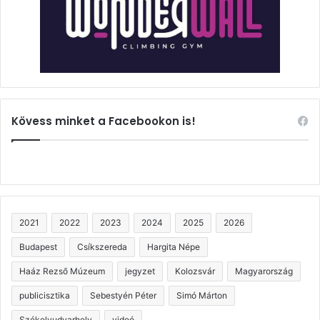
Kövess minket a Facebookon is!
2021
2022
2023
2024
2025
2026
Budapest
Csíkszereda
Hargita Népe
Haáz Rezső Múzeum
jegyzet
Kolozsvár
Magyarország
publicisztika
Sebestyén Péter
Simó Márton
Székelyudvarhely
videó