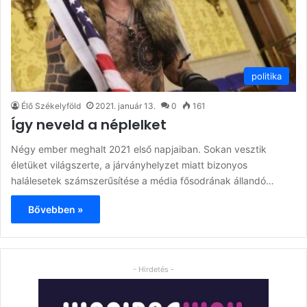
politika
Élő Székelyföld
2021. január 13.
0
161
Így neveld a néplelket
Négy ember meghalt 2021 első napjaiban. Sokan vesztik
életüket világszerte, a járványhelyzet miatt bizonyos
halálesetek számszerűsítése a média fősodrának állandó…
Bővebben »
- Hirdetés -