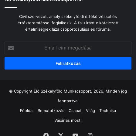
Civil szervezet, amely székelyföldi értékőrzéssel és
értékteremtéssel foglalkozik. A falu iránt elkötelezett
értelmiségiek laza csoportosulása és fóruma.
Email
cím
megadása
© Copyright Élő Székelyföld Munkacsoport, 2026, Minden jog
fenntartva!
Főoldal
Bemutatkozás
Csapat
Világ
Technika
Vásárlás most!
Facebook
X
YouTube
Instagram