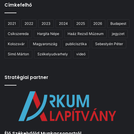
Címkefelhő
2021
2022
2023
2024
2025
2026
Budapest
Csíkszereda
Hargita Népe
Haáz Rezső Múzeum
jegyzet
Kolozsvár
Magyarország
publicisztika
Sebestyén Péter
Simó Márton
Székelyudvarhely
videó
Stratégiai partner
Élő Székelyföld Munkacsoportról