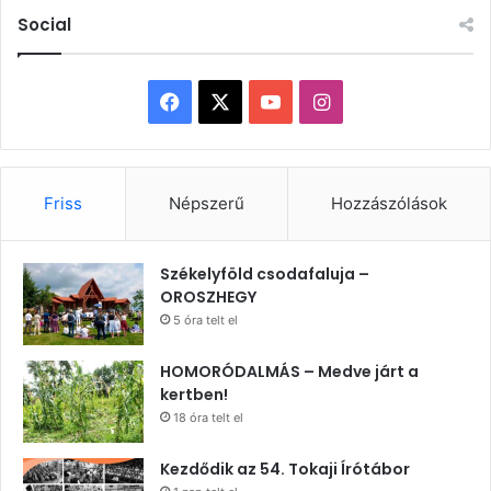
Social
Facebook
X
YouTube
Instagram
Friss
Népszerű
Hozzászólások
Székelyföld csodafaluja –
OROSZHEGY
5 óra telt el
HOMORÓDALMÁS – Medve járt a
kertben!
18 óra telt el
Kezdődik az 54. Tokaji Írótábor