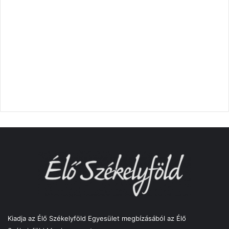
Kiadja az Élő Székelyföld Egyesület megbízásából az Élő