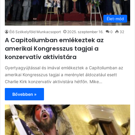
Élet-mód
Élő Székelyföld Munkacsoport
2025. szeptember 16.
0
32
A Capitoliumban emlékeztek az
amerikai Kongresszus tagjai a
konzervatív aktivistára
Gyertyagyújtással és imával emlékeztek a Capitoliumban az
amerikai Kongresszus tagjai a merénylet áldozatául esett
Charlie Kirk konzervatív aktivistára hétfőn. Mike…
Bővebben »