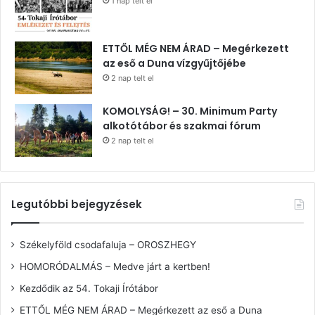
1 nap telt el
ETTŐL MÉG NEM ÁRAD – Megérkezett
az eső a Duna vízgyűjtőjébe
2 nap telt el
KOMOLYSÁG! – 30. Minimum Party
alkotótábor és szakmai fórum
2 nap telt el
Legutóbbi bejegyzések
Székelyföld csodafaluja – OROSZHEGY
HOMORÓDALMÁS – Medve járt a kertben!
Kezdődik az 54. Tokaji Írótábor
ETTŐL MÉG NEM ÁRAD – Megérkezett az eső a Duna